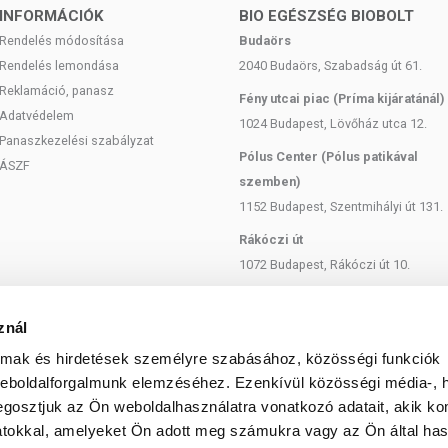
mészetéből adódóan. A friss, aktuális információkat a termékek
INFORMÁCIÓK
BIO EGÉSZSÉG BIOBOLT
Rendelés módosítása
Budaörs
Rendelés lemondása
2040 Budaörs, Szabadság út 61.
ozott, vegyes étrendet és az egészséges életmódot! A termék nem
Reklamáció, panasz
z orvosi kezelés helyettesítésére alkalmas! Betegség esetén
Fény utcai piac (Príma kijáratánál)
Adatvédelem
al. Az ajánlott napi fogyasztási mennyiséget ne lépje túl! Ne
1024 Budapest, Lövőház utca 12.
 bármelyikére érzékeny vagy allergiás! Kisgyermektől elzárva
Panaszkezelési szabályzat
Pólus Center (Pólus patikával
ÁSZF
szemben)
 európai uniós szabályozás szerint élelmiszereknek minősülnek,
1152 Budapest, Szentmihályi út 131.
zítését szolgálják, és koncentrált formában tartalmaznak
Rákóczi út
k kedvező élettani hatással rendelkezhetnek, amely egyénenként
k, és reklámozásuk során nem engedélyezett a készítményeknek
1072 Budapest, Rákóczi út 10.
 tulajdonítani.
Szent István körút
1137 Budapest, Szent István Körút
znál
18.
almak és hirdetések személyre szabásához, közösségi funkciók
Bartók Béla
weboldalforgalmunk elemzéséhez. Ezenkívül közösségi média-, h
gosztjuk az Ön weboldalhasználatra vonatkozó adatait, akik ko
1114 Budapest, Bartók Béla út 71.
atokkal, amelyeket Ön adott meg számukra vagy az Ön által ha