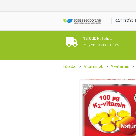
Dr.Chen A + D3 + K2 Vitamin 
KATEGÓRI
15.000 Ft felett
ingyenes kiszállítás
Főoldal
Vitaminok
A-vitamin