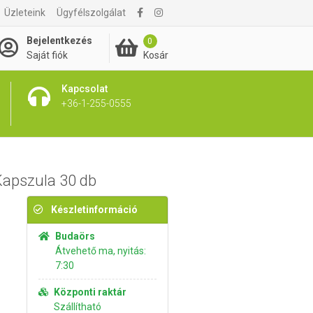
Üzleteink
Ügyfélszolgálat
2 745 Ft
Kosárba rakom
Bejelentkezés
0
Kosár
Saját fiók
Kapcsolat
+36-1-255-0555
Kapszula 30 db
Készletinformáció
Budaörs
Átvehető ma, nyitás:
7:30
Központi raktár
Szállítható