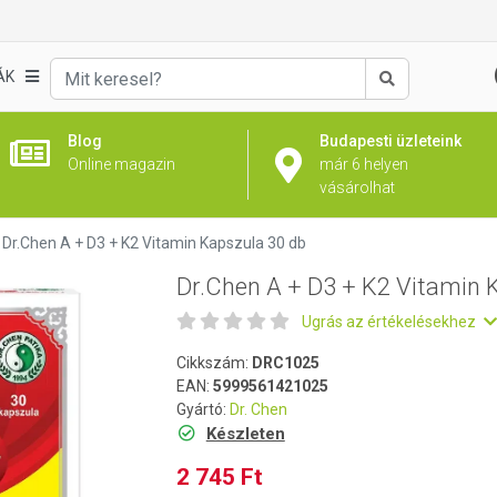
Kapszula 30 db
ÁK
Keresés
Blog
Budapesti üzleteink
Online magazin
már 6 helyen
vásárolhat
Dr.Chen A + D3 + K2 Vitamin Kapszula 30 db
Dr.Chen A + D3 + K2 Vitamin 
Ugrás az értékelésekhez
Cikkszám:
DRC1025
EAN:
5999561421025
Gyártó:
Dr. Chen
Készleten
2 745 Ft