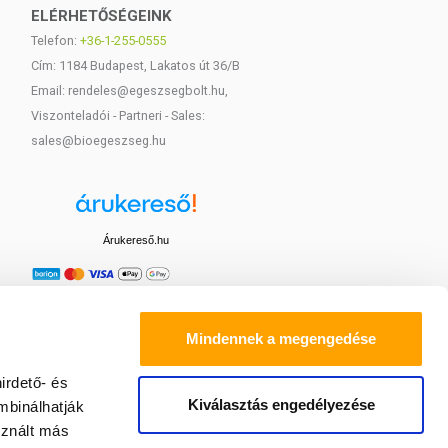
ELÉRHETŐSÉGEINK
Telefon:
+36-1-255-0555
Cím: 1184 Budapest, Lakatos út 36/B
Email: rendeles@egeszsegbolt.hu,
Viszonteladói - Partneri - Sales:
sales@bioegeszseg.hu
Árukereső.hu
Mindennek a megengedése
irdető- és
Kiválasztás engedélyezése
mbinálhatják
sznált más