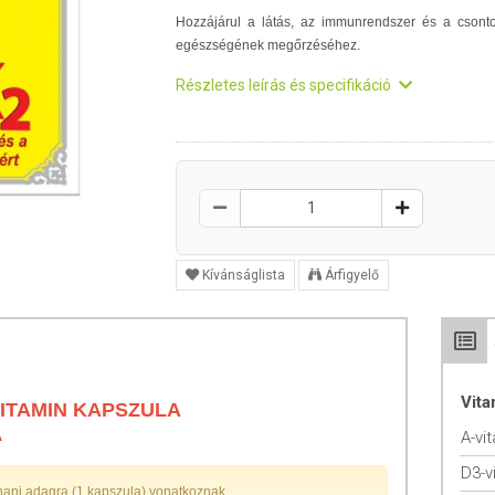
Hozzájárul a látás, az immunrendszer és a csont
egészségének megőrzéséhez.
Részletes leírás és specifikáció
Kívánságlista
Árfigyelő
Vit
 VITAMIN KAPSZULA
A
A-vi
D3-v
napi adagra (1 kapszula) vonatkoznak.