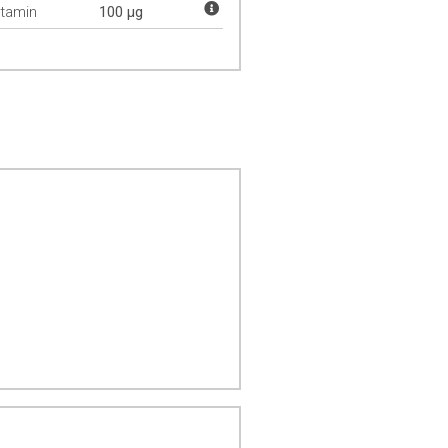
itamin
100 µg