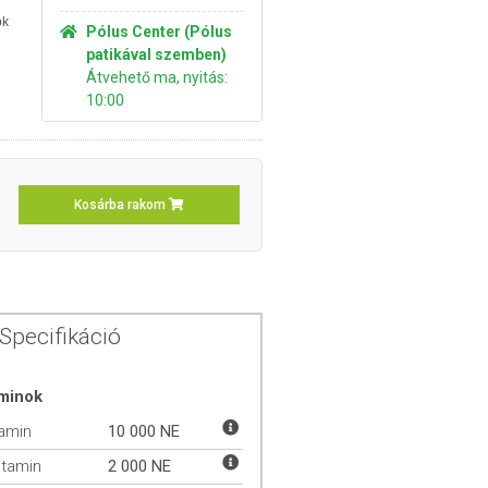
ok
Pólus Center (Pólus
patikával szemben)
Átvehető ma, nyitás:
10:00
Kosárba rakom
Specifikáció
aminok
tamin
10 000 NE
itamin
2 000 NE