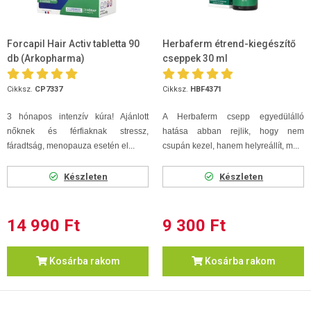
Forcapil Hair Activ tabletta 90
Herbaferm étrend-kiegészítő
db (Arkopharma)
cseppek 30 ml
Cikksz.
CP7337
Cikksz.
HBF4371
3 hónapos intenzív kúra! Ajánlott
A Herbaferm csepp egyedülálló
nőknek és férfiaknak stressz,
hatása abban rejlik, hogy nem
fáradtság, menopauza esetén el...
csupán kezel, hanem helyreállít, m...
Készleten
Készleten
14 990 Ft
9 300 Ft
Kosárba rakom
Kosárba rakom