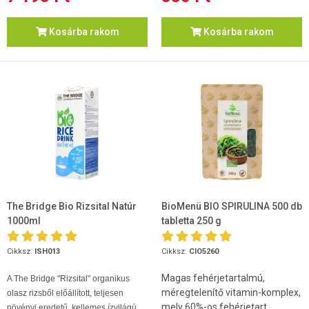
Kosárba rakom
Kosárba rakom
The Bridge Bio Rizsital Natúr
BioMenü BIO SPIRULINA 500 db
1000ml
tabletta 250 g
Cikksz.
ISH013
Cikksz.
CIO5260
Magas fehérjetartalmú,
A The Bridge "Rizsital" organikus
méregtelenítő vitamin-komplex,
olasz rizsből előállított, teljesen
mely 60%-os fehérjetart...
növényi eredetű, kellemes ízvilágú...