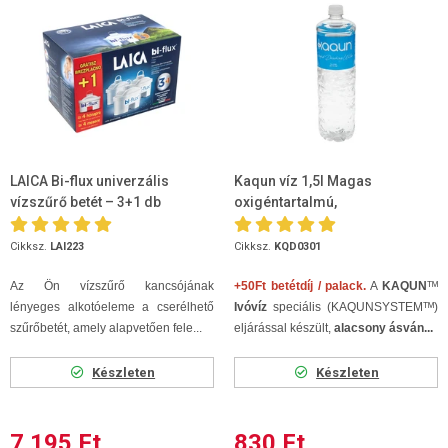
LAICA Bi-flux univerzális
Kaqun víz 1,5l Magas
vízszűrő betét – 3+1 db
oxigéntartalmú,
szénsavmentes
Cikksz.
LAI223
Cikksz.
KQD0301
Az Ön vízszűrő kancsójának
+50Ft betétdíj / palack.
A
KAQUN
ᵀᴹ
lényeges alkotóeleme a cserélhető
Ivóvíz
speciális (KAQUNSYSTEMᵀᴹ)
szűrőbetét, amely alapvetően fele...
eljárással készült,
alacsony ásván...
Készleten
Készleten
7 195 Ft
830 Ft