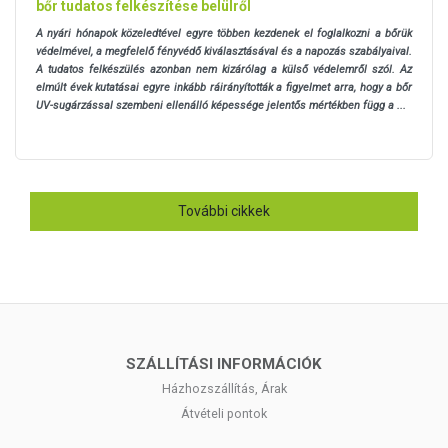
bőr tudatos felkészítése belülről
A nyári hónapok közeledtével egyre többen kezdenek el foglalkozni a bőrük
védelmével, a megfelelő fényvédő kiválasztásával és a napozás szabályaival.
A tudatos felkészülés azonban nem kizárólag a külső védelemről szól. Az
elmúlt évek kutatásai egyre inkább ráirányították a figyelmet arra, hogy a bőr
UV-sugárzással szembeni ellenálló képessége jelentős mértékben függ a ...
További cikkek
SZÁLLÍTÁSI INFORMÁCIÓK
Házhozszállítás, Árak
Átvételi pontok