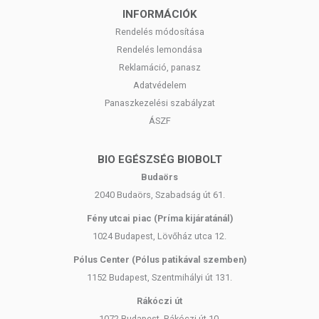
INFORMÁCIÓK
Rendelés módosítása
Rendelés lemondása
Reklamáció, panasz
Adatvédelem
Panaszkezelési szabályzat
ÁSZF
BIO EGÉSZSÉG BIOBOLT
Budaörs
2040 Budaörs, Szabadság út 61.
Fény utcai piac (Príma kijáratánál)
1024 Budapest, Lövőház utca 12.
Pólus Center (Pólus patikával szemben)
1152 Budapest, Szentmihályi út 131.
Rákóczi út
1072 Budapest, Rákóczi út 10.