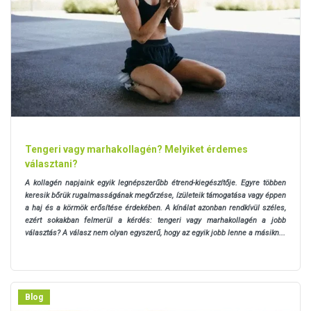
Tengeri vagy marhakollagén? Melyiket érdemes
választani?
A kollagén napjaink egyik legnépszerűbb étrend-kiegészítője. Egyre többen
keresik bőrük rugalmasságának megőrzése, ízületeik támogatása vagy éppen
a haj és a körmök erősítése érdekében. A kínálat azonban rendkívül széles,
ezért sokakban felmerül a kérdés: tengeri vagy marhakollagén a jobb
választás? A válasz nem olyan egyszerű, hogy az egyik jobb lenne a másikn...
Blog