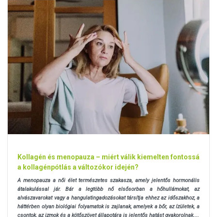
Kollagén és menopauza – miért válik kiemelten fontossá
a kollagénpótlás a változókor idején?
A menopauza a női élet természetes szakasza, amely jelentős hormonális
átalakulással jár. Bár a legtöbb nő elsősorban a hőhullámokat, az
alvászavarokat vagy a hangulatingadozásokat társítja ehhez az időszakhoz, a
háttérben olyan biológiai folyamatok is zajlanak, amelyek a bőr, az ízületek, a
csontok, az izmok és a kötőszövet állapotára is jelentős hatást gyakorolnak....