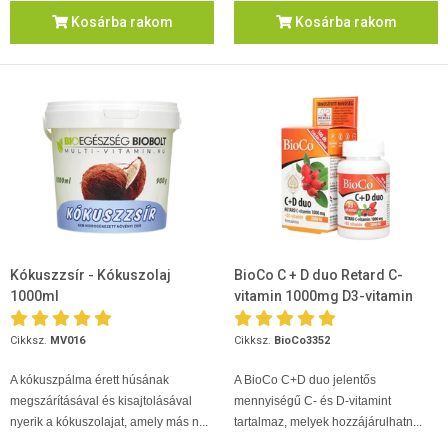
Kosárba rakom
Kosárba rakom
Kókuszzsír - Kókuszolaj
BioCo C + D duo Retard C-
1000ml
vitamin 1000mg D3-vitamin
2000 NE
Cikksz.
MV016
Cikksz.
BioCo3352
A kókuszpálma érett húsának
A BioCo C+D duo jelentős
megszárításával és kisajtolásával
mennyiségű C- és D-vitamint
nyerik a kókuszolajat, amely más n...
tartalmaz, melyek hozzájárulhatn...