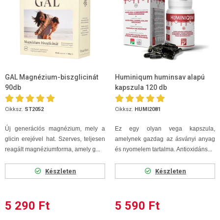
GAL Magnézium-biszglicinát
Huminiqum huminsav alapú
90db
kapszula 120 db
Cikksz.
ST2052
Cikksz.
HUMI2081
Új generációs magnézium, mely a
Ez egy olyan vega kapszula,
glicin erejével hat. Szerves, teljesen
amelynek gazdag az ásványi anyag
reagált magnéziumforma, amely g...
és nyomelem tartalma. Antioxidáns...
Készleten
Készleten
5 290 Ft
5 590 Ft