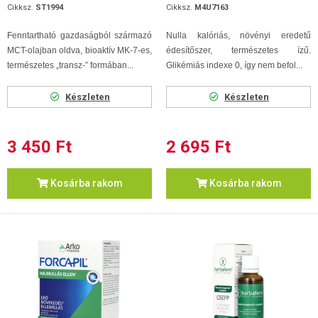
Cikksz.
ST1994
Cikksz.
M4U7163
Fenntartható gazdaságból származó
Nulla kalóriás, növényi eredetű
MCT-olajban oldva, bioaktív MK-7-es,
édesítőszer, természetes ízű.
természetes „transz-” formában...
Glikémiás indexe 0, így nem befol...
Készleten
Készleten
3 450 Ft
2 695 Ft
Kosárba rakom
Kosárba rakom