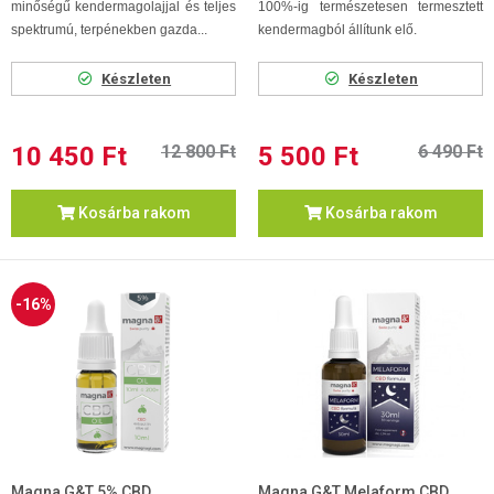
minőségű kendermagolajjal és teljes
100%-ig természetesen termesztett
spektrumú, terpénekben gazda...
kendermagból állítunk elő.
Készleten
Készleten
10 450 Ft
12 800 Ft
5 500 Ft
6 490 Ft
Kosárba rakom
Kosárba rakom
-16%
Magna G&T 5% CBD
Magna G&T Melaform CBD