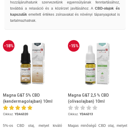
hozzájárulhatunk szervezetünk egyensúlyának fenntartásához,
továbbá a relaxáció és a közérzet javításához. A
CBD-olajok és
kapszulák
emellett értékes zsírsavakat és növényi tápanyagokat is
tartalmazhatnak.
-18%
-15%
Magna G&T 5% CBD
Magna G&T 2,5 % CBD
(kendermagolajban) 10ml
(olívaolajban) 10ml
Cikksz.
YDA6320
Cikksz.
YDA6313
5%-os CBD olaj, melyet kiváló
Magas minőségű CBD olaj, melyet