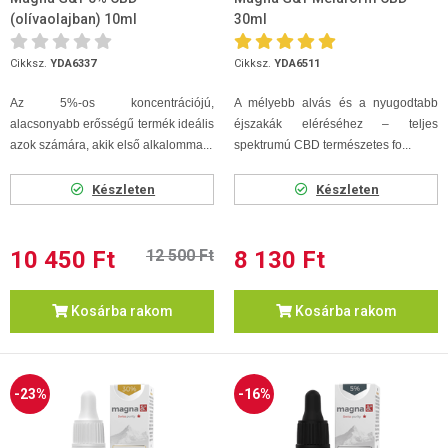
(olívaolajban) 10ml
30ml
Cikksz.
YDA6337
Cikksz.
YDA6511
Az 5%-os koncentrációjú,
A mélyebb alvás és a nyugodtabb
alacsonyabb erősségű termék ideális
éjszakák eléréséhez – teljes
azok számára, akik első alkalomma...
spektrumú CBD természetes fo...
Készleten
Készleten
10 450 Ft
12 500 Ft
8 130 Ft
Kosárba rakom
Kosárba rakom
-23%
-16%