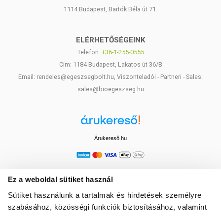
1114 Budapest, Bartók Béla út 71.
ELÉRHETŐSÉGEINK
Telefon:
+36-1-255-0555
Cím: 1184 Budapest, Lakatos út 36/B
Email: rendeles@egeszsegbolt.hu, Viszonteladói - Partneri - Sales:
sales@bioegeszseg.hu
Árukereső.hu
Ez a weboldal sütiket használ
Sütiket használunk a tartalmak és hirdetések személyre
szabásához, közösségi funkciók biztosításához, valamint
weboldalforgalmunk elemzéséhez. Ezenkívül közösségi