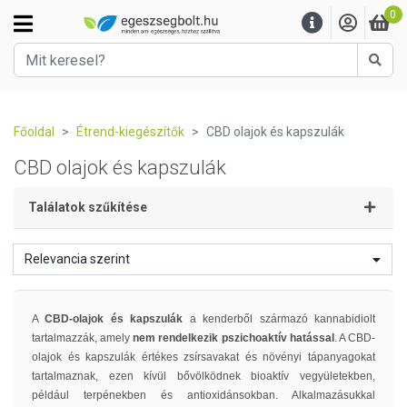
0
Kere
Főoldal
Étrend-kiegészítők
CBD olajok és kapszulák
CBD olajok és kapszulák
Találatok szűkítése
Relevancia szerint
A
CBD-olajok és kapszulák
a kenderből származó kannabidiolt
tartalmazzák, amely
nem rendelkezik pszichoaktív hatással
. A CBD-
olajok és kapszulák értékes zsírsavakat és növényi tápanyagokat
tartalmaznak, ezen kívül bővölködnek bioaktív vegyületekben,
például terpénekben és antioxidánsokban. Alkalmazásukkal