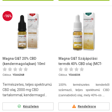
-16%
Magna G&T 20% CBD
Magna G&T Szájápolási
(kendermagolajban) 10ml
termék 40% CBD olaj (MCT-
olajban) 10ml
Cikksz.
YDA6368
Cikksz.
YDA6504
Természetes, teljes spektrumú
100% természetes kenderből
CBD olaj, 2000 mg CBD
származó, teljes spektrumú CBD
tartalommal, kendermagol...
(cannabidiol) olaj, mely 40%-os ...
Készleten
Rendelésre