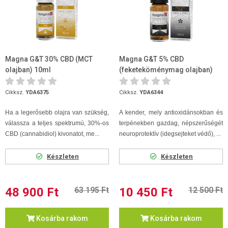
Magna G&T 30% CBD (MCT
Magna G&T 5% CBD
olajban) 10ml
(feketeköménymag olajban)
10ml
Cikksz.
YDA6375
Cikksz.
YDA6344
Ha a legerősebb olajra van szükség,
A kender, mely antioxidánsokban és
válassza a teljes spektrumú, 30%-os
terpénekben gazdag, népszerűségét
CBD (cannabidiol) kivonatot, me...
neuroprotektív (idegsejteket védő), ...
Készleten
Készleten
48 900 Ft
63 195 Ft
10 450 Ft
12 500 Ft
Kosárba rakom
Kosárba rakom