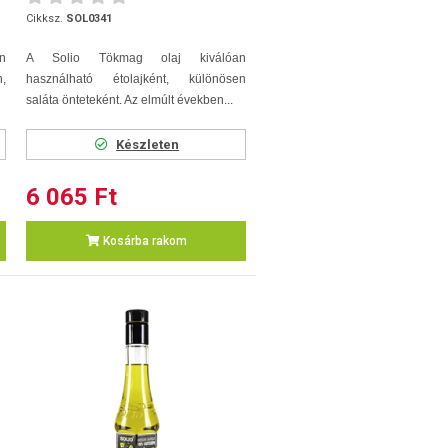
Cikksz.
SOL0341
n
A Solio Tökmag olaj kiválóan
,
használható étolajként, különösen
saláta önteteként. Az elmúlt években...
Készleten
6 065 Ft
Kosárba rakom