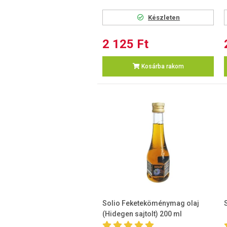
Készleten
2 125 Ft
Kosárba rakom
Solio Feketeköménymag olaj
(Hidegen sajtolt) 200 ml