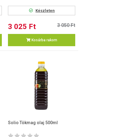
Készleten
3 025 Ft
3 050 Ft
Kosárba rakom
Solio Tökmag olaj 500ml