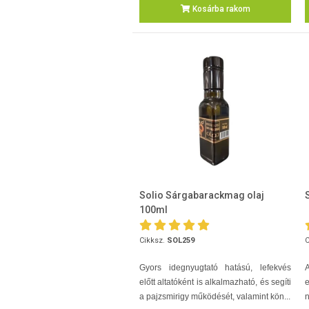
Kosárba rakom
Solio Sárgabarackmag olaj
100ml
Cikksz.
SOL259
C
Gyors idegnyugtató hatású, lefekvés
A
előtt altatóként is alkalmazható, és segíti
a pajzsmirigy működését, valamint kön...
n