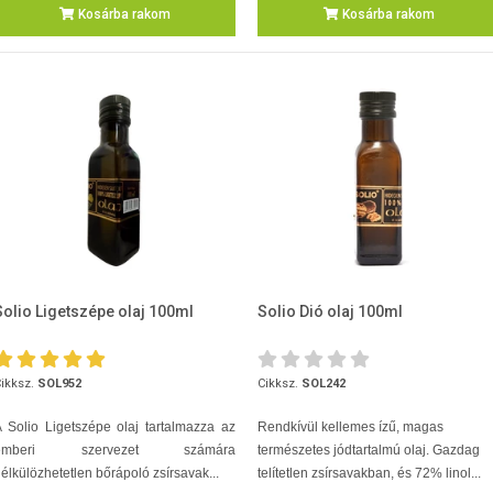
Kosárba rakom
Kosárba rakom
Solio Ligetszépe olaj 100ml
Solio Dió olaj 100ml
ikksz.
SOL952
Cikksz.
SOL242
 Solio Ligetszépe olaj tartalmazza az
Rendkívül kellemes ízű, magas
emberi szervezet számára
természetes jódtartalmú olaj. Gazdag
élkülözhetetlen bőrápoló zsírsavak...
telítetlen zsírsavakban, és 72% linol...