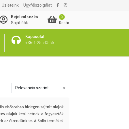
Üzleteink
Ügyfélszolgálat
Bejelentkezés
0
Kosár
Saját fiók
Kapcsolat
+36-1-255-0555
Relevancia szerint
olio elsősorban
hidegen sajtolt olajok
tes olajok
kerülhetnek a fogyasztók
enek az étrendünkbe. A Solio termékek