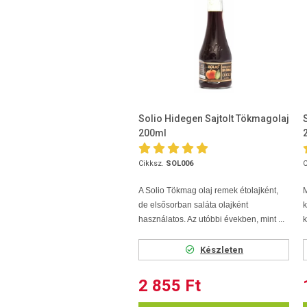
Solio Hidegen Sajtolt Tökmagolaj
200ml
Cikksz.
SOL006
C
A Solio Tökmag olaj remek étolajként,
M
de elsősorban saláta olajként
használatos. Az utóbbi években, mint ...
k
Készleten
2 855 Ft