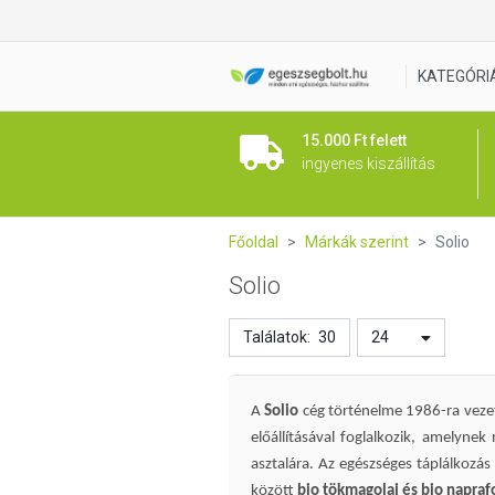
KATEGÓRI
15.000 Ft felett
ingyenes kiszállítás
Főoldal
Márkák szerint
Solio
Solio
Találatok:
30
24
A
Solio
cég történelme 1986-ra veze
előállításával foglalkozik, amelyne
asztalára.
Az egészséges táplálkozás 
között
bio tökmagolaj és bio napraf