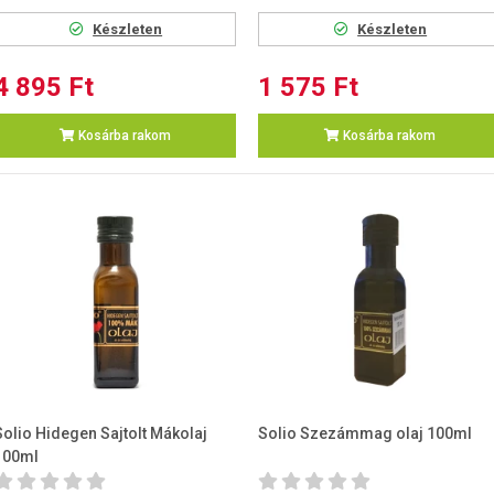
Készleten
Készleten
4 895 Ft
1 575 Ft
Kosárba rakom
Kosárba rakom
Solio Hidegen Sajtolt Mákolaj
Solio Szezámmag olaj 100ml
100ml