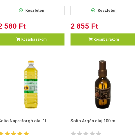
Készleten
Készleten
2 580 Ft
2 855 Ft
Kosárba rakom
Kosárba rakom
Solio Napraforgó olaj 1l
Solio Argán olaj 100 ml