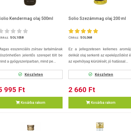
Solio Kendermag olaj 500ml
Solio Szezámmag olaj 200 ml
ikksz.
SOL1058
Cikksz.
SOL068
agas esszenciális zsírsav tartalmának
Ez a jellegzetesen kellemes aromáj
öszönhetően jelentős szerepet tölt be
delikát olaj serkenti az epeképződést 
ind a gyógyszeriparban, mind pe...
az epehólyag kiürülését, jó hatással...
Készleten
Készleten
5 995 Ft
2 660 Ft
Kosárba rakom
Kosárba rakom