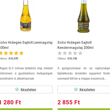
Solio Hidegen Sajtolt Lenmagolaj
Solio Hidegen Sajtolt
200ml
Kendermagolaj 200ml
ikksz.
SOL075
Cikksz.
SOL105
agas Ω-3 zsírsav tartalmú olaj, melyet
A gyógyszeripar és az egészsége
különösen a gyulladásos betegségek
táplálkozás területén egyaránt font
ezelésére is alkalmaznak.
szerepet tölt be a magas esszenciá...
Készleten
Készleten
1 280 Ft
2 855 Ft