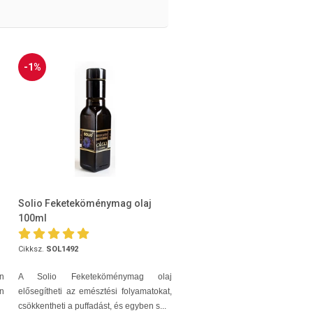
-1%
Solio Feketeköménymag olaj
100ml
Cikksz.
SOL1492
n
A Solio Feketeköménymag olaj
en
elősegítheti az emésztési folyamatokat,
csökkentheti a puffadást, és egyben s...