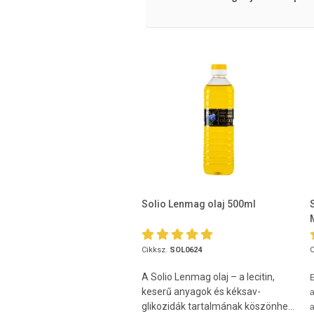
Solio Lenmag olaj 500ml
Cikksz.
SOL0624
C
A Solio Lenmag olaj – a lecitin,
keserű anyagok és kéksav-
a
glikozidák tartalmának köszönhe...
a