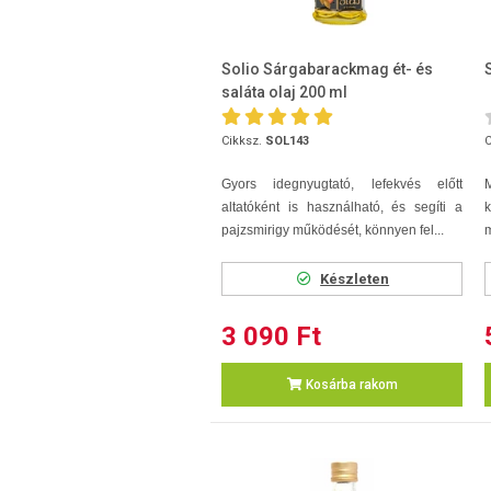
Solio Sárgabarackmag ét- és
saláta olaj 200 ml
Cikksz.
SOL143
C
Gyors idegnyugtató, lefekvés előtt
M
altatóként is használható, és segíti a
k
pajzsmirigy működését, könnyen fel...
m
Készleten
3 090 Ft
Kosárba rakom