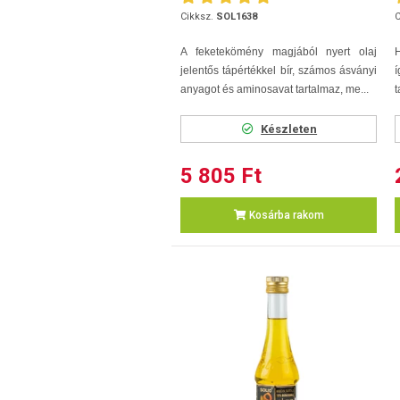
Cikksz.
SOL1638
C
A feketekömény magjából nyert olaj
H
jelentős tápértékkel bír, számos ásványi
í
anyagot és aminosavat tartalmaz, me...
t
Készleten
5 805 Ft
Kosárba rakom