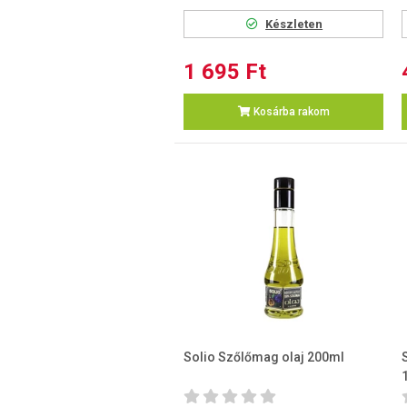
Készleten
1 695 Ft
Kosárba rakom
Solio Szőlőmag olaj 200ml