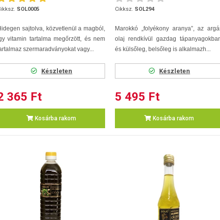
ikksz.
SOL0005
Cikksz.
SOL294
idegen sajtolva, közvetlenül a magból,
Marokkó „folyékony aranya”, az argá
gy vitamin tartalma megőrzött, és nem
olaj rendkívül gazdag tápanyagokban
artalmaz szermaradványokat vagy...
és külsőleg, belsőleg is alkalmazh...
Készleten
Készleten
2 365 Ft
5 495 Ft
Kosárba rakom
Kosárba rakom