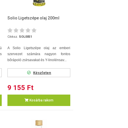
Solio Ligetszépe olaj 200ml
Cikksz.
SOL0051
ú
A Solio Ligetszépe olaj az emberi
és
szervezet számára nagyon fontos
bőrápoló zsírsavakat és Y-linolénsav...
Készleten
9 155 Ft
Kosárba rakom