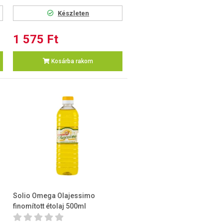
Készleten
1 575 Ft
Kosárba rakom
Solio Omega Olajessimo
finomított étolaj 500ml