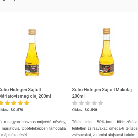
Solio Hidegen Sajtolt
Solio Hidegen Sajtolt Mákolaj
Máriatövismag olaj 200ml
200ml
ikksz.
SOL570
Cikksz.
SOL598
Ez a nagyon hasznos májvédő növény,
Több mint 50%-ban többszöröse
 máriatövis, többféleképpen támogatja
telítetlen zsírsavakat, omega-6 telítetl
 máj működését.
zsírsavakat, valamint olajsavat tartalm...