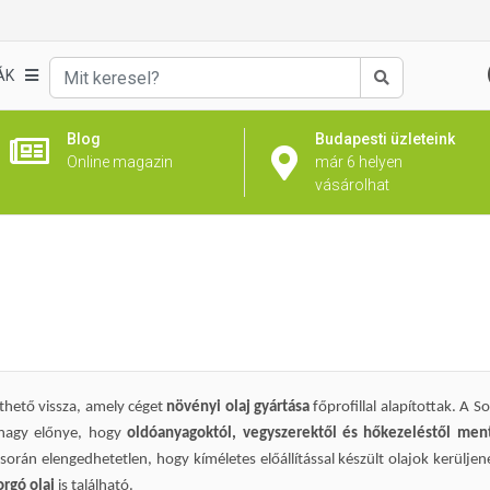
ÁK
Keresés
Blog
Budapesti üzleteink
Online magazin
már 6 helyen
vásárolhat
thető vissza, amely céget
növényi olaj gyártása
főprofillal alapítottak. A S
k nagy előnye, hogy
oldóanyagoktól, vegyszerektől és hőkezeléstől men
során elengedhetetlen, hogy kíméletes előállítással készült olajok kerülj
orgó olaj
is található.