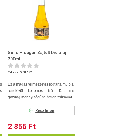
Solio Hidegen Sajtolt Dió olaj
200ml
Cikksz.
SOL174
s
Ez a magas természetes jódtartalmú olaj
os
rendkívül kellemes ízű. Tartalmaz
gazdag mennyiségű telítetlen zsírsavat...
Készleten
2 855 Ft