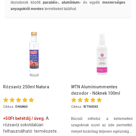
dezodorok között
parabén-, alumínium-
és egyéb
mesterséges
anyagoktól mentes
termékeket találhat.
Rózsavíz 250ml Natura
WTN Alumíniummentes
dezodor - Nőknek 100ml
Cikksz.
DN6860
Cikksz.
WTN0043
+50Ft betétdíj / üveg.
A
Búcsút inthetsz a kellemetlen
rózsavíz sokoldalúan
szagoknak ezzel az üde permettel,
felhasználható: természete...
melyet kizárólag teljesen egészség...