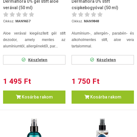
Dermaflora 0% gél stift aloe
Dermaflora 0% stift
verával (50 ml)
csipkebogyóval (50 ml)
Cikksz.
MAN9657
Cikksz.
MAN9848
Aloe verával kiegészített gél stift
Alumínium-, allergén-, parabén- és
dezodor, amely mentes az
alkoholmentes stift, aloe vera
alumíniumtól, allergénektől, par...
tartalommal.
Készleten
Készleten
1 495 Ft
1 750 Ft
Kosárba rakom
Kosárba rakom