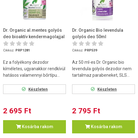
Dr. Organic al.mentes golyós
Dr. Organic Bio levendula
deo bioaktív kendermagolajjal
golyós deo 50ml
50 ml
Cikksz.
PRP1281
Cikksz.
PRP539
Ez a folyékony dezodor
Az 50 ml-es Dr. Organic bio
kíméletes, ugyanakkor rendkívül
levendula golyós dezodor nem
hatásos valamennyi bőrtípu...
tartalmaz parabeneket, SLS...
Készleten
Készleten
2 695 Ft
2 795 Ft
Kosárba rakom
Kosárba rakom