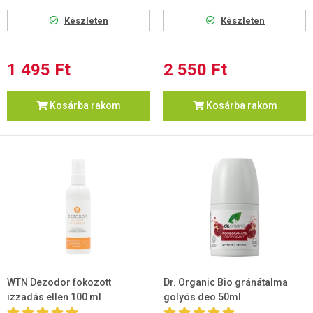
Készleten
Készleten
1 495 Ft
2 550 Ft
Kosárba rakom
Kosárba rakom
WTN Dezodor fokozott
Dr. Organic Bio gránátalma
izzadás ellen 100 ml
golyós deo 50ml