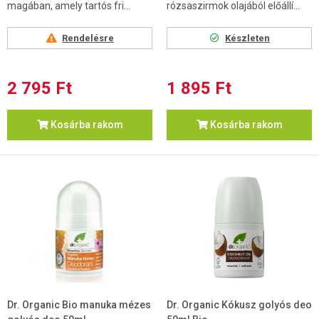
magában, amely tartós fri...
rózsaszirmok olajából előállí...
Rendelésre
Készleten
2 795 Ft
1 895 Ft
Kosárba rakom
Kosárba rakom
Dr. Organic Bio manuka mézes
Dr. Organic Kókusz golyós deo