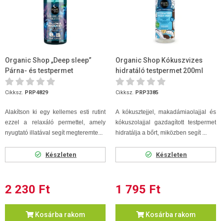
Organic Shop „Deep sleep”
Organic Shop Kókuszvizes
Párna- és testpermet
hidratáló testpermet 200ml
levendulával, áfonyával és ...
Cikksz.
PRP4829
Cikksz.
PRP3385
Alakítson ki egy kellemes esti rutint
A kókusztejjel, makadámiaolajjal és
ezzel a relaxáló permettel, amely
kókuszolajjal gazdagított testpermet
nyugtató illatával segít megteremte...
hidratálja a bőrt, miközben segít ...
Készleten
Készleten
2 230 Ft
1 795 Ft
Kosárba rakom
Kosárba rakom