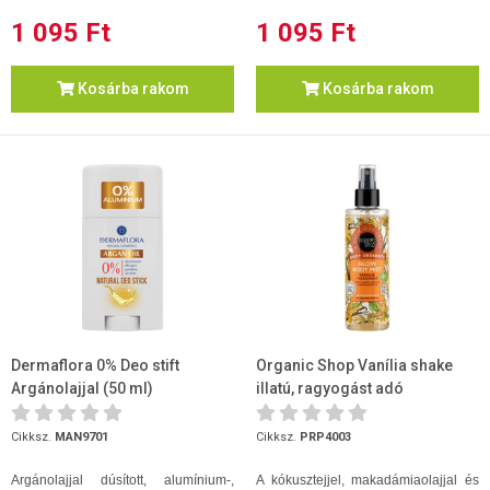
1 095 Ft
1 095 Ft
Kosárba rakom
Kosárba rakom
Dermaflora 0% Deo stift
Organic Shop Vanília shake
Argánolajjal (50 ml)
illatú, ragyogást adó
testpermet 200ml
Cikksz.
MAN9701
Cikksz.
PRP4003
Argánolajjal dúsított, alumínium-,
A kókusztejjel, makadámiaolajjal és