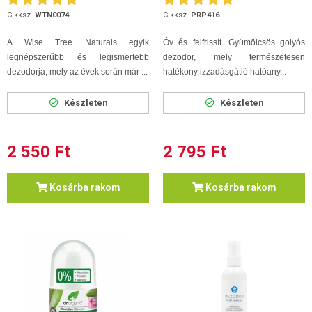
Cikksz.
WTN0074
Cikksz.
PRP416
A Wise Tree Naturals egyik
Óv és felfrissít. Gyümölcsös golyós
legnépszerűbb és legismertebb
dezodor, mely természetesen
dezodorja, mely az évek során már ...
hatékony izzadásgátló hatóany...
Készleten
Készleten
2 550 Ft
2 795 Ft
Kosárba rakom
Kosárba rakom