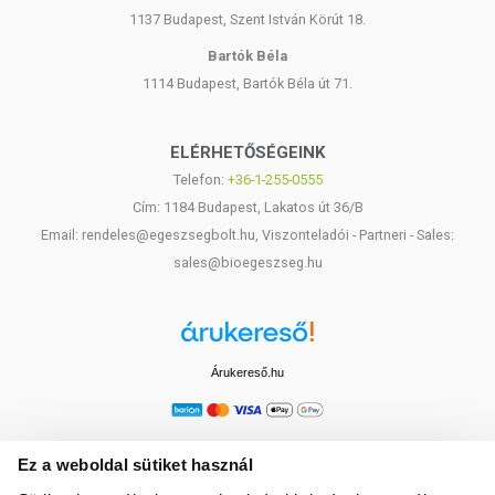
1137 Budapest, Szent István Körút 18.
Bartók Béla
1114 Budapest, Bartók Béla út 71.
ELÉRHETŐSÉGEINK
Telefon:
+36-1-255-0555
Cím: 1184 Budapest, Lakatos út 36/B
Email: rendeles@egeszsegbolt.hu, Viszonteladói - Partneri - Sales:
sales@bioegeszseg.hu
Árukereső.hu
Ez a weboldal sütiket használ