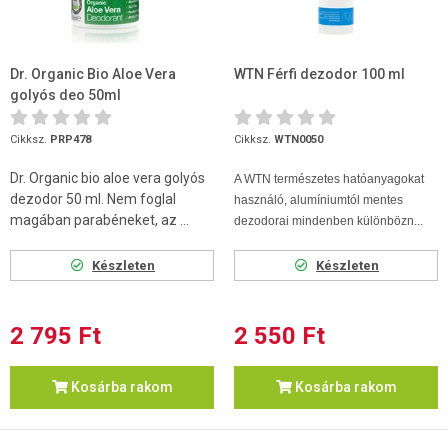
Dr. Organic Bio Aloe Vera
WTN Férfi dezodor 100 ml
golyós deo 50ml
Cikksz.
PRP478
Cikksz.
WTN0050
Dr. Organic bio aloe vera golyós
A WTN természetes hatóanyagokat
dezodor 50 ml. Nem foglal
használó, alumíniumtól mentes
magában parabéneket, az ...
dezodorai mindenben különbözn...
Készleten
Készleten
2 795 Ft
2 550 Ft
Kosárba rakom
Kosárba rakom