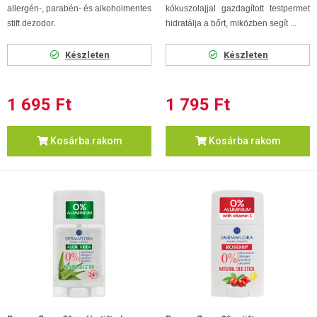
allergén-, parabén- és alkoholmentes
kókuszolajjal gazdagított testpermet
stift dezodor.
hidratálja a bőrt, miközben segít ...
Készleten
Készleten
1 695 Ft
1 795 Ft
Kosárba rakom
Kosárba rakom