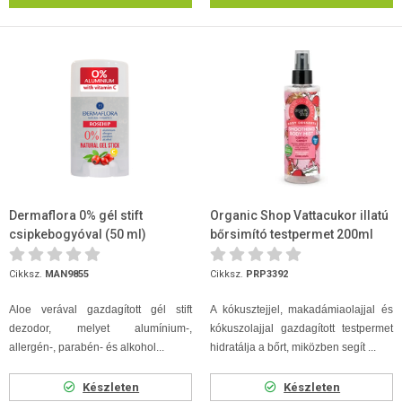
Dermaflora 0% gél stift
Organic Shop Vattacukor illatú
csipkebogyóval (50 ml)
bőrsimító testpermet 200ml
Cikksz.
MAN9855
Cikksz.
PRP3392
Aloe verával gazdagított gél stift
A kókusztejjel, makadámiaolajjal és
dezodor, melyet alumínium-,
kókuszolajjal gazdagított testpermet
allergén-, parabén- és alkohol...
hidratálja a bőrt, miközben segít ...
Készleten
Készleten