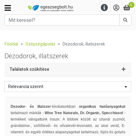
0
Kere
Főoldal
Szépségápolás
Dezodorok, illatszerek
Dezodorok, illatszerek
Találatok szűkítése
Relevancia szerint
Dezodor- és illatszer
-kínálatunkban
organikus hatóanyagokat
tartalmazó márkák -
Wise Tree Naturals, Dr. Organic, Specchiasol
-
termékeit válogattunk össze. A többek között az izlandi zuzmót,
gránátalma-, szőlőlevél- és olívalevél-kivonatot, az aloe verát, E-
vitamint és egyéb értékes alapanyagokat tartalmazó, fújós és golyós