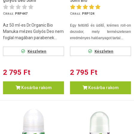
golyós deo 50ml
50ml Bio
Cikksz.
PRP447
Cikksz.
PRP124
Az 50 ml-es Dr.Organic Bio
Egy feltöltő és üdítő, krémes roll-on
Manuka mézes Golyós Deo nem
dezodor, mely természetesen
foglal magában parabenek...
eredményes hatóanyagot tartal...
Készleten
Készleten
2 795 Ft
2 795 Ft
Kosárba rakom
Kosárba rakom