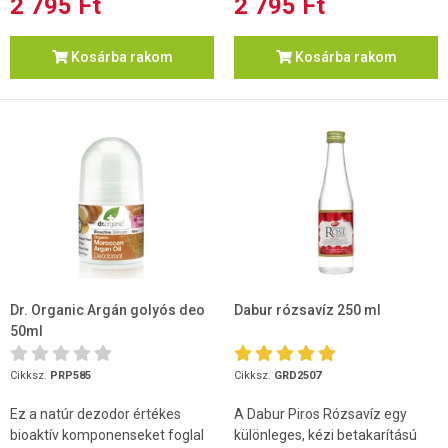
2 795 Ft
2 795 Ft
Kosárba rakom
Kosárba rakom
Dr. Organic Argán golyós deo
Dabur rózsavíz 250 ml
50ml
Cikksz.
PRP585
Cikksz.
GRD2507
Ez a natúr dezodor értékes
A Dabur Piros Rózsavíz egy
bioaktív komponenseket foglal
különleges, kézi betakarítású