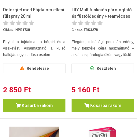
Dolorgiet med Fájdalom elleni
LILY Multifunkciós párologtató
fülspray 20 ml
és füstölőedény + teamécses
Cikksz.
NPR1738
Cikksz.
FRS3278
Enyhíti a fájdalmat, a bőrpírt és a
Elegáns, minőségi porcelán edény,
viszketést. Alkalmazható a külső
mely többféle célra használható –
hallójárat gyulladása esetén.
alkalmas párologtatóként vagy füstö...
Rendelésre
Készleten
2 850 Ft
5 160 Ft
Kosárba rakom
Kosárba rakom