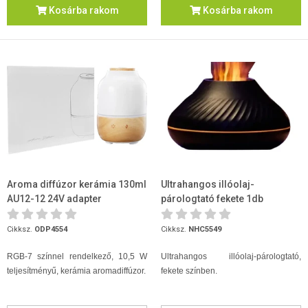
Kosárba rakom
Kosárba rakom
Aroma diffúzor kerámia 130ml
Ultrahangos illóolaj-
AU12-12 24V adapter
párologtató fekete 1db
Cikksz.
ODP4554
Cikksz.
NHC5549
RGB-7 színnel rendelkező, 10,5 W
Ultrahangos illóolaj-párologtató,
teljesítményű, kerámia aromadiffúzor.
fekete színben.