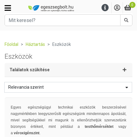
0
Kere
Főoldal
Háztartás
Eszközök
Eszközök
Találatok szűkítése
Relevancia szerint
Egyes egészségügyi technikai eszközök beszerzésével
nagymértékben leegyszerűsíti egészségünk mindennapos ápolását,
mivel segítségükkel mi magunk is ellenőrizhetjük szervezetünk
bizonyos értékeit, mint például a
testhőmérséklet
vagy
a
véroxigénszint
.