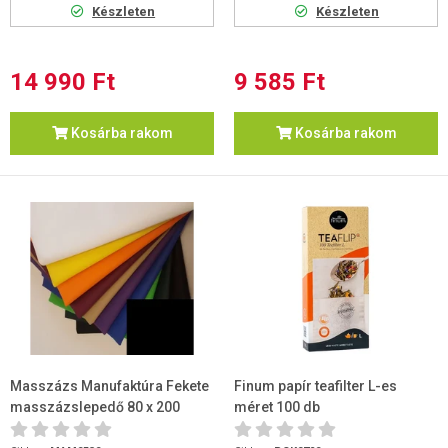
Készleten
Készleten
14 990 Ft
9 585 Ft
Kosárba rakom
Kosárba rakom
Masszázs Manufaktúra Fekete
Finum papír teafilter L-es
masszázslepedő 80 x 200
méret 100 db