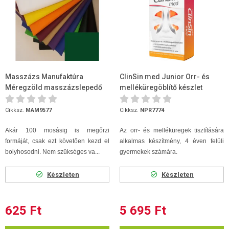
Masszázs Manufaktúra
ClinSin med Junior Orr- és
Méregzöld masszázslepedő
melléküregöblítő készlet
80 x 200
(flakon + 16 tasak)
Cikksz.
MAM9577
Cikksz.
NPR7774
Akár 100 mosásig is megőrzi
Az orr- és melléküregek tisztítására
formáját, csak ezt követően kezd el
alkalmas készítmény, 4 éven felüli
bolyhosodni. Nem szükséges va...
gyermekek számára.
Készleten
Készleten
625 Ft
5 695 Ft