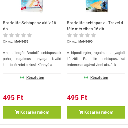
Bradolife Sebtapasz aktív 16
Bradolife sebtapasz - Travel 4
db
féle méretben 16 db
Cikksz.
MAN5652
Cikksz.
MAN5690
A hipoallergén Bradolife sebtapaszok
A hipoallergén, rugalmas anyagból
puha, rugalmas anyaga kiváló
készült Bradolife sebtapaszokat
komfortérzetet biztosít.
Könnyű a ...
érdemes magával vinni utazásk...
Készleten
Készleten
495 Ft
495 Ft
Kosárba rakom
Kosárba rakom