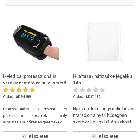
I-Medical professzionális
Hűtőtasak hátizsák + jégakku
véroxigénmérő és pulzusmérő
1db
OLED kijelzővel pulzoximé...
Cikksz.
ODP4189
Cikksz.
SDK1182
Ha szeretnéd, hogy italid hűvös
Professzionális oxigénszint- és
maradjon a nyári hőségben,
pulzusmérő készülék, amely
szerezz be egy hűtőtasakos h...
alkalmas a felnőttek és gyermekek ...
Készleten
Készleten