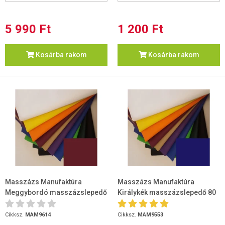
5 990 Ft
1 200 Ft
Kosárba rakom
Kosárba rakom
Masszázs Manufaktúra
Masszázs Manufaktúra
Meggybordó masszázslepedő
Királykék masszázslepedő 80
80 x 200
x 200
Cikksz.
MAM9614
Cikksz.
MAM9553