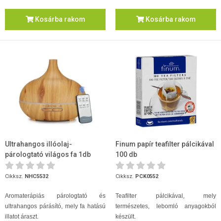
Kosárba rakom
Kosárba rakom
Ultrahangos illóolaj-
Finum papír teafilter pálcikával
párologtató világos fa 1db
100 db
Cikksz.
NHC5532
Cikksz.
PCK0552
Aromaterápiás párologtató és
Teafilter pálcikával, mely
ultrahangos párásító, mely fa hatású
természetes, lebomló anyagokból
illatot áraszt.
készült.