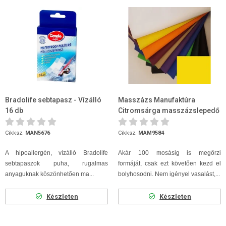
Bradolife sebtapasz - Vízálló
Masszázs Manufaktúra
16 db
Citromsárga masszázslepedő
80 x 200
Cikksz.
MAN5676
Cikksz.
MAM9584
A hipoallergén, vízálló Bradolife
Akár 100 mosásig is megőrzi
sebtapaszok puha, rugalmas
formáját, csak ezt követően kezd el
anyaguknak köszönhetően ma...
bolyhosodni. Nem igényel vasalást,...
Készleten
Készleten