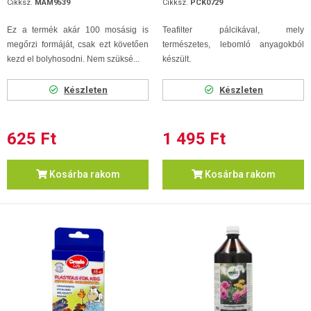
Cikksz.
MAM9539
Cikksz.
PCK0729
Ez a termék akár 100 mosásig is
Teafilter pálcikával, mely
megőrzi formáját, csak ezt követően
természetes, lebomló anyagokból
kezd el bolyhosodni. Nem szüksé...
készült.
Készleten
Készleten
625 Ft
1 495 Ft
Kosárba rakom
Kosárba rakom