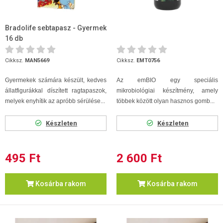
Bradolife sebtapasz - Gyermek
16 db
Cikksz.
MAN5669
Cikksz.
EMT0756
Gyermekek számára készült, kedves
Az emBIO egy speciális
állatfigurákkal díszített ragtapaszok,
mikrobiológiai készítmény, amely
melyek enyhítik az apróbb sérülése...
többek között olyan hasznos gomb...
Készleten
Készleten
495 Ft
2 600 Ft
Kosárba rakom
Kosárba rakom