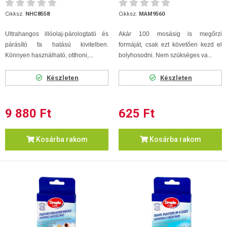
200
Cikksz.
NHC8558
Cikksz.
MAM9560
Ultrahangos illóolaj-párologtató és
Akár 100 mosásig is megőrzi
párásító fa hatású kivitelben.
formáját, csak ezt követően kezd el
Könnyen használható, otthoni,...
bolyhosodni. Nem szükséges va...
Készleten
Készleten
9 880 Ft
625 Ft
Kosárba rakom
Kosárba rakom