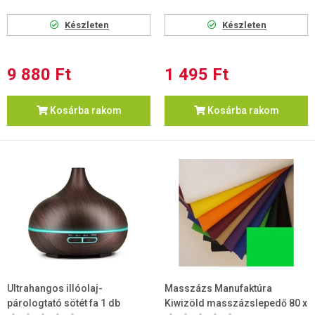
Készleten
Készleten
9 880 Ft
1 495 Ft
Kosárba rakom
Kosárba rakom
Ultrahangos illóolaj-
Masszázs Manufaktúra
párologtató sötét fa 1 db
Kiwizöld masszázslepedő 80 x