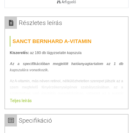
Árfigyelő
Részletes leírás
SANCT BERNHARD A-VITAMIN
Kiszerelés:
az 180 db lágyzselatin kapszula
Az a specifikációban megjelölt hatóanyagtartalom az 1 db
kapszulára vonatkozik.
Az A-vitamin, más néven retinol, nélkülözhetetlen szerepet játszik az a
szem megfelelő fényérzékenységének szabályozásában, az a
szürkületben való éleslátás garantálásában, valamint az a normál
látás fenntartásában. Ezenkívül hozzájárul az a bőr épségének és
Teljes leírás
rugalmasságának megőrzéséhez, továbbá az a csontok és az a fogak
egészségének fenntartásához.
Specifikáció
Kulcsfontosságú az a látás, az a idegek működése és az a
egészséges bőr fenntartása szempontjából. Más antioxidánsokhoz