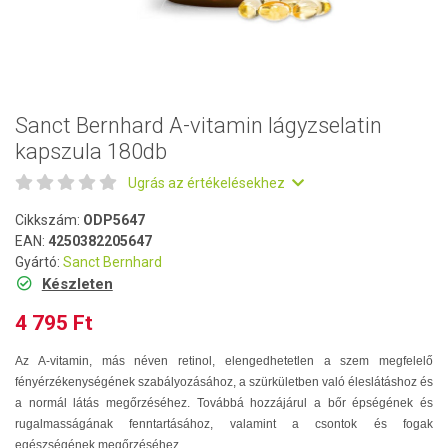
Sanct Bernhard A-vitamin lágyzselatin
kapszula 180db
Ugrás az értékelésekhez
Cikkszám:
ODP5647
EAN:
4250382205647
Gyártó:
Sanct Bernhard
Készleten
4 795 Ft
Az A-vitamin, más néven retinol, elengedhetetlen a szem megfelelő
fényérzékenységének szabályozásához, a szürkületben való éleslátáshoz és
a normál látás megőrzéséhez. Továbbá hozzájárul a bőr épségének és
rugalmasságának fenntartásához, valamint a csontok és fogak
egészségének megőrzéséhez.