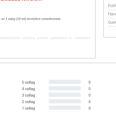
Poli
Flav
ok az 1 adag (10 ml) termékre vonatkoznak.
Quer
struktúrájukból adódóan jelentős gyökbefogó és antioxidáns
sékelhető az a környezeti hatások, továbbá az a szervezetben
k romboló hatása, mely által a sejtek védelmet élveznek, és
t.
tben bármely verőér falán kialakulhat, legjellemzőbben a
ban és az agyi erekben jelentkezik.
masztja alá, hogy a flavonoidok rendszeres fogyasztása esetén
5 csillag
0
izáló hatásaik révén gátolják és lassítják az a meszesedés
4 csillag
0
3 csillag
0
2 csillag
0
 hatást gyakorolnak az a szív- és érrendszerre azáltal, hogy
1 csillag
0
enységét, egyidejűleg növelve az a érfalak rugalmasságát.
ökkenhet az a koleszterinszint és az a vérrögképződés, ezáltal