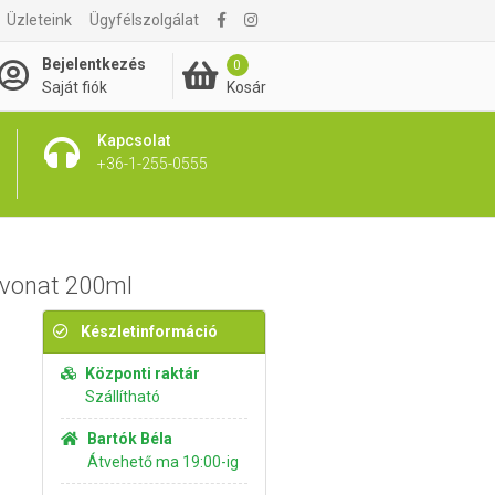
Üzleteink
Ügyfélszolgálat
7 760 Ft
Kosárba rakom
Bejelentkezés
0
Kosár
Saját fiók
Kapcsolat
+36-1-255-0555
ivonat 200ml
Készletinformáció
Központi raktár
Szállítható
Bartók Béla
Átvehető ma 19:00-ig