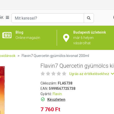
kivonat 200ml
ÁK
Keresés
Blog
Budapesti üzleteink
Online magazin
már 6 helyen
vásárolhat
oxidánsok
Flavin7 Quercetin gyümölcs kivonat 200ml
Flavin7 Quercetin gyümölcs k
Ugrás az értékelésekhez
Cikkszám:
FLA5738
EAN:
5999567725738
Gyártó:
Flavin
Készleten
7 760 Ft