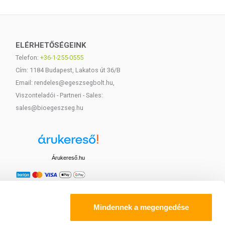
ELÉRHETŐSÉGEINK
Telefon:
+36-1-255-0555
Cím: 1184 Budapest, Lakatos út 36/B
Email: rendeles@egeszsegbolt.hu,
Viszonteladói - Partneri - Sales:
sales@bioegeszseg.hu
Árukereső.hu
Mindennek a megengedése