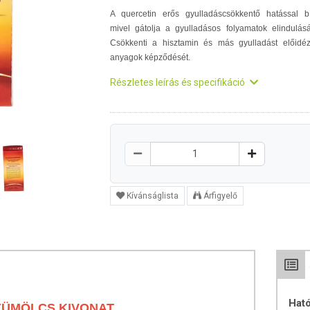
A quercetin erős gyulladáscsökkentő hatással bí
mivel gátolja a gyulladásos folyamatok elindulásá
Csökkenti a hisztamin és más gyulladást előidé
anyagok képződését.
Részletes leírás és specifikáció
Kívánságlista
Árfigyelő
Hat
YÜMÖLCS KIVONAT