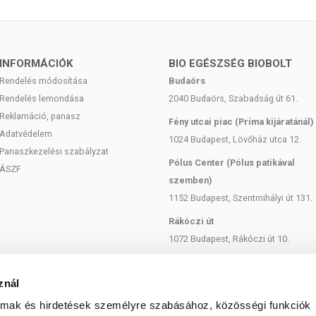
uma, továbbá az a artrózis kezelésében. Emellett az a quercetin
gyülemlett C-vitamint is.
INFORMÁCIÓK
BIO EGÉSZSÉG BIOBOLT
származékok széles spektrumú védelmet biztosítanak az a vírusok
Rendelés módosítása
Budaörs
Rendelés lemondása
2040 Budaörs, Szabadság út 61.
unerősítő és széles spektrumú vírusellenes hatással bír. Gátolja
Reklamáció, panasz
k felszabadulását, ami jelentős, mivel az a súlyos fertőzés és az a
Fény utcai piac (Príma kijáratánál)
z a citokinek viharaktivitásának tulajdonítható.
Adatvédelem
1024 Budapest, Lövőház utca 12.
lja az a hízósejteket, és direkt szabályozó befolyással van az a
Panaszkezelési szabályzat
ális tulajdonságaira, akár alulszabályozással, akár számos
Pólus Center (Pólus patikával
ÁSZF
l.
szemben)
ercetin az a rezveratrol mellett az egyik legerősebb ismert
1152 Budapest, Szentmihályi út 131.
vetlenül gátolja az a rosszindulatú sejtek osztódását és
Rákóczi út
amatát.
1072 Budapest, Rákóczi út 10.
delkezik.
Szent István körút
 tumorsejtvonalban.
1137 Budapest, Szent István Körút
cobacter pylori).
znál
18.
almak és hirdetések személyre szabásához, közösségi funkciók
usfertőzést?