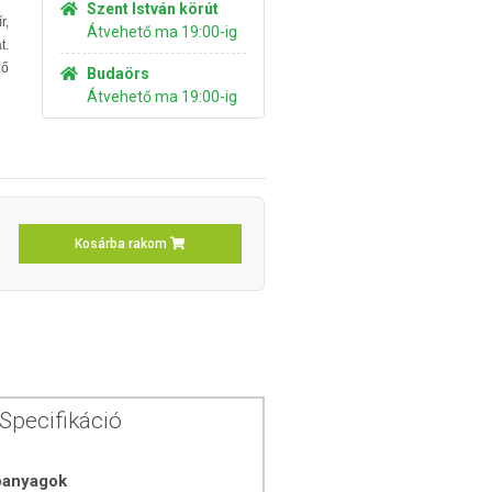
Szent István körút
r,
Átvehető ma 19:00-ig
t.
ző
Budaörs
Átvehető ma 19:00-ig
Kosárba rakom
Specifikáció
óanyagok