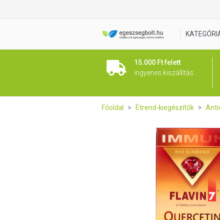
Flavin7 Quercetin gyümölcs 
KATEGÓRI
15.000 Ft felett
ingyenes kiszállítás
Főoldal
Étrend-kiegészítők
Anti