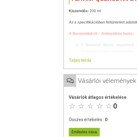
Kiszerelés:
200 ml
Az a specifikációban feltüntetett adat
A flavonoidokról –
Antioxidáns hatás:
A flavonoid típusú vegyületek 
tulajdonságokkal rendelkeznek.
Rendszeres bevitelük révén mér
Teljes leírás
keletkező oxidatív szabadgyökö
zavartalan működésük is biztosítot
Az érelmeszesedés csökkentése:
Vásárlói vélemények
Az érelmeszesedés a szerveze
szívkoszorúereken, az a végtagok
Számos tudományos publikáció tá
Vásárlók átlagos értékelése
az antioxidáns és érfalstabil
0
kialakulását.
Szív- és érrendszeri védelem:
Összes értékelés :
0
A flavonoidok kiemelten előnyös
csökkentik az a hajszálerek törék
Értékelés írása
A rendszeres fogyasztás által cs