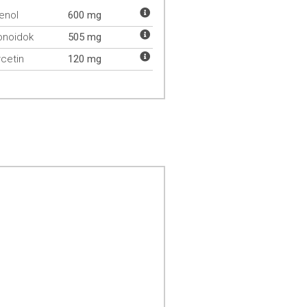
fenol
600 mg
onoidok
505 mg
cetin
120 mg