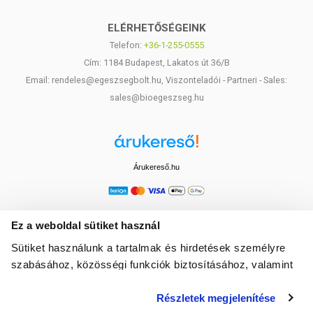
ELÉRHETŐSÉGEINK
Telefon:
+36-1-255-0555
Cím: 1184 Budapest, Lakatos út 36/B
Email: rendeles@egeszsegbolt.hu, Viszonteladói - Partneri - Sales:
sales@bioegeszseg.hu
Árukereső.hu
Ez a weboldal sütiket használ
Sütiket használunk a tartalmak és hirdetések személyre
szabásához, közösségi funkciók biztosításához, valamint
weboldalforgalmunk elemzéséhez. Ezenkívül közösségi
Részletek megjelenítése
média-, hirdető- és elemező partnereinkkel megosztjuk az