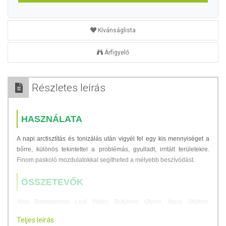
Kívánságlista
Árfigyelő
Részletes leírás
HASZNÁLATA
A napi arctisztítás és tonizálás után vigyél fel egy kis mennyiséget a
bőrre, különös tekintettel a problémás, gyulladt, irritált területekre.
Finom paskoló mozdulatokkal segítheted a mélyebb beszívódást.
ÖSSZETEVŐK
Aloe Barbadensis Leaf Water, Butylene Glycol, Aqua (Water),
Pentylene Glycol, 1,2-Hexanediol, Glycerin, Propolis Extract, Aloe
Teljes leírás
Barbadensis Leaf Extract, Betaine, Cucumis Sativus (Cucumber) Fruit