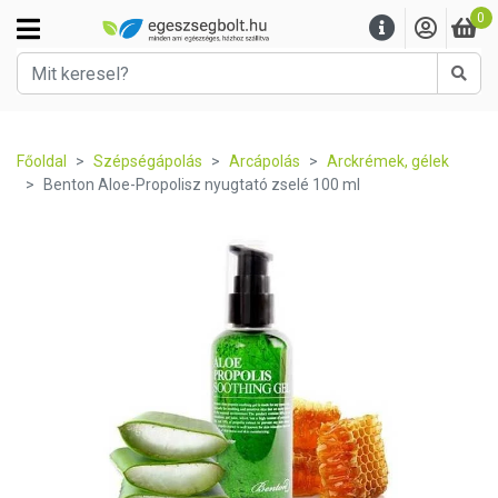
0
Kere
Főoldal
Szépségápolás
Arcápolás
Arckrémek, gélek
Benton Aloe-Propolisz nyugtató zselé 100 ml