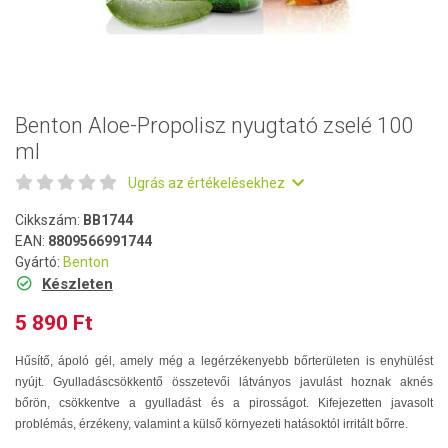
Benton Aloe-Propolisz nyugtató zselé 100
ml
Ugrás az értékelésekhez
Cikkszám:
BB1744
EAN:
8809566991744
Gyártó:
Benton
Készleten
5 890 Ft
Hűsítő, ápoló gél, amely még a legérzékenyebb bőrterületen is enyhülést
nyújt. Gyulladáscsökkentő összetevői látványos javulást hoznak aknés
bőrön, csökkentve a gyulladást és a pirosságot. Kifejezetten javasolt
problémás, érzékeny, valamint a külső környezeti hatásoktól irritált bőrre.