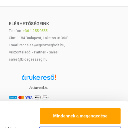
ELÉRHETŐSÉGEINK
Telefon:
+36-1-255-0555
Cím: 1184 Budapest, Lakatos út 36/B
Email: rendeles@egeszsegbolt.hu,
Viszonteladói - Partneri - Sales:
sales@bioegeszseg.hu
Árukereső.hu
Mindennek a megengedése