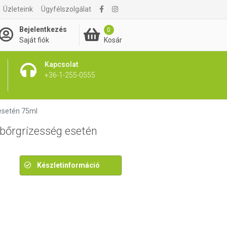
Üzleteink
Ügyfélszolgálat
3 290 Ft
Bejelentkezés
0
Kosár
Saját fiók
Kapcsolat
+36-1-255-0555
 esetén 75ml
 bőrgrízesség esetén
Készletinformáció