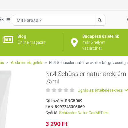
m bőrgrízesség esetén 75ml
ÁK
Keresés
Blog
Budapesti üzleteink
Online magazin
már 6 helyen
vásárolhat
ás
Arckrémek, gélek
Nr.4 Schüssler natúr arckrém bőrgrízesség
Nr.4 Schüssler natúr arckrém
75ml
Ugrás az értékelésekhez
Cikkszám:
SNC5069
EAN:
5997243305069
Gyártó:
Schüssler Natur CosMEDics
3 290 Ft