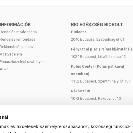
 sheavaj évszázadok óta ismert bőrproblémákra nyújtott
ző tulajdonságai miatt tettük bele Nr.4-es arckrémünk
INFORMÁCIÓK
BIO EGÉSZSÉG BIOBOLT
Rendelés módosítása
Budaörs
Rendelés lemondása
2040 Budaörs, Szabadság út 61.
októl
Reklamáció, panasz
Fény utcai piac (Príma kijáratánál)
Adatvédelem
1024 Budapest, Lövőház utca 12.
Panaszkezelési szabályzat
ökkentő hatású
Pólus Center (Pólus patikával
ÁSZF
szemben)
1152 Budapest, Szentmihályi út 131.
ermészetes bőrápoló "csodaszer", tele hatóanyagokkal
dánsok), amelyek táplálják, ápolják és regenerálják a bőrt,
Rákóczi út
1072 Budapest, Rákóczi út 10.
Szent István körút
t
1137 Budapest, Szent István Körút
znál
ta bőrkárosodások regenerálódását
18.
almak és hirdetések személyre szabásához, közösségi funkciók
eszesít
Bartók Béla