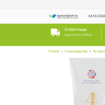
Nr.4 Schüssler natúr arckré
KATEGÓRI
15.000 Ft felett
ingyenes kiszállítás
Főoldal
Szépségápolás
Arcápol