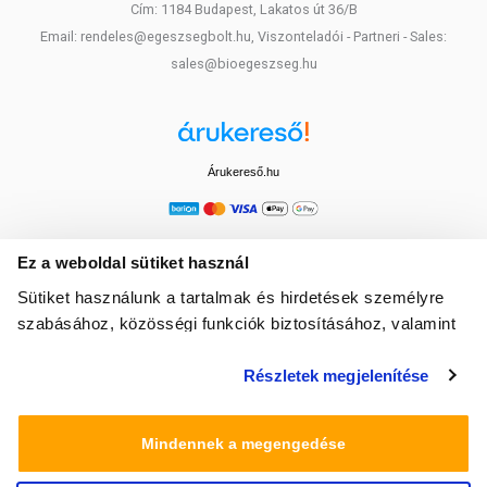
Cím: 1184 Budapest, Lakatos út 36/B
Az ajánlott napi mennyiséget ne lépd túl! Sérült vagy irritált
bőrfelületen ne használd! Az összetevőkkel szembeni
Email: rendeles@egeszsegbolt.hu, Viszonteladói - Partneri - Sales:
érzékenység vagy allergia esetén mellőzd a használatát!
sales@bioegeszseg.hu
Bőrkiütés esetén függeszd fel a használatot! Gyermekektől
elzárva tartandó.
Árukereső.hu
Ez a weboldal sütiket használ
Sütiket használunk a tartalmak és hirdetések személyre
szabásához, közösségi funkciók biztosításához, valamint
weboldalforgalmunk elemzéséhez. Ezenkívül közösségi
Részletek megjelenítése
média-, hirdető- és elemező partnereinkkel megosztjuk az
Ön weboldalhasználatra vonatkozó adatait, akik
kombinálhatják az adatokat más olyan adatokkal,
Mindennek a megengedése
amelyeket Ön adott meg számukra vagy az Ön által
használt más szolgáltatásokból gyűjtöttek.