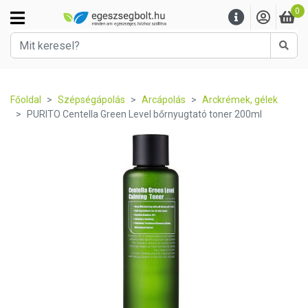
0
Kere
Főoldal
Szépségápolás
Arcápolás
Arckrémek, gélek
PURITO Centella Green Level bőrnyugtató toner 200ml