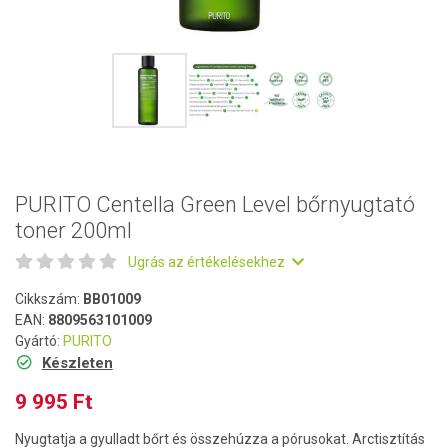
PURITO Centella Green Level bőrnyugtató
toner 200ml
Ugrás az értékelésekhez
Cikkszám:
BB01009
EAN:
8809563101009
Gyártó:
PURITO
Készleten
9 995 Ft
Nyugtatja a gyulladt bőrt és összehúzza a pórusokat. Arctisztítás