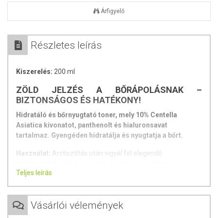
Árfigyelő
Részletes leírás
Kiszerelés:
200 ml
ZÖLD JELZÉS A BŐRÁPOLÁSNAK –
BIZTONSÁGOS ÉS HATÉKONY!
Hidratáló és bőrnyugtató toner, mely 10% Centella
Asiatica kivonatot, panthenolt és hialuronsavat
tartalmaz. Gyengéden hidratálja és nyugtatja a bőrt.
Használat:
Arctisztítás után vigyél fel elegendő
mennyiséget a bőrre ujjbegyeid vagy egy vattakorong
Teljes leírás
segítségével. Finoman ütögesd a bőrbe, amíg teljesen fel
nem szívódik. Ha bőröd száraznak érződik, alkalmazd 2-3
rétegben.
Vásárlói vélemények
Tartalmaz-e a tonerben szokásosan használt etanolt