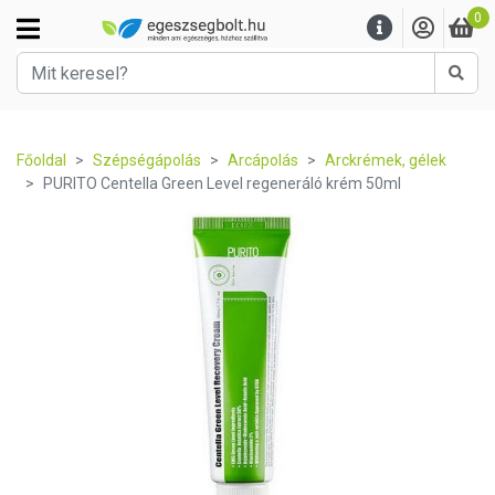
0
Kere
Főoldal
Szépségápolás
Arcápolás
Arckrémek, gélek
PURITO Centella Green Level regeneráló krém 50ml