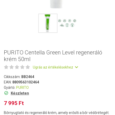
PURITO Centella Green Level regeneráló
krém 50ml
Ugrás az értékelésekhez
Cikkszám:
BB2464
EAN:
8809563102464
Gyártó:
PURITO
Készleten
7 995 Ft
Bőrnyugtató és regeneráló krém, amely erősíti a bőr védőrétegét.