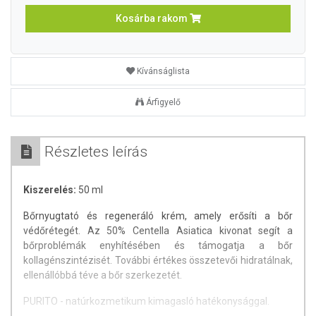
Kosárba rakom
Kívánságlista
Árfigyelő
Részletes leírás
Kiszerelés:
50 ml
Bőrnyugtató és regeneráló krém, amely erősíti a bőr
védőrétegét. Az 50% Centella Asiatica kivonat segít a
bőrproblémák enyhítésében és támogatja a bőr
kollagénszintézisét. További értékes összetevői hidratálnak,
ellenállóbbá téve a bőr szerkezetét.
PURITO - natúrkozmetikum kimagasló hatékonysággal.