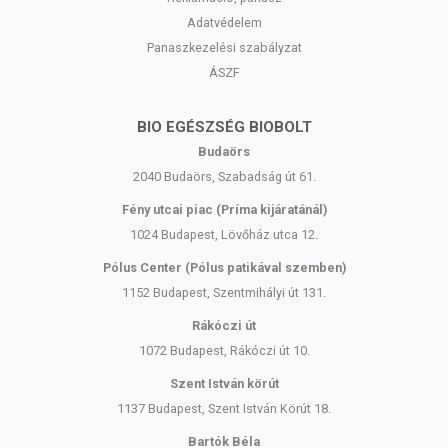
csepp csipkebogyó-olajat, és használd szérumszerűen.
Adatvédelem
Panaszkezelési szabályzat
Előnyei:
ÁSZF
A Centella Asiatica hatóanyagait a levélből, forralással
nyerik ki, nem vízből.
BIO EGÉSZSÉG BIOBOLT
A krém megfelel az EWG "Green Level"
minősítésének, így érzékeny bőrre is ideális. Mentes a
Budaörs
krémekben gyakran előforduló 20 potenciálisan
2040 Budaörs, Szabadság út 61.
problémás és 26 ismert allergén összetevőtől.
Fény utcai piac (Príma kijáratánál)
A tubusos kiszerelés megakadályozza a
natúrkozmetikumoknál gyakran előforduló oxidációt.
1024 Budapest, Lövőház utca 12.
A szokásos Centellás krémek gyakran nehéz állagúak,
Pólus Center (Pólus patikával szemben)
melyek akár eltömíthetik a pórusokat. Ezzel szemben
1152 Budapest, Szentmihályi út 131.
a PURITO krém könnyed és jól használható textúrájú,
miközben hatóanyagait koncentráltan tartalmazza.
Rákóczi út
1072 Budapest, Rákóczi út 10.
Alkalmazása:
Arctisztítás, tonerezés és szérum használata
után vidd fel a bőrödre.
Szent István körút
1137 Budapest, Szent István Körút 18.
Tipp:
Válj meg a bőrproblémáidtól a PURITO centellás
termékeinek használatával: Arctisztítás után alkalmazz
Bartók Béla