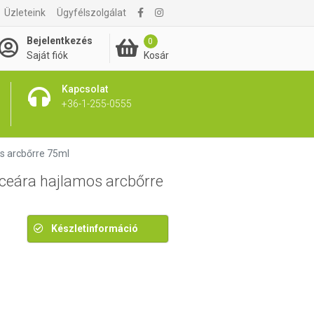
Üzleteink
Ügyfélszolgálat
4 390 Ft
Bejelentkezés
0
Kosár
Saját fiók
Kapcsolat
+36-1-255-0555
s arcbőrre 75ml
ceára hajlamos arcbőrre
Készletinformáció