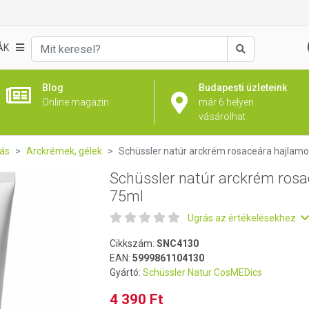
aceára hajlamos arcbőrre 75ml
ÁK
Keresés
Blog
Budapesti üzleteink
Online magazin
már 6 helyen
vásárolhat
ás
Arckrémek, gélek
Schüssler natúr arckrém rosaceára hajlamo
Schüssler natúr arckrém rosa
75ml
Ugrás az értékelésekhez
Cikkszám:
SNC4130
EAN:
5999861104130
Gyártó:
Schüssler Natur CosMEDics
4 390 Ft