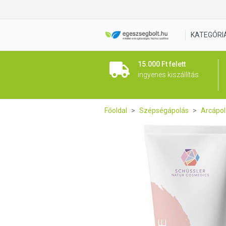
Schüssler natúr arckrém ros
KATEGÓRI
15.000 Ft felett
ingyenes kiszállítás
Főoldal
Szépségápolás
Arcápol