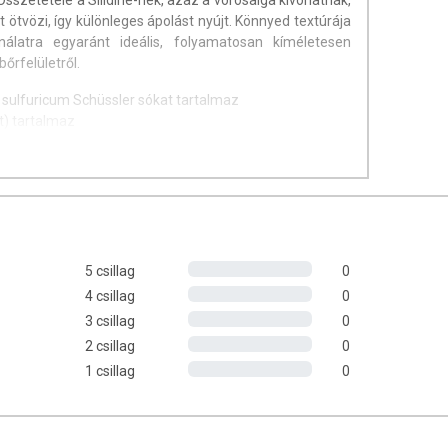
Összetétele a Silidine-nek, azaz a vörösalga kivonatnak,
t ötvözi, így különleges ápolást nyújt. Könnyed textúrája
álatra egyaránt ideális, folyamatosan kíméletesen
őrfelületről.
 sulfuricum Schüssler sókat tartalmaz
ot) tartalmaz
 jojobaolajat tartalmaz
agokból készült
énmentes készítmény
zik
5 csillag
0
4 csillag
0
3 csillag
0
2 csillag
0
1 csillag
0
ceára Hajlamos Arcbőrre, amely korábbi Nr.10-es
áltozata, egyedi összetételének köszönhetően még