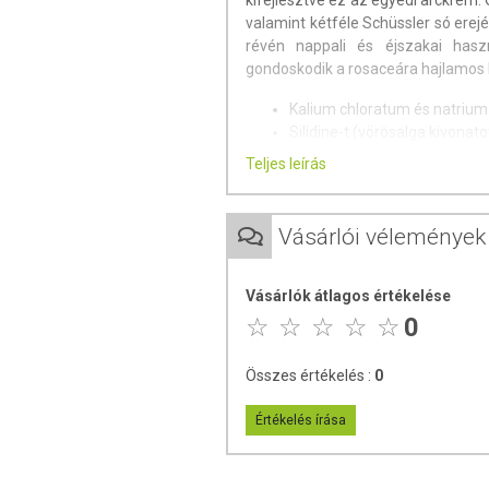
kifejlesztve ez az egyedi arckrém. 
valamint kétféle Schüssler só erejé
révén nappali és éjszakai haszn
gondoskodik a rosaceára hajlamos b
Kalium chloratum és natrium
Silidine-t (vörösalga kivonat
Bio sheavajat, argánolajat és
Teljes leírás
ECOCERT minősítésű alapany
Kőolajszármazék- és parab
​Hipoallergén illattal rendelke
Vásárlói vélemények
Vásárlók átlagos értékelése
0
Összes értékelés :
0
Értékelés írása
A megújult Natúr Arckrém Rosa
Arckrémünk továbbfejlesztett v