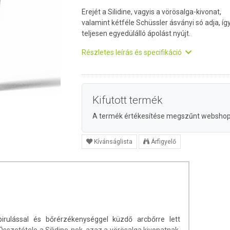
Erejét a Silidine, vagyis a vörösalga-kivonat,
valamint kétféle Schüssler ásványi só adja, íg
teljesen egyedülálló ápolást nyújt.
Részletes leírás és specifikáció
Kifutott termék
A termék értékesítése megszűnt websho
Kívánságlista
Árfigyelő
pirulással és bőrérzékenységgel küzdő arcbőrre lett