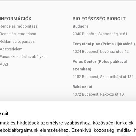
s bőr jellegzetes tünetei ellen, mint a bőrpír, a
ség.
KRÉM ROSACEÁS BŐRRE GYAKOROLT FŐBB
INFORMÁCIÓK
BIO EGÉSZSÉG BIOBOLT
Rendelés módosítása
Budaörs
Rendelés lemondása
2040 Budaörs, Szabadság út 61.
vonat bizonyítottan hatékony a kapilláris tágulatok és az
Reklamáció, panasz
növényi hatóanyag erősíti a hajszálerek falát,
Fény utcai piac (Príma kijáratánál)
Adatvédelem
edig kedvezően befolyásolhatja a rosaceára hajlamos,
1024 Budapest, Lövőház utca 12.
Panaszkezelési szabályzat
Pólus Center (Pólus patikával
ÁSZF
a szavannáin őshonos karitéfa diójából nyert anyag,
szemben)
 hagyományok szerint számos bőrproblémára nyújthat
1152 Budapest, Szentmihályi út 131.
kelysömör, bőrgyulladás, hegek, sebek, égési sérülések.
Rákóczi út
gai miatt kapott helyet:
1072 Budapest, Rákóczi út 10.
Szent István körút
yezeti hatásokkal szemben
1137 Budapest, Szent István Körút
znál
gyökök elleni küzdelemben
18.
almak és hirdetések személyre szabásához, közösségi funkciók
Bartók Béla
weboldalforgalmunk elemzéséhez. Ezenkívül közösségi média-, h
csökkentő hatású