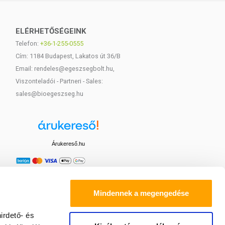
ELÉRHETŐSÉGEINK
Telefon:
+36-1-255-0555
Cím: 1184 Budapest, Lakatos út 36/B
Email: rendeles@egeszsegbolt.hu,
Viszonteladói - Partneri - Sales:
sales@bioegeszseg.hu
Árukereső.hu
Mindennek a megengedése
irdető- és