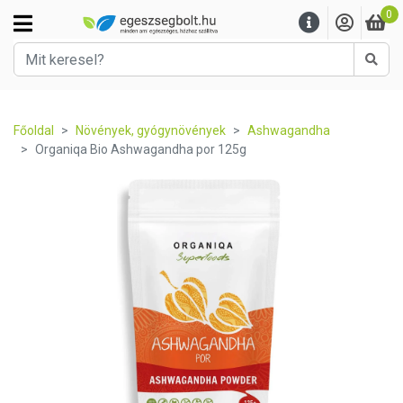
0
Kere
Főoldal
Növények, gyógynövények
Ashwagandha
Organiqa Bio Ashwagandha por 125g