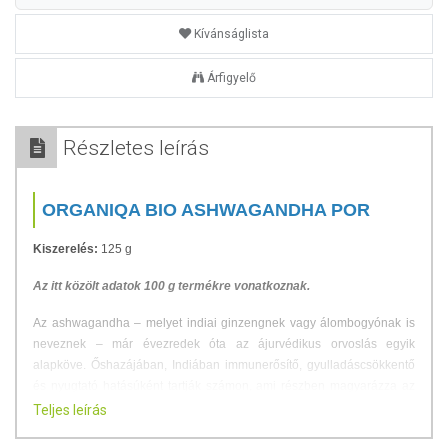
Kívánságlista
Árfigyelő
Részletes leírás
ORGANIQA BIO ASHWAGANDHA POR
Kiszerelés:
125 g
Az itt közölt adatok 100 g termékre vonatkoznak.
Az ashwagandha – melyet indiai ginzengnek vagy álombogyónak is
neveznek – már évezredek óta az ájurvédikus orvoslás egyik
alapköve. Őshazájában, Indiában immunerősítő, gyulladáscsökkentő
és nyugtató hatásúként tartják számon, ami részben magyarázza az
„álombogyó” nevet. Előszeretettel alkalmazzák idegrendszeri
Teljes leírás
problémák kezelésére is. A gyógynövény szárított gyökerét finom porrá