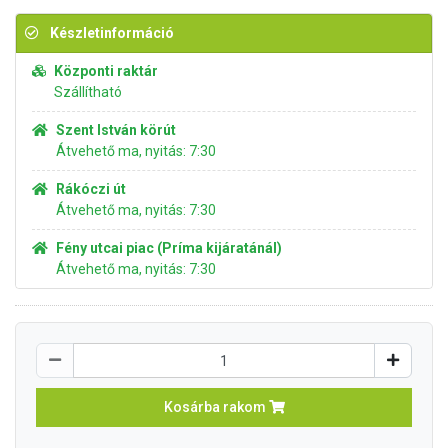
Készletinformáció
Központi raktár
Szállítható
Szent István körút
Átvehető ma, nyitás: 7:30
Rákóczi út
Átvehető ma, nyitás: 7:30
Fény utcai piac (Príma kijáratánál)
Átvehető ma, nyitás: 7:30
Kosárba rakom