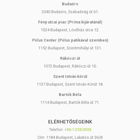
bevehető, igény szerint. Más színűnek látod az ashwagandha port,
Budaörs
mint korábban? Ne aggódj! Az ashwagandha gyökér őrlemény színét
2040 Budaörs, Szabadság út 61.
számos tényező befolyásolhatja, mint például a termőhely, az éghajlat
és a betakarítás időpontja.
Fény utcai piac (Príma kijáratánál)
1024 Budapest, Lövőház utca 12.
ÖSSZETEVŐK
Pólus Center (Pólus patikával szemben)
Összetevők: 100% bio ashwagandha por.
1152 Budapest, Szentmihályi út 131.
Jelentősebb vitaminok, ásványi anyagok és nyomelemek az
Rákóczi út
ashwagandha porban: C-vitamin, kalcium, vas
1072 Budapest, Rákóczi út 10.
Cukor-, szója-, glutén- és laktózmentes összetevőkből készült
Szent István körút
Nem tartalmaz adalékanyagot, aromát, egyéb mesterséges
1137 Budapest, Szent István Körút 18.
anyagot
Bartók Béla
Tiszta, egyszerű formulák komplex problémákra - magas
hatóanyag tartalommal
1114 Budapest, Bartók Béla út 71.
Aktív hatóanyagok 100 g termékben:
ELÉRHETŐSÉGEINK
Energia: 1159 kJ/ 277 kcal
Telefon:
+36-1-255-0555
Zsírok: 0,3 g
Cím: 1184 Budapest, Lakatos út 36/B
amelyből telített zsírsavak: 0,1 g