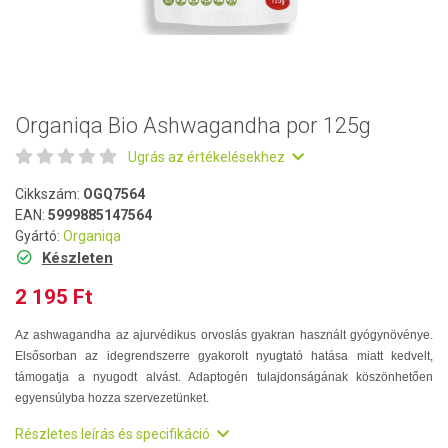
Organiqa Bio Ashwagandha por 125g
Ugrás az értékelésekhez
Cikkszám:
OGQ7564
EAN:
5999885147564
Gyártó:
Organiqa
Készleten
2 195 Ft
Az ashwagandha az ajurvédikus orvoslás gyakran használt gyógynövénye.
Elsősorban az idegrendszerre gyakorolt nyugtató hatása miatt kedvelt,
támogatja a nyugodt alvást. Adaptogén tulajdonságának köszönhetően
egyensúlyba hozza szervezetünket.
Részletes leírás és specifikáció