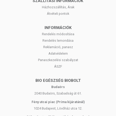
SZÁLLÍTÁSI INFORMÁCIÓK
hatással rendelkezhetnek, amely egyénenként eltérő lehet, jelölésük,
megjelenítésük, és reklámozásuk során nem engedélyezett a
Házhozszállítás, Árak
készítményeknek betegséget megelőző vagy gyógyító
Átvételi pontok
hatást tulajdonítani.
INFORMÁCIÓK
A termék nem helyettesíti a kiegyensúlyozott, vegyes étrendet és az
egészséges életmódot!
Rendelés módosítása
A termék nem gyógyít betegségeket! A termék nem az orvosi kezelés
Rendelés lemondása
helyettesítésére alkalmas! Betegség esetén használatát beszélje meg
Reklamáció, panasz
kezelőorvosával. Az ajánlott napi fogyasztási mennyiséget ne lépje túl!
Adatvédelem
Ne szedje a készítményt, ha az összetevők bármelyikére érzékeny
Panaszkezelési szabályzat
vagy allergiás! Kisgyermektől elzárva tartandó!
ÁSZF
BIO EGÉSZSÉG BIOBOLT
Budaörs
2040 Budaörs, Szabadság út 61.
Fény utcai piac (Príma kijáratánál)
1024 Budapest, Lövőház utca 12.