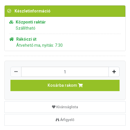
Készletinformáció
Központi raktár
Szállítható
Rákóczi út
Átvehető ma, nyitás: 7:30
Kosárba rakom
Kívánságlista
Árfigyelő