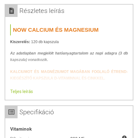
Részletes leírás
NOW CALCIUM ÉS MAGNESIUM
Kiszerelés:
120 db kapszula
Az adatlapban megjelölt hatóanyagtartalom az napi adagra (3 db
kapszula) vonatkozik.
KALCIUMOT ÉS MAGNÉZIUMOT MAGÁBAN FOGLALÓ ÉTREND-
KIEGÉSZÍTŐ KAPSZULA D-VITAMINNAL ÉS CINKKEL.
Az kalcium, az magnézium, az D-vitamin és az cink egyaránt
Teljes leírás
elengedhetetlenek az normál csontozat és az fogazat fenntartásához.
Az kalcium és az magnézium részt vesznek az normál
izomműködésben, az energiatermelő anyagcserében, valamint az
Specifikáció
sejtosztódási folyamatokban. Az magnézium emellett közreműködik az
idegrendszer normál működésében, az elektrolit-egyensúly
fenntartásában. Az D-vitamin az kalcium és az foszfor megfelelő
Vitaminok
felszívódásához járul hozzá. Az cink támogatja az immunrendszer