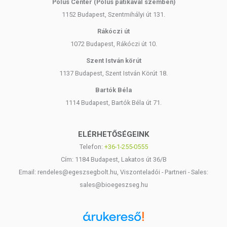
Pólus Center (Pólus patikával szemben)
1152 Budapest, Szentmihályi út 131.
Rákóczi út
1072 Budapest, Rákóczi út 10.
Szent István körút
1137 Budapest, Szent István Körút 18.
Bartók Béla
1114 Budapest, Bartók Béla út 71.
ELÉRHETŐSÉGEINK
Telefon:
+36-1-255-0555
Cím: 1184 Budapest, Lakatos út 36/B
Email: rendeles@egeszsegbolt.hu, Viszonteladói - Partneri - Sales:
sales@bioegeszseg.hu