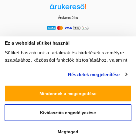
Árukereső.hu
Ez a weboldal sütiket használ
Sütiket használunk a tartalmak és hirdetések személyre
szabásához, közösségi funkciók biztosításához, valamint
weboldalforgalmunk elemzéséhez. Ezenkívül közösségi
Részletek megjelenítése
média-, hirdető- és elemező partnereinkkel megosztjuk az
Ön weboldalhasználatra vonatkozó adatait, akik
kombinálhatják az adatokat más olyan adatokkal,
Mindennek a megengedése
amelyeket Ön adott meg számukra vagy az Ön által
használt más szolgáltatásokból gyűjtöttek.
Kiválasztás engedélyezése
© 2025 Minden jog fenntartva egeszsegbolt.hu
Megtagad