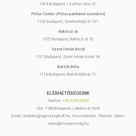
1024 Budapest, Lövőház utca 12.
megjelenítésük, és reklámozásuk során nem engedélyezett a
készítményeknek betegséget megelőző vagy gyógyító hatást
Pólus Center (Pólus patikával szemben)
tulajdonítani.
1152 Budapest, Szentmihályi út 131.
A termék nem helyettesíti a kiegyensúlyozott, vegyes étrendet és az
Rákóczi út
egészséges életmódot! A termék nem gyógyít betegségeket! A termék
1072 Budapest, Rákóczi út 10.
nem az orvosi kezelés helyettesítésére alkalmas! Betegség esetén
használatát beszélje meg kezelőorvosával. Az ajánlott napi
Szent István körút
fogyasztási mennyiséget ne lépje túl! Ne szedje a készítményt, ha az
1137 Budapest, Szent István Körút 18.
összetevők bármelyikére érzékeny vagy allergiás! Kisgyermektől
elzárva tartandó!
Bartók Béla
1114 Budapest, Bartók Béla út 71.
ELÉRHETŐSÉGEINK
Telefon:
+36-1-255-0555
Cím: 1184 Budapest, Lakatos út 36/B
Email: rendeles@egeszsegbolt.hu, Viszonteladói - Partneri - Sales:
sales@bioegeszseg.hu