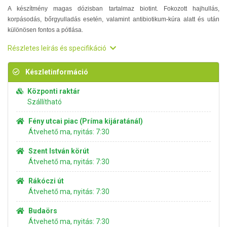
A készítmény magas dózisban tartalmaz biotint. Fokozott hajhullás,
korpásodás, bőrgyulladás esetén, valamint antibiotikum-kúra alatt és után
különösen fontos a pótlása.
Részletes leírás és specifikáció
Készletinformáció
Központi raktár
Szállítható
Fény utcai piac (Príma kijáratánál)
Átvehető ma, nyitás: 7:30
Szent István körút
Átvehető ma, nyitás: 7:30
Rákóczi út
Átvehető ma, nyitás: 7:30
Budaörs
Átvehető ma, nyitás: 7:30