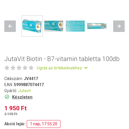
Previous
Next
JutaVit Biotin - B7-vitamin tabletta 100db
Ugrás az értékelésekhez
Cikkszám:
JV4417
EAN:
5999887074417
Gyártó:
Jutavit
Készleten
1 950 Ft
2 195 Ft
Akció lejár:
1 nap, 17:55:19