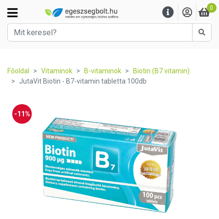
0
Kere
Főoldal
Vitaminok
B-vitaminok
Biotin (B7 vitamin)
JutaVit Biotin - B7-vitamin tabletta 100db
-11%