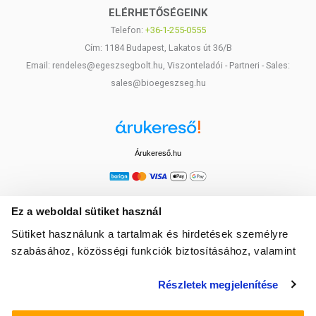
ELÉRHETŐSÉGEINK
Telefon:
+36-1-255-0555
Cím: 1184 Budapest, Lakatos út 36/B
Email: rendeles@egeszsegbolt.hu, Viszonteladói - Partneri - Sales:
sales@bioegeszseg.hu
Árukereső.hu
Ez a weboldal sütiket használ
Sütiket használunk a tartalmak és hirdetések személyre
szabásához, közösségi funkciók biztosításához, valamint
weboldalforgalmunk elemzéséhez. Ezenkívül közösségi
Részletek megjelenítése
média-, hirdető- és elemező partnereinkkel megosztjuk az
Ön weboldalhasználatra vonatkozó adatait, akik