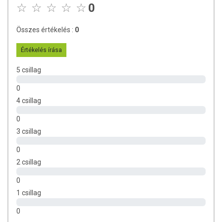
MIKOR AJÁNLOTT A TERMÉK
0
ALKALMAZÁSA?
Összes értékelés :
0
A napi biotin szükséglet fedezésére.
Sérült bélflóra esetén, antibiotikum szedésekor.
Értékelés írása
A bőr, a haj és a körmök egészségének megőrzésére.
Fokozott hajhullás, hajtöredezés esetén.
5 csillag
Száraz, pikkelyes, hámló bőr esetén.
Bőrgyulladás, ekcéma fennálltakor.
0
Testszőrzet kihullásakor.
4 csillag
Magas koleszterinszint esetén.
Étvágytalanság esetén.
0
Fáradékonyság, kimerültség esetén.
3 csillag
Vérszegénység esetén.
Levertség, depresszió esetén.
0
2 csillag
ÖSSZETÉTEL
0
Tömegnövelő anyagok (mikrokristályos cellulóz, kalcium-foszfátok),
1 csillag
fényezőanyag (zsírsavak), D-Biotin (Quali®-B, B7-vitamin),
csomósodást gátló szer (zsírsavak magnéziumsói).
0