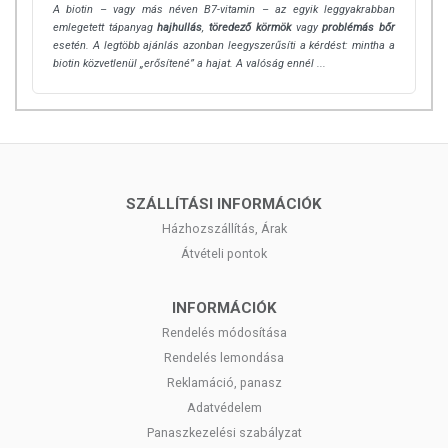
étrendet hivatottak kiegészíteni, koncentrált formában tartalmazva
A biotin – vagy más néven B7-vitamin – az egyik leggyakrabban
emlegetett tápanyag
hajhullás
,
töredező körmök
vagy
problémás bőr
tápanyagokat. Bár kedvező élettani hatásokkal bírhatnak, jelölésük,
esetén. A legtöbb ajánlás azonban leegyszerűsíti a kérdést: mintha a
megjelenítésük és reklámozásuk során nem tulajdonítható nekik
biotin közvetlenül „erősítené” a hajat. A valóság ennél ...
betegség megelőző vagy gyógyító hatás.
Ez a termék nem helyettesíti a kiegyensúlyozott, változatos étrendet és
az egészséges életmódot! Betegségek kezelésére nem alkalmas!
Orvosi kezelés helyettesítésére sem szolgál! Betegség esetén
konzultáljon kezelőorvosával a termék használatáról. Az ajánlott napi
fogyasztási mennyiséget ne lépje túl! Ne szedje a készítményt, ha az
SZÁLLÍTÁSI INFORMÁCIÓK
összetevők bármelyikére érzékeny vagy allergiás! Kisgyermektől
Házhozszállítás, Árak
elzárva tartandó!
Átvételi pontok
INFORMÁCIÓK
Rendelés módosítása
Rendelés lemondása
Reklamáció, panasz
Adatvédelem
Panaszkezelési szabályzat