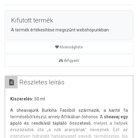
Kifutott termék
A termék értékesítése megszűnt webshopunkban
Kívánságlista
Árfigyelő
Részletes leírás
Kiszerelés:
50 ml
A sheavajunk Burkina Fasóból származik, a karité fa
terméséből készül, amely Afrikában őshonos. A
sheavaj egy
ápoló és rendkívül tápláló összetevő
, melyet a helyiek
évszázadok óta „a nők aranyának” neveznek. Ezt az
intenzíven hidratáló hatóanyagot egyedi, természetes, bio