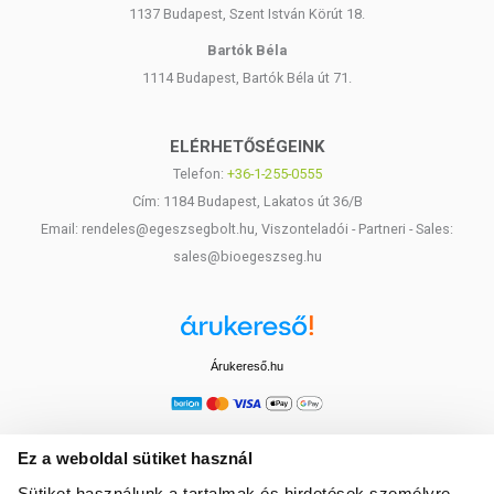
1137 Budapest, Szent István Körút 18.
Bartók Béla
1114 Budapest, Bartók Béla út 71.
ELÉRHETŐSÉGEINK
Telefon:
+36-1-255-0555
Cím: 1184 Budapest, Lakatos út 36/B
Email: rendeles@egeszsegbolt.hu, Viszonteladói - Partneri - Sales:
sales@bioegeszseg.hu
Árukereső.hu
Ez a weboldal sütiket használ
Sütiket használunk a tartalmak és hirdetések személyre