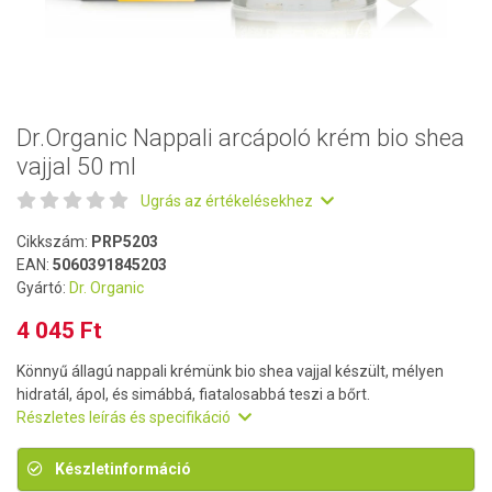
Dr.Organic Nappali arcápoló krém bio shea
vajjal 50 ml
Ugrás az értékelésekhez
Cikkszám:
PRP5203
EAN:
5060391845203
Gyártó:
Dr. Organic
4 045 Ft
Könnyű állagú nappali krémünk bio shea vajjal készült, mélyen
hidratál, ápol, és simábbá, fiatalosabbá teszi a bőrt.
Részletes leírás és specifikáció
Készletinformáció