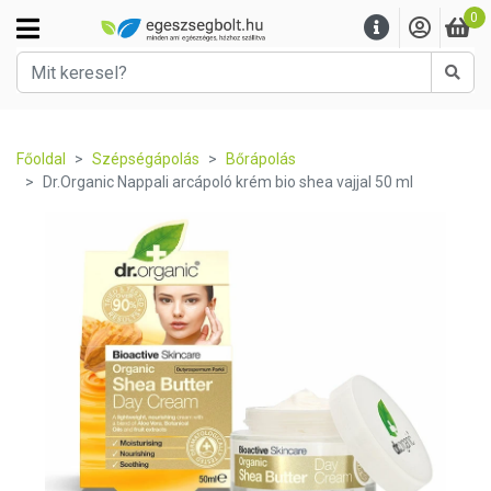
0
Kere
Főoldal
Szépségápolás
Bőrápolás
Dr.Organic Nappali arcápoló krém bio shea vajjal 50 ml