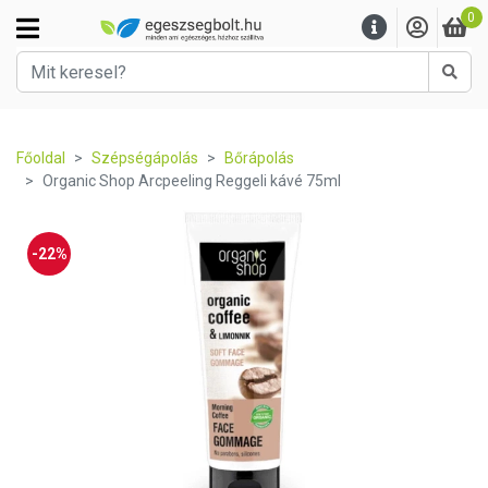
0
Kere
Főoldal
Szépségápolás
Bőrápolás
Organic Shop Arcpeeling Reggeli kávé 75ml
-22%