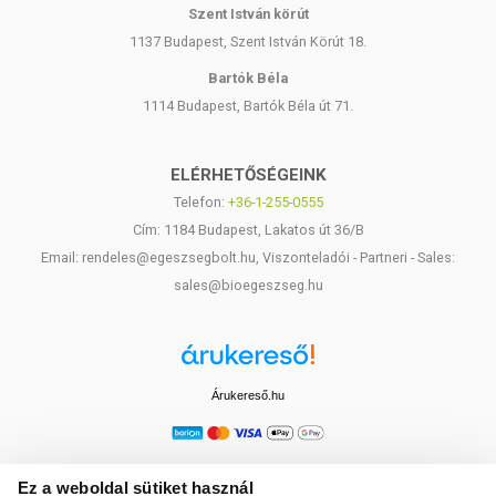
Szent István körút
1137 Budapest, Szent István Körút 18.
Bartók Béla
1114 Budapest, Bartók Béla út 71.
ELÉRHETŐSÉGEINK
Telefon:
+36-1-255-0555
Cím: 1184 Budapest, Lakatos út 36/B
Email: rendeles@egeszsegbolt.hu, Viszonteladói - Partneri - Sales:
sales@bioegeszseg.hu
Árukereső.hu
Ez a weboldal sütiket használ