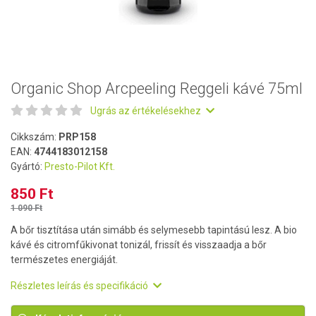
Organic Shop Arcpeeling Reggeli kávé 75ml
Ugrás az értékelésekhez
Cikkszám:
PRP158
EAN:
4744183012158
Gyártó:
Presto-Pilot Kft.
850 Ft
1 090 Ft
A bőr tisztítása után simább és selymesebb tapintású lesz. A bio
kávé és citromfűkivonat tonizál, frissít és visszaadja a bőr
természetes energiáját.
Részletes leírás és specifikáció