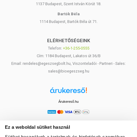
1137 Budapest, Szent István Körút 18.
Bartók Béla
1114 Budapest, Bartók Béla út 71.
ELÉRHETŐSÉGEINK
Telefon:
+36-1-255-0555
Cím: 1184 Budapest, Lakatos út 36/B
Email: rendeles@egeszsegbolt.hu, Viszonteladói - Partneri - Sales:
sales@bioegeszseg.hu
Árukereső.hu
Ez a weboldal sütiket használ
Sütiket használunk a tartalmak és hirdetések személyre