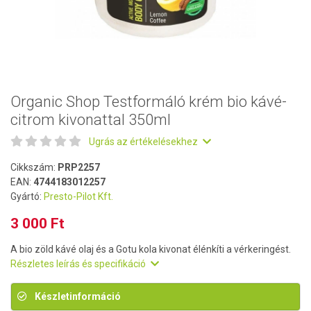
Organic Shop Testformáló krém bio kávé-
citrom kivonattal 350ml
Ugrás az értékelésekhez
Cikkszám:
PRP2257
EAN:
4744183012257
Gyártó:
Presto-Pilot Kft.
3 000 Ft
A bio zöld kávé olaj és a Gotu kola kivonat élénkíti a vérkeringést.
Részletes leírás és specifikáció
Készletinformáció