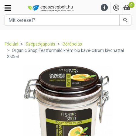
0
Kere
Főoldal
Szépségápolás
Bőrápolás
Organic Shop Testformáló krém bio kávé-citrom kivonattal
350ml