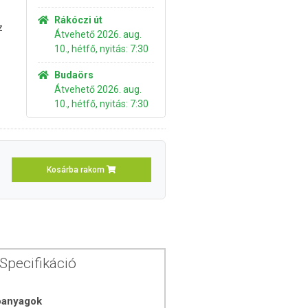
Rákóczi út
z
Átvehető 2026. aug.
10., hétfő, nyitás: 7:30
Budaörs
Átvehető 2026. aug.
10., hétfő, nyitás: 7:30
Kosárba rakom
Specifikáció
óanyagok