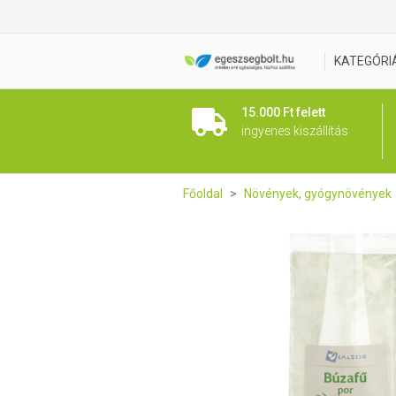
Caleido Búzafű por 125 g
KATEGÓRI
15.000 Ft felett
ingyenes kiszállítás
Főoldal
Növények, gyógynövények