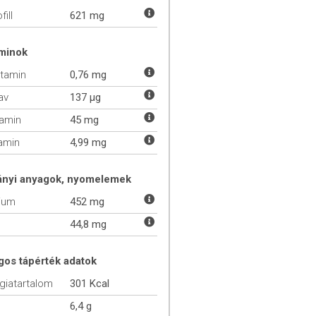
fill
621 mg
aminok
itamin
0,76 mg
av
137 µg
tamin
45 mg
tamin
4,99 mg
ányi anyagok, nyomelemek
ium
452 mg
44,8 mg
gos tápérték adatok
giatartalom
301 Kcal
6,4 g