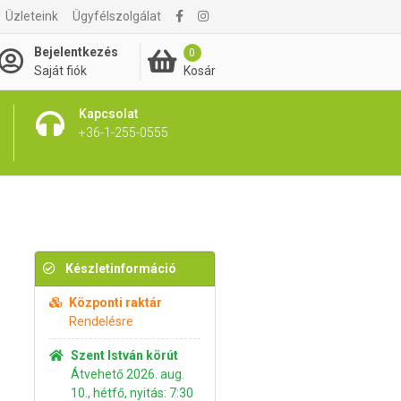
Üzleteink
Ügyfélszolgálat
1 350 Ft
Kosárba rakom
Bejelentkezés
0
Kosár
Saját fiók
Kapcsolat
+36-1-255-0555
Készletinformáció
Központi raktár
Rendelésre
Szent István körút
Átvehető 2026. aug.
10., hétfő, nyitás: 7:30