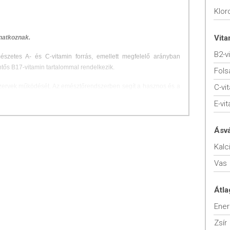
Kloro
Vit
natkoznak.
B2-v
szetes A- és C-vitamin forrás, emellett megfelelő arányban
entős B17-vitamin tartalommal rendelkezik.
Fols
zervek működését. Az emésztőrendszerben segít a hasznos és a
C-vi
k helyreállításában, valamint hozzájárul az egészséges
E-vi
 vért oxigénnel, javítva a sejtek oxigénellátását, ami szerepet
Ásv
Kalc
a nélkülözhetetlen enzimekben, különösen a szuperoxid-
Vas
es antioxidáns enzim, amely lassíthatja a sejtek öregedését.
ákhoz és a méregtelenítéshez. A tavaszi fáradtság ellen ható zöld
Átla
 allergiás tüneteket, mint például a parlagfű allergiát.
Ener
Zsír