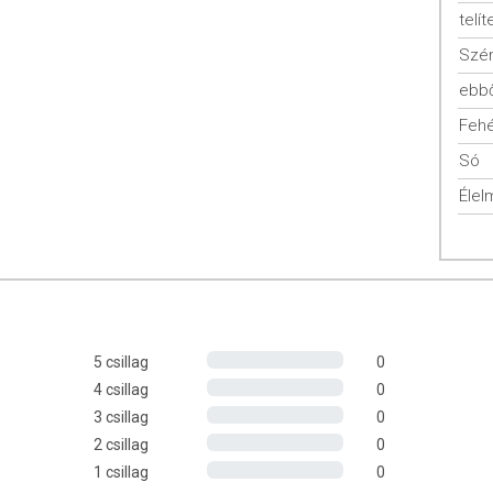
telít
kkal rendelkezik
Szén
áliumtartalommal bír
ebbő
tériumflóra egyensúlyát és a sav-bázis háztartást
Fehé
gárzott, mesterséges ízesítőktől és színezékektől mentes,
Só
MO mentes, hozzáadott cukrot nem tartalmaz, alacsony telített
Élel
talmú, fehérjében gazdag.
LÁSI JAVASLAT
onta zöldséglében vagy vízben elkeverve. Javasoljuk a por
gyógyszeres kezelés esetén konzultáljon orvosával, mielőtt
5 csillag
0
4 csillag
0
3 csillag
0
2 csillag
0
1 csillag
0