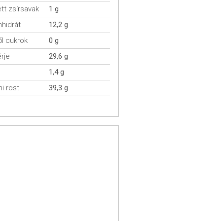
ett zsírsavak
1 g
hidrát
12,2 g
l cukrok
0 g
rje
29,6 g
1,4 g
mi rost
39,3 g