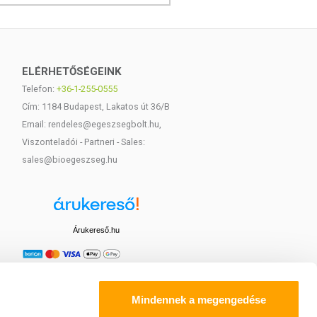
ELÉRHETŐSÉGEINK
Telefon:
+36-1-255-0555
Cím: 1184 Budapest, Lakatos út 36/B
Email: rendeles@egeszsegbolt.hu,
Viszonteladói - Partneri - Sales:
sales@bioegeszseg.hu
Árukereső.hu
Mindennek a megengedése