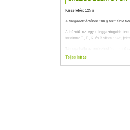
Kiszerelés:
125 g
A megadott értékek 100 g termékre vo
A búzafű az egyik leggazdagabb termé
tartalmaz E-, F-, K- és B-vitaminokat, jel
Támogathatja az emésztést és a belső s
kórokozó baktériumok egyensúlyána
Teljes leírás
immunrendszer fenntartásához.
Magas klorofill-tartalma révén dúsítja a
játszhat a gyulladások csökkentésében.
A búzafű gazdag a szervezet számár
diszmutázban (SOD). Az SOD egy különleg
A búzafű nélkülözhetetlen a lúgosító kúr
erőforrás, fogyasztása enyhítheti bizonyos
Antioxidáns hatású
Vitaminforrás