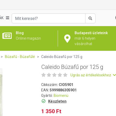
ÁK
Keresés
Blog
Budapesti üzleteink
Online magazin
már 6 helyen
vásárolhat
Búzafű - Búzafűlé
Caleido Búzafű por 125 g
Caleido Búzafű por 125 g
Ugrás az értékelésekhez
Cikkszám:
CIO5901
EAN:
5999886305901
Gyártó:
Biomenü
Készleten
1 350 Ft