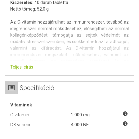
Kiszerelés:
40 darab tabletta
Nettó tömeg: 52,0 g
Az C-vitamin hozzájárulhat az immunrendszer, továbbá az
idegrendszer normál működéséhez, elősegítheti az normál
kollagénképződést, támogatja az sejtek védelmét az
oxidatív stresszel szemben, és csökkentheti az fáradtságot,
valamint az kifáradást. Az D-vitamin hozzájárul az
immunrendszer megszokott működéséhez, valamint az
normál fogazat, az egészséges csontozat és az
Teljes leírás
izomfunkciók megőrzéséhez.
Hatóanyagok az napi adagban (1 tabletta):
Specifikáció
C-vitamin: 1000 mg (NRV 1250%-a), D-vitamin: 100 μg (NRV
2000 %-a).
NRV = felnőttek számára javasolt napi beviteli
Vitaminok
referenciaérték.
C-vitamin
1 000 mg
Összetevők:
aszkorbinsav, maltodextrin,
D3-vitamin
4 000 NE
kukoricakeményítő, D-vitamin-készítmény [keményítő-
nátrium-oktenil-szukcinát (28,4 mg), cukor (5,8 mg),