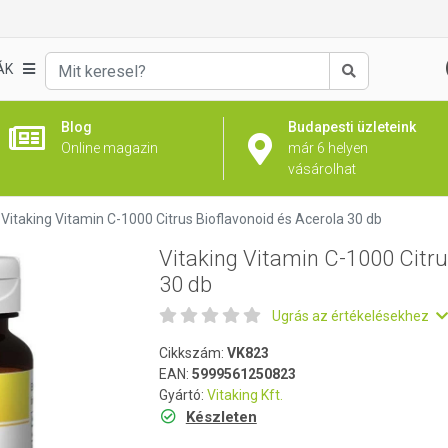
us Bioflavonoid és Acerola 30 db
ÁK
Keresés
Blog
Budapesti üzleteink
Online magazin
már 6 helyen
vásárolhat
Vitaking Vitamin C-1000 Citrus Bioflavonoid és Acerola 30 db
Vitaking Vitamin C-1000 Citru
30 db
Ugrás az értékelésekhez
Cikkszám:
VK823
EAN:
5999561250823
Gyártó:
Vitaking Kft.
Készleten