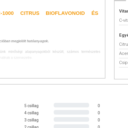
Vit
C-1000 CITRUS BIOFLAVONOID ÉS
C-vi
Egy
ációban megjelölt hatóanyagok.
künk minőségi alapanyagokból készült, számos természetes
hatnak a szervezetre.
Csi
oidokban, valamint acerolában és csipkebogyóban.
ehet számos egészségügyi probléma kezelésében.
Kiemelkedő
megfelelő működésének fenntartásában és az egészség
 különösen fontos a megfelelő mennyiségű C-vitamin bevitel.
né pótolni a C-vitamint, ez a készítmény ideális választás. Az
etta 50mg citrus bioflavonoidot, 50mg acerolát (barbadoszi
5 csillag
0
talmaz.
4 csillag
0
en a C-vitamin ebben a formában hatékonyabban szívódik fel a
3 csillag
0
2 csillag
0