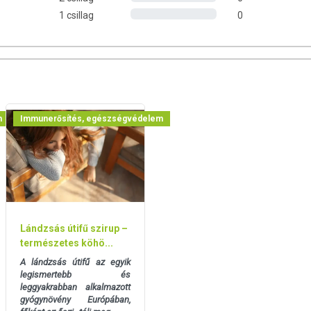
1 csillag
0
ULHAT:
éséhez, különösen intenzív testmozgás alatt vagy után.
ere-folyamatokhoz.
éséhez.
enntartásához.
ködéséhez.
m
Immunerősítés, egészségvédelem
tressz ellen – antioxidáns hatása révén.
kkentéséhez.
 regenerálásához.
oz.
mi hozzájárul:
űködésének fenntartásához.
z.
működésének fenntartásához.
Lándzsás útifű szirup –
artásához.
természetes köhö...
ödésének fenntartásához.
A lándzsás útifű az egyik
artásához.
legismertebb és
leggyakrabban alkalmazott
gyógynövény Európában,