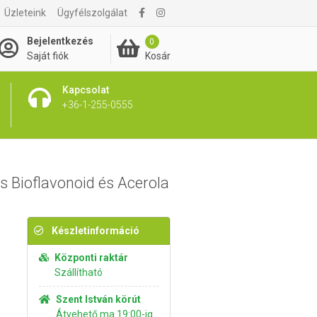
Üzleteink
Ügyfélszolgálat
1 050 Ft
Kosárba rakom
Bejelentkezés
0
Kosár
Saját fiók
Kapcsolat
+36-1-255-0555
s Bioflavonoid és Acerola
Készletinformáció
Központi raktár
Szállítható
Szent István körút
Átvehető ma 19:00-ig