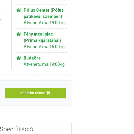
Pólus Center (Pólus
us
patikával szemben)
al
Átvehető ma 19:00-ig
Fény utcai piac
(Príma kijáratánál)
Átvehető ma 16:00-ig
Budaörs
Átvehető ma 19:00-ig
Kosárba rakom
Specifikáció