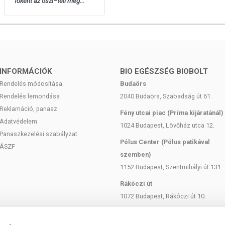
főként az őszi–téli meg...
ő: mikrokristályos cellulóz, citrus bioflavonoid, acerola,
somósodást gátló anyag: (szilícium-dioxid, magnézium-sztearát),
etil-cellulóz.
INFORMÁCIÓK
BIO EGÉSZSÉG BIOBOLT
Rendelés módosítása
Budaörs
Rendelés lemondása
2040 Budaörs, Szabadság út 61.
Reklamáció, panasz
Fény utcai piac (Príma kijáratánál)
 A TERMÉKRŐL
Adatvédelem
1024 Budapest, Lövőház utca 12.
Panaszkezelési szabályzat
Pólus Center (Pólus patikával
ÁSZF
szemben)
1152 Budapest, Szentmihályi út 131.
 elől elzárva tartandó.
Rákóczi út
1072 Budapest, Rákóczi út 10.
Szent István körút
san frissítjük, törekszünk arra, hogy naprakészek legyenek.