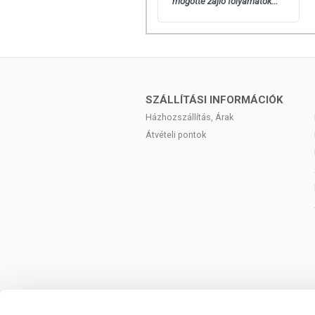
mögötte zajló folyamatok...
Összetevők:
aszkorbinsav, tömegnövel
emulgeálószer: karboxi-metil-cellulóz, c
csipkebogyó, stabilizátor: hidroxi-propil-m
Hatóanyagok 1 tablettában:
C-vitamin 1000 mg *1250%
SZÁLLÍTÁSI INFORMÁCIÓK
Citrus bioflavonoid: 50 mg **%
Házhozszállítás, Árak
Acerola: 50 mg **%
Átvételi pontok
Csipkebogyó: 10 mg **%
TOVÁBBI TUDNIVALÓK
OÉTI bejegyzési szám:
10425/2012
Napi ajánlott mennyiség
: 1 tabletta
Tárolás:
Száraz, hűvös helyen, gyermekek
Forgalmazó
: Vitaking Kft.
Az oldalunkon lévő adatokat folyamato