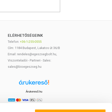
ELÉRHETŐSÉGEINK
Telefon:
+36-1-255-0555
Cím: 1184 Budapest, Lakatos út 36/B
Email: rendeles@egeszsegbolt.hu,
Viszonteladói - Partneri - Sales:
sales@bioegeszseg.hu
Árukereső.hu