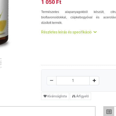
1 050 Ft
Természetes alapanyagokból készült, citr
bioflavonoidokkal, csipkebogyóval és aceroláv
dúsított termék.
Részletes leírás és specifikáció
Kívánságlista
Árfigyelő