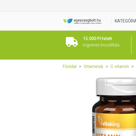
Vitaking Vitamin C-1000 Citr
KATEGÓRI
15.000 Ft felett
ingyenes kiszállítás
Főoldal
Vitaminok
C-vitamin