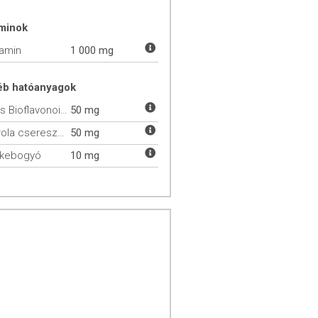
aminok
tamin
1 000 mg
éb hatóanyagok
Citrus Bioflavonoidok
50 mg
Acerola cseresznye
50 mg
pkebogyó
10 mg