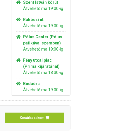
Szent István körút
a
Átvehető ma 19:00-ig
Rákóczi út
Átvehető ma 19:00-ig
Pólus Center (Pólus
patikával szemben)
Átvehető ma 19:00-ig
Fény utcai piac
(Príma kijáratánál)
Átvehető ma 18:30-ig
Budaörs
Átvehető ma 19:00-ig
Kosárba rakom