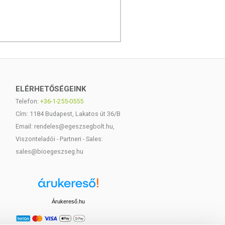
ELÉRHETŐSÉGEINK
Telefon:
+36-1-255-0555
Cím: 1184 Budapest, Lakatos út 36/B
Email: rendeles@egeszsegbolt.hu,
Viszonteladói - Partneri - Sales:
sales@bioegeszseg.hu
Árukereső.hu