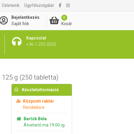
Üzleteink
Ügyfélszolgálat
3 695 Ft
Kosárba rakom
Bejelentkezés
0
Kosár
Saját fiók
Kapcsolat
+36-1-255-0555
 125 g (250 tabletta)
Készletinformáció
Központi raktár
Rendelésre
Bartók Béla
Átvehető ma 19:00-ig