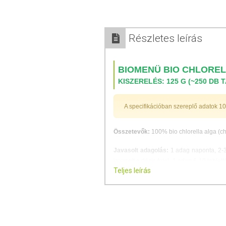
Részletes leírás
BIOMENÜ BIO CHLOREL
KISZERELÉS:
125 G (~250 DB 
A specifikációban szereplő adatok 1
Összetevők:
100% bio chlorella alga (chl
Javasolt adagolás:
1 adag naponta, 2-3 
javasolt a dózis fele). 1 adag 6-10 table
Teljes leírás
Figyelmeztetés:
Nem javasolt béta-kar
dolgozó személyeknek.
TOVÁBBI INFORMÁCIÓ