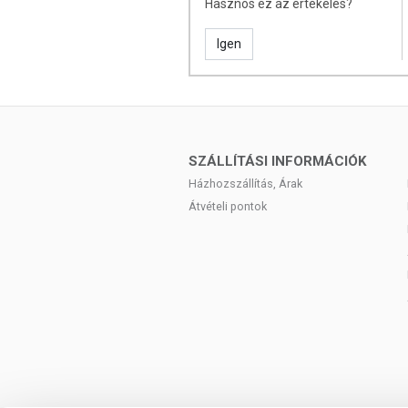
Hasznos ez az értékelés?
a készítményt, ha az összetevők bármelyi
Igen
SZÁLLÍTÁSI INFORMÁCIÓK
Házhozszállítás, Árak
Átvételi pontok