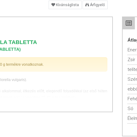
Kívánságlista
Árfigyelő
Átla
LA TABLETTA
TABLETTA)
Ener
Zsír
00 g termékre vonatkoznak.
telít
Szén
orella vulgaris).
ebbő
alkalommal, étkezés előtt, elegendő folyadékkal (az első héten
ttát jelent, egy csomagban 25-41 adag található.
Fehé
Só
otin szupplementációt alkalmazni dohányzóknak és azbeszttel
Élel
K