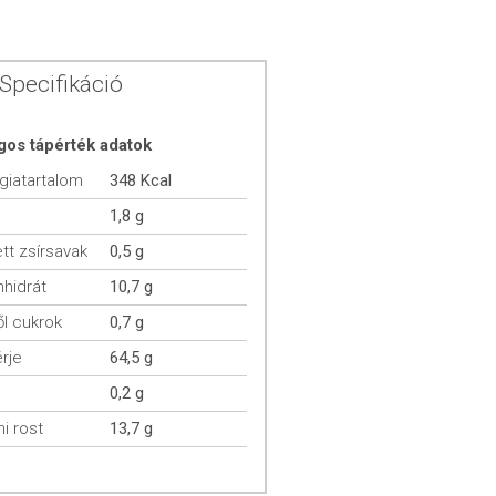
Specifikáció
gos tápérték adatok
giatartalom
348 Kcal
1,8 g
ett zsírsavak
0,5 g
hidrát
10,7 g
l cukrok
0,7 g
rje
64,5 g
0,2 g
mi rost
13,7 g