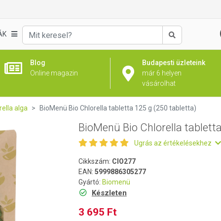
a 125 g (250 tabletta)
ÁK
Keresés
Blog
Budapesti üzleteink
Online magazin
már 6 helyen
vásárolhat
rella alga
BioMenü Bio Chlorella tabletta 125 g (250 tabletta)
BioMenü Bio Chlorella tabletta
Ugrás az értékelésekhez
Cikkszám:
CIO277
EAN:
5999886305277
Gyártó:
Biomenü
Készleten
3 695 Ft