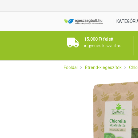
BioMenü Bio Chlorella tablett
KATEGÓRI
15.000 Ft felett
ingyenes kiszállítás
Főoldal
Étrend-kiegészítők
Chlo