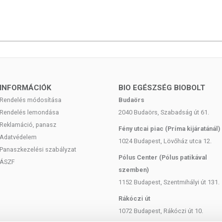
kére érzékeny vagy allergiás! Kisgyermekektől elzárva tartandó!
INFORMÁCIÓK
BIO EGÉSZSÉG BIOBOLT
Rendelés módosítása
Budaörs
Rendelés lemondása
2040 Budaörs, Szabadság út 61.
Reklamáció, panasz
Fény utcai piac (Príma kijáratánál)
Adatvédelem
1024 Budapest, Lövőház utca 12.
Panaszkezelési szabályzat
Pólus Center (Pólus patikával
ÁSZF
szemben)
1152 Budapest, Szentmihályi út 131.
Rákóczi út
1072 Budapest, Rákóczi út 10.