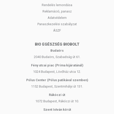
allergiás! Kisgyermektől elzárva tartandó!
Rendelés lemondása
Reklamáció, panasz
Adatvédelem
Panaszkezelési szabályzat
ÁSZF
BIO EGÉSZSÉG BIOBOLT
Budaörs
2040 Budaörs, Szabadság út 61.
Fény utcai piac (Príma kijáratánál)
1024 Budapest, Lövőház utca 12.
Pólus Center (Pólus patikával szemben)
1152 Budapest, Szentmihályi út 131.
Rákóczi út
1072 Budapest, Rákóczi út 10.
Szent István körút