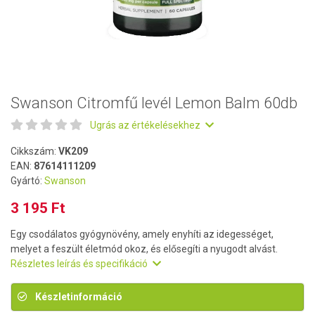
Swanson Citromfű levél Lemon Balm 60db
Ugrás az értékelésekhez
Cikkszám:
VK209
EAN:
87614111209
Gyártó:
Swanson
3 195 Ft
Egy csodálatos gyógynövény, amely enyhíti az idegességet,
melyet a feszült életmód okoz, és elősegíti a nyugodt alvást.
Részletes leírás és specifikáció
Készletinformáció