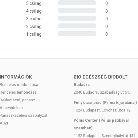
ékony szabadgyökök hatását. Más zsírban oldódó vitaminokkal
5 csillag
0
tből, ezért rendszeres pótlása szükséges, kerülendő azonban
4 csillag
0
3 csillag
0
2 csillag
0
1 csillag
0
trienolok, tisztított víz, etil-alkohol, szezámmag kivonat, organikus
umpányi adagra (=1 adag) vonatkoznak.
 TERMÉKRŐL
INFORMÁCIÓK
BIO EGÉSZSÉG BIOBOLT
n.
Rendelés módosítása
Budaörs
Rendelés lemondása
2040 Budaörs, Szabadság út 61.
 fejlesztett és gyártott termék
Reklamáció, panasz
Fény utcai piac (Príma kijáratánál)
 európai uniós szabályozás szerint élelmiszereknek minősülnek,
Adatvédelem
1024 Budapest, Lövőház utca 12.
sét szolgálják, és koncentrált formában tartalmaznak
Panaszkezelési szabályzat
 kedvező élettani hatással rendelkezhetnek, amely egyénenként
Pólus Center (Pólus patikával
ÁSZF
, és reklámozásuk során nem engedélyezett a készítményeknek
szemben)
 tulajdonítani.
1152 Budapest, Szentmihályi út 131.