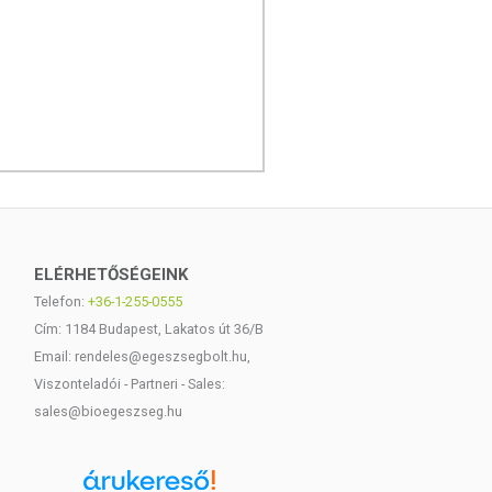
ELÉRHETŐSÉGEINK
Telefon:
+36-1-255-0555
Cím: 1184 Budapest, Lakatos út 36/B
Email: rendeles@egeszsegbolt.hu,
Viszonteladói - Partneri - Sales:
sales@bioegeszseg.hu