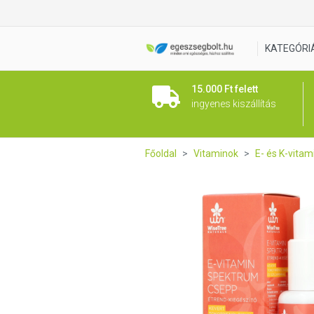
WTN E-vitamin spektrum cse
KATEGÓRI
15.000 Ft felett
ingyenes kiszállítás
Főoldal
Vitaminok
E- és K-vitam