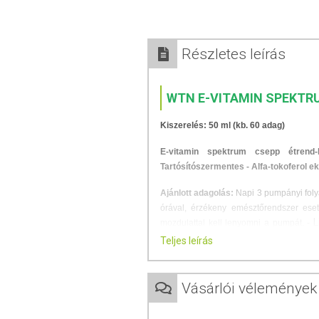
Részletes leírás
WTN E-VITAMIN SPEKTR
Kiszerelés: 50 ml (kb. 60 adag)
E-vitamin spektrum csepp étrend-k
Tartósítószermentes - Alfa-tokoferol e
Ajánlott adagolás:
Napi 3 pumpányi folya
órával, érzékeny emésztőrendszer ese
L
mozdulattal kell lenyomni a pumpát. -
előtt felrázandó!
Teljes leírás
Az E-vitaminok csoportja nyolc kül
tokoferolt nevezi gyakran a köznyelv E-v
Vásárlói vélemények
egyes sejtek sejthártyáját is védi
, így 
öregedési folyamatok gátlásához
. 