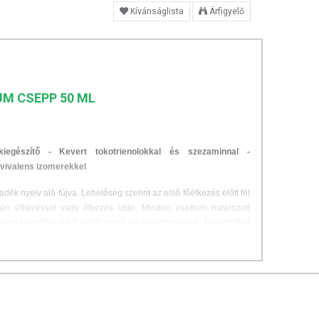
Kívánságlista
Árfigyelő
UM CSEPP 50 ML
iegészítő - Kevert tokotrienolokkal és szezaminnal -
kvivalens izomerekkel
dék nyelv alá fújva. Lehetőség szerint az első főétkezés előtt fél
tén étkezéssel vagy étkezés után. Minden esetben határozott
iposzómába zárt szilibinnel és szilimarinnal. Használat
önböző vegyületet foglal magába, ezek közül az ún. alfa-
itaminnak. Az alfa-tokoferol
zsíroldékony tulajdonsága
miatt
az
védőfaktorként járul hozzá az
antioxidációs folyamatokhoz
és az
A
szépség vitaminjának
is nevezik
bőrápoló
hatása
miatt