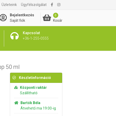
Üzleteink
Ügyfélszolgálat
6 670 Ft
Kosárba rakom
Bejelentkezés
0
Kosár
Saját fiók
Kapcsolat
+36-1-255-0555
pp 50 ml
Készletinformáció
Központi raktár
Szállítható
Bartók Béla
Átvehető ma 19:00-ig