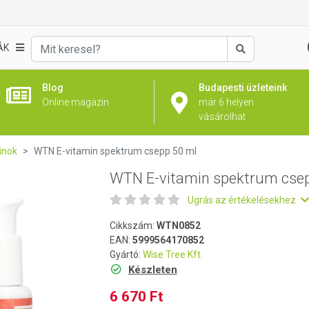
pp 50 ml
ÁK
Keresés
Blog
Budapesti üzleteink
Online magazin
már 6 helyen
vásárolhat
inok
WTN E-vitamin spektrum csepp 50 ml
WTN E-vitamin spektrum cse
Ugrás az értékelésekhez
Cikkszám:
WTN0852
EAN:
5999564170852
Gyártó:
Wise Tree Kft.
Készleten
6 670 Ft