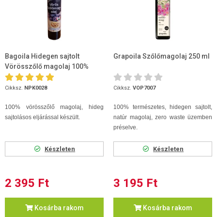
Bagoila Hidegen sajtolt
Grapoila Szőlőmagolaj 250 ml
Vörösszőlő magolaj 100%
250ml
Cikksz.
NPK0028
Cikksz.
VOP7007
100% vörösszőlő magolaj, hideg
100% természetes, hidegen sajtolt,
sajtolásos eljárással készült.
natúr magolaj, zero waste üzemben
préselve.
Készleten
Készleten
2 395 Ft
3 195 Ft
Kosárba rakom
Kosárba rakom