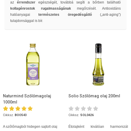
az
érrendszer
egészségét, továbbá segíti a bőrben található
kollagénrostok rugalmasságának
megőrzését. Antioxidáns
hatóanyagai
természetes öregedésgátló
(„anti-aging”)
tulajdonsággal is bír.
Naturmind Szőlőmagolaj
Solio Szőlőmag olaj 200ml
1000ml
Cikksz.
BOO543
Cikksz.
SOL0426
A szőlőmagból hidegen sajtolt olaj
Étolajként kiválóan harmonizál