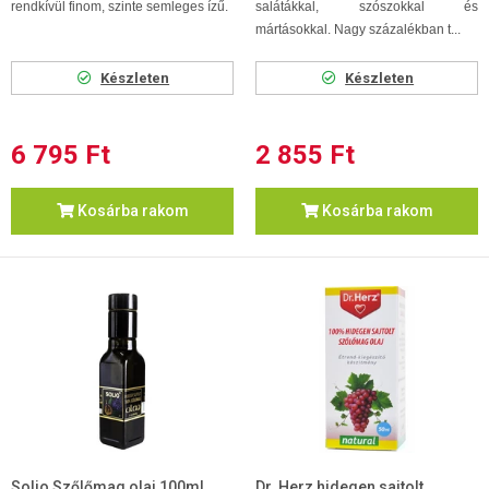
rendkívül finom, szinte semleges ízű.
salátákkal, szószokkal és
mártásokkal. Nagy százalékban t...
Készleten
Készleten
6 795 Ft
2 855 Ft
Kosárba rakom
Kosárba rakom
Solio Szőlőmag olaj 100ml
Dr. Herz hidegen sajtolt