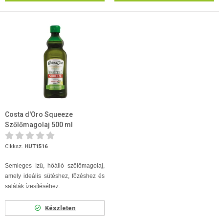
Costa d'Oro Squeeze
Szőlőmagolaj 500 ml
Cikksz.
HUT1516
Semleges ízű, hőálló szőlőmagolaj,
amely ideális sütéshez, főzéshez és
saláták ízesítéséhez.
Készleten