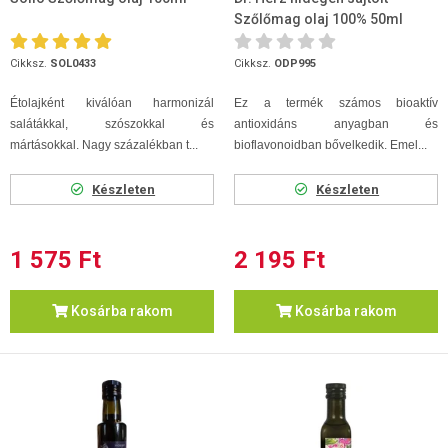
Szőlőmag olaj 100% 50ml
Cikksz.
SOL0433
Cikksz.
ODP995
Étolajként kiválóan harmonizál
Ez a termék számos bioaktív
salátákkal, szószokkal és
antioxidáns anyagban és
mártásokkal. Nagy százalékban t...
bioflavonoidban bővelkedik. Emel...
Készleten
Készleten
1 575 Ft
2 195 Ft
Kosárba rakom
Kosárba rakom