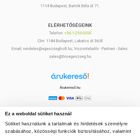
1114 Budapest, Bartók Béla út 71.
ELÉRHETŐSÉGEINK
Telefon:
+36-1-255-0555
Cím: 1184 Budapest, Lakatos út 36/B
Email: rendeles@egeszsegbolt.hu, Viszonteladói - Partneri - Sales:
sales@bioegeszseg.hu
Árukereső.hu
Ez a weboldal sütiket használ
Sütiket használunk a tartalmak és hirdetések személyre
szabásához, közösségi funkciók biztosításához, valamint
weboldalforgalmunk elemzéséhez. Ezenkívül közösségi