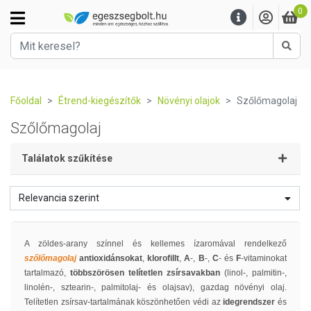
0
Kere
Főoldal
Étrend-kiegészítők
Növényi olajok
Szőlőmagolaj
Szőlőmagolaj
Találatok szűkítése
Relevancia szerint
A zöldes-arany színnel és kellemes ízaromával rendelkező
szőlőmagolaj
antioxidánsokat
,
klorofillt
,
A
-,
B
-,
C
- és
F
-vitaminokat
tartalmazó,
többszörösen telítetlen zsírsavakban
(linol-, palmitin-,
linolén-, sztearin-, palmitolaj- és olajsav), gazdag növényi olaj.
Telítetlen zsírsav-tartalmának köszönhetően védi az
idegrendszer
és