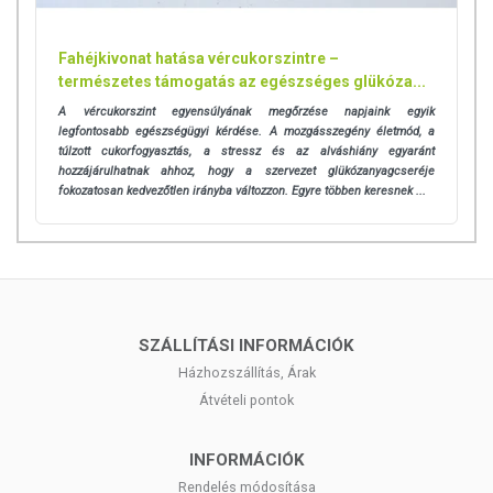
egyénenként eltérő lehet, jelölésük, megjelenítésük, és
reklámozásuk során nem engedélyezett a készítményeknek
betegséget megelőző vagy gyógyító hatást tulajdonítani.
Fahéjkivonat hatása vércukorszintre –
természetes támogatás az egészséges glükóza...
A termék nem helyettesíti a kiegyensúlyozott, vegyes étrendet és
A vércukorszint egyensúlyának megőrzése napjaink egyik
az egészséges életmódot! A termék nem gyógyít betegségeket!
legfontosabb egészségügyi kérdése. A mozgásszegény életmód, a
A termék nem az orvosi kezelés helyettesítésére alkalmas!
túlzott cukorfogyasztás, a stressz és az alváshiány egyaránt
Betegség esetén használatát beszélje meg kezelőorvosával. Az
hozzájárulhatnak ahhoz, hogy a szervezet glükózanyagcseréje
ajánlott napi fogyasztási mennyiséget ne lépje túl! Ne szedje a
fokozatosan kedvezőtlen irányba változzon. Egyre többen keresnek ...
készítményt, ha az összetevők bármelyikére érzékeny vagy
allergiás! Kisgyermektől elzárva tartandó!
SZÁLLÍTÁSI INFORMÁCIÓK
Házhozszállítás, Árak
Átvételi pontok
INFORMÁCIÓK
Rendelés módosítása