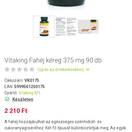
Vitaking Fahéj kéreg 375 mg 90 db
Ugrás az értékelésekhez
Cikkszám:
VK0175
EAN:
5999561250175
Gyártó:
Vitaking Kft.
Készleten
2 210 Ft
A fahéj hozzájárulhat az egészséges szénhidrát- és
cukoranyagcseréhez. Két fő típusát különböztetjük meg. Az egyik