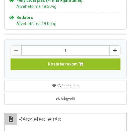
Fény utcai piac (Príma kijáratánál)
Átvehető ma 18:30-ig
Budaörs
Átvehető ma 19:00-ig
Kosárba rakom
Kívánságlista
Árfigyelő
Részletes leírás