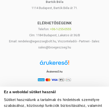
Bartók Béla
Tárolás:
Hűvös, száraz helyen tárold.
1114 Budapest, Bartók Béla út 71.
Forgalmazó:
BioTech USA Kft., 1033 Budapest, Huszti út
60., Magyarország.
ELÉRHETŐSÉGEINK
Telefon:
+36-1-255-0555
Származási hely:
EU.
Cím: 1184 Budapest, Lakatos út 36/B
Email: rendeles@egeszsegbolt.hu, Viszonteladói - Partneri - Sales:
sales@bioegeszseg.hu
Árukereső.hu
Ez a weboldal sütiket használ
Sütiket használunk a tartalmak és hirdetések személyre
szabásához, közösségi funkciók biztosításához, valamint