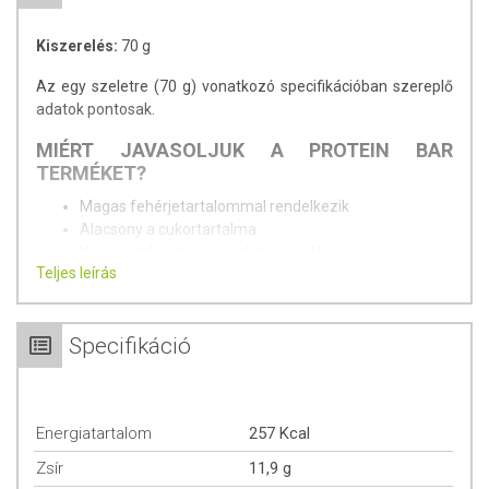
Kiszerelés:
70 g
Az egy szeletre (70 g) vonatkozó specifikációban szereplő
adatok pontosak.
MIÉRT JAVASOLJUK A PROTEIN BAR
TERMÉKET?
Magas fehérjetartalommal rendelkezik
Alacsony a cukortartalma
Nem tartalmaz hozzáadott cukrot*
Teljes leírás
Élelmi rostban gazdag
Gluténmentes termék
* Természetesen előforduló cukrokat tartalmaz.
Specifikáció
KINEK AJÁNLJUK A PROTEIN BAR
TERMÉKET?
Energiatartalom
257 Kcal
A 21 gramm fehérje és alacsony cukortartalom miatt kiváló
választás azok számára, akik rendszeresen sportolnak és
Zsír
11,9 g
fontos számukra a fitt testalkat, de emellett remek