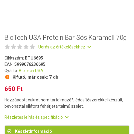
BioTech USA Protein Bar Sós Karamell 70g
Ugrás az értékelésekhez
Cikkszám:
BTU6695
EAN:
5999076236695
Gyártó:
BioTech USA
Kifutó, már csak:
7 db
650 Ft
Hozzáadott cukrot nem tartalmazó*, édesítőszerekkel készült,
bevonattal ellátott fehérjetartalmú szelet.
Részletes leírás és specifikáció
Készletinformáció