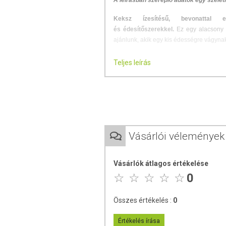
A leírásban szereplő adatok egy szelet
Keksz ízesítésű, bevonattal el
és édesítőszerekkel.
Ez egy alacsony 
ajánlunk, akik egy kis édességre vágynak
Milyen előnyei vannak a BioTech USA P
Teljes leírás
26% fehérjetartalommal rendelk
Gazdag élelmi rostokban és fehér
Alacsony cukortartalmú.
Nem tartalmaz glutént*, aszpartá
Egy Black Biscuit szelet (50 g) tápért
Vásárlói vélemények
Energia – 188 kcal
Fehérje – 13 g
Vásárlók átlagos értékelése
Zsír – 8,6 g
0
Szénhidrát – 18 g
Rost – 3,6 g
Összes értékelés :
0
*Gluténmentes az Európai Unió szabály
Értékelés írása