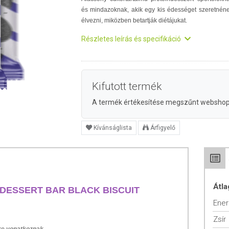
és mindazoknak, akik egy kis édességet szeretnén
élvezni, miközben betartják diétájukat.
Részletes leírás és specifikáció
Kifutott termék
A termék értékesítése megszűnt websho
Kívánságlista
Árfigyelő
Átla
 DESSERT BAR BLACK BISCUIT
Ener
Zsír