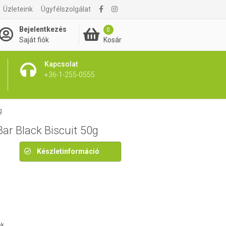
Üzleteink
Ügyfélszolgálat
590 Ft
Bejelentkezés
0
Kosár
Saját fiók
Kapcsolat
+36-1-255-0555
g
ar Black Biscuit 50g
Készletinformáció
ak