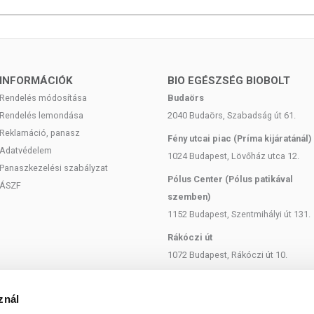
ssert Bar Black Biscuit
ízvilága elnyerte tetszésed, próbáld ki
uszos Coconut Dream fehérjeszeleteket is!
glicerin), bevonat [édesítőszer (maltitok), teljesen hidrogénezett
INFORMÁCIÓK
BIO EGÉSZSÉG BIOBOLT
egény kakaópor, emulgeálószer (lecitinek)], keksz darabok 10%
Rendelés módosítása
Budaörs
omított kókuszolaj, zsírszegény kakaópor, glükózszirup, étkezési só,
Rendelés lemondása
2040 Budaörs, Szabadság út 61.
elő szerek (ammónium-hidrogén-karbonát, nátrium-hidrogén-
centrátum, tejfehérje koncentrátum, frukto-oligoszacharidok,
Reklamáció, panasz
Fény utcai piac (Príma kijáratánál)
mított kókuszolaj, tejsavófehérje izolátum [tejsavófehérje izolátum,
Adatvédelem
1024 Budapest, Lövőház utca 12.
víz, mandulaliszt, emulgeálószer: lecitinek (szója), aromák,
Panaszkezelési szabályzat
(kálium-szorbát), stabilizátor (kálium-klorid), antioxidáns (alfa-
Pólus Center (Pólus patikával
ÁSZF
szemben)
1152 Budapest, Szentmihályi út 131.
ót, rákféléket, halat, puhatestűeket, kén-dioxidot és dióféléket
Rákóczi út
1072 Budapest, Rákóczi út 10.
ben:
Szent István körút
1137 Budapest, Szent István Körút
znál
: 13 g
18.