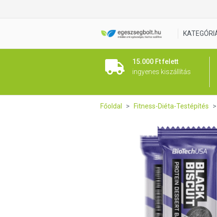
BioTech USA Protein Dessert 
KATEGÓRI
15.000 Ft felett
ingyenes kiszállítás
Főoldal
Fitness-Diéta-Testépítés