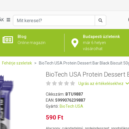
Bar Black Biscuit 50g
ÁK
Keresés
Blog
Budapesti üzleteink
Online magazin
már 6 helyen
vásárolhat
Fehérje szeletek
BioTech USA Protein Dessert Bar Black Biscuit 50
BioTech USA Protein Dessert B
Ugrás az értékelésekhez
Cikkszám:
BTU9887
EAN:
5999076239887
Gyártó:
BioTech USA
590 Ft
Alacsony cukortartalmú proteindesszert sportolókn