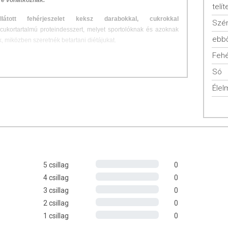
re vonatkoznak.
telít
látott fehérjeszelet keksz darabokkal, cukrokkal
Szén
cukortartalmú proteindesszert, melyet sportolóknak és azoknak
ebbő
, miközben szeretnék betartani diétájukat.
Fehé
rotein Dessert Bar black biscuit fehérjeszeletnek?
Só
ezik.
Élel
jékben.
mot és pálmaolajat.
éke a következő:
5 csillag
0
4 csillag
0
3 csillag
0
2 csillag
0
ozásának megfelelően.
1 csillag
0