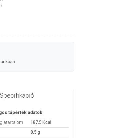
ek
punkban
Specifikáció
gos tápérték adatok
giatartalom
187,5 Kcal
8,5 g