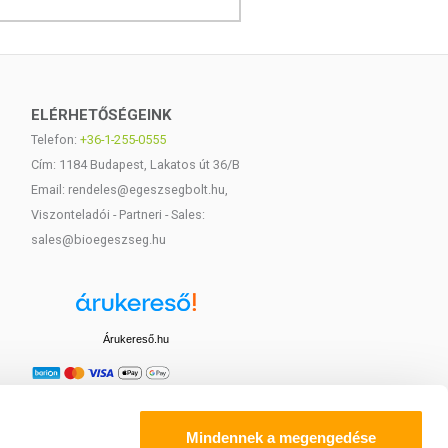
ELÉRHETŐSÉGEINK
Telefon:
+36-1-255-0555
Cím: 1184 Budapest, Lakatos út 36/B
Email: rendeles@egeszsegbolt.hu,
Viszonteladói - Partneri - Sales:
sales@bioegeszseg.hu
Árukereső.hu
Mindennek a megengedése