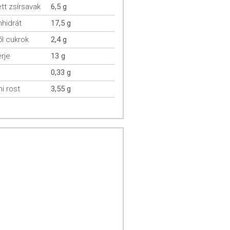
ett zsírsavak
6,5 g
hidrát
17,5 g
l cukrok
2,4 g
rje
13 g
0,33 g
mi rost
3,55 g