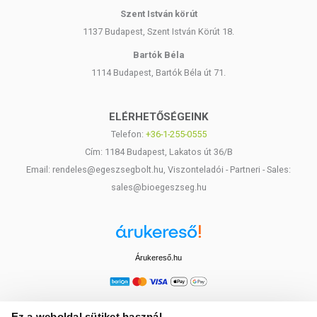
Szent István körút
1137 Budapest, Szent István Körút 18.
Bartók Béla
1114 Budapest, Bartók Béla út 71.
ELÉRHETŐSÉGEINK
Telefon:
+36-1-255-0555
Cím: 1184 Budapest, Lakatos út 36/B
Email: rendeles@egeszsegbolt.hu, Viszonteladói - Partneri - Sales:
sales@bioegeszseg.hu
Árukereső.hu
Ez a weboldal sütiket használ