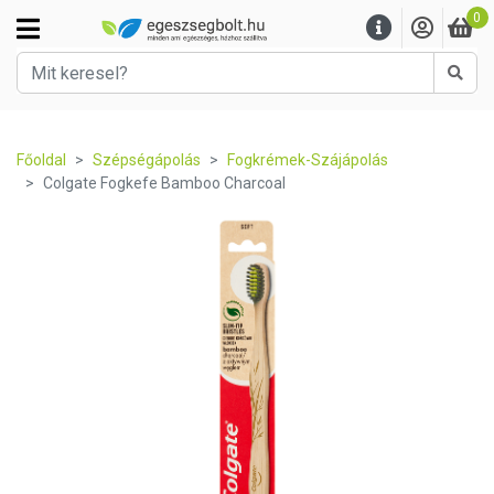
0
Kere
Főoldal
Szépségápolás
Fogkrémek-Szájápolás
Colgate Fogkefe Bamboo Charcoal