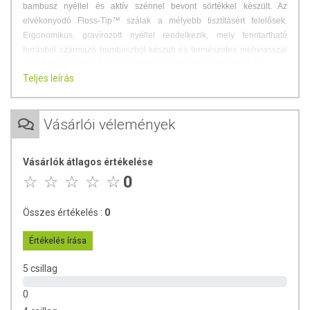
bambusz nyéllel és aktív szénnel bevont sörtékkel készült. Az
elvékonyodó Floss-Tip™ szálak a mélyebb tisztításért felelősek.
Ergonomikus, gravírozott nyéllel rendelkezik, mely fenntartható
forrásból származó bambuszból készült és természetes méhviasszal
kezelt. Újrahasznosítható kartonpapír csomagolásban érhető el.
Teljes leírás
Forgalmazza:
Colgate-Palmolive Kft.
Vásárlói vélemények
Vásárlók átlagos értékelése
0
Összes értékelés :
0
Értékelés írása
5 csillag
0