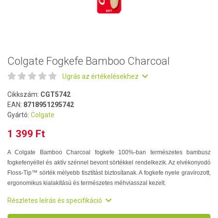
Colgate Fogkefe Bamboo Charcoal
Ugrás az értékelésekhez
Cikkszám:
CGT5742
EAN:
8718951295742
Gyártó:
Colgate
1 399 Ft
A Colgate Bamboo Charcoal fogkefe 100%-ban természetes bambusz
fogkefenyéllel és aktív szénnel bevont sörtékkel rendelkezik. Az elvékonyodó
Floss-Tip™ sörték mélyebb tisztítást biztosítanak. A fogkefe nyele gravírozott,
ergonomikus kialakítású és természetes méhviasszal kezelt.
Részletes leírás és specifikáció