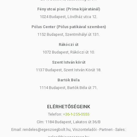
Fény utcai piac (Príma kijáratánál)
1024 Budapest, Lövőház utca 12.
Pólus Center (Pólus patikával szemben)
1152 Budapest, Szentmihályi út 131.
Rákóczi út
1072 Budapest, Rákóczi út 10.
Szent István körút
1137 Budapest, Szent István Körút 18.
Bartók Béla
1114 Budapest, Bartók Béla út 71.
ELÉRHETŐSÉGEINK
Telefon:
+36-1-255-0555
Cím: 1184 Budapest, Lakatos út 36/B
Email: rendeles@egeszsegbolt.hu, Viszonteladói - Partneri - Sales: