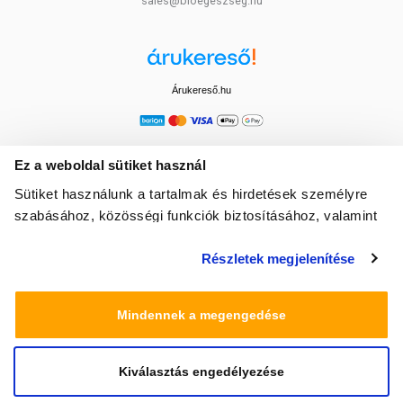
sales@bioegeszseg.hu
Árukereső.hu
Ez a weboldal sütiket használ
Sütiket használunk a tartalmak és hirdetések személyre
szabásához, közösségi funkciók biztosításához, valamint
weboldalforgalmunk elemzéséhez. Ezenkívül közösségi
Részletek megjelenítése
média-, hirdető- és elemező partnereinkkel megosztjuk az
Ön weboldalhasználatra vonatkozó adatait, akik
kombinálhatják az adatokat más olyan adatokkal,
Mindennek a megengedése
amelyeket Ön adott meg számukra vagy az Ön által
használt más szolgáltatásokból gyűjtöttek.
Kiválasztás engedélyezése