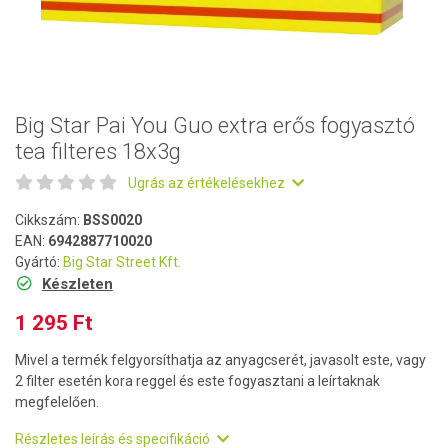
Big Star Pai You Guo extra erős fogyasztó
tea filteres 18x3g
Ugrás az értékelésekhez
Cikkszám:
BSS0020
EAN:
6942887710020
Gyártó:
Big Star Street Kft.
Készleten
1 295 Ft
Mivel a termék felgyorsíthatja az anyagcserét, javasolt este, vagy
2 filter esetén kora reggel és este fogyasztani a leírtaknak
megfelelően.
Részletes leírás és specifikáció