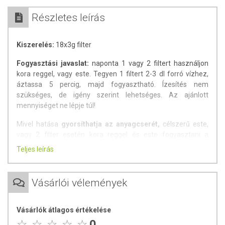
Részletes leírás
Kiszerelés:
18x3g filter
Fogyasztási javaslat:
naponta 1 vagy 2 filtert használjon
kora reggel, vagy este. Tegyen 1 filtert 2-3 dl forró vízhez,
áztassa 5 percig, majd fogyasztható. Ízesítés nem
szükséges, de igény szerint lehetséges. Az ajánlott
mennyiséget ne lépje túl!
Mivel hatása
gyorsíthatja az anyagcserét,
célszerű este,
vagy 2 filter esetén kora reggel és este fogyasztani a
leírtaknak megfelelően. Egy hétig alkalmazza kúraszerűen,
Teljes leírás
majd tarthasson szünetet!
Összetevők
: Szenna levél, krizantém virág, szeder levél,
Vásárlói vélemények
almapektin, Szennozid B tartalom napi 1 filter esetén 4,9
mg, napi 2 filter esetén 9,8 mg.
Vásárlók átlagos értékelése
Figyelem!
0