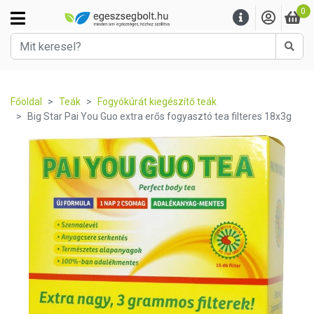
0
Kere
Főoldal
Teák
Fogyókúrát kiegészítő teák
Big Star Pai You Guo extra erős fogyasztó tea filteres 18x3g