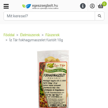
0
Kere
Főoldal
Élelmiszerek
Fűszerek
Íz Tár fokhagymaszelet füstölt 10g