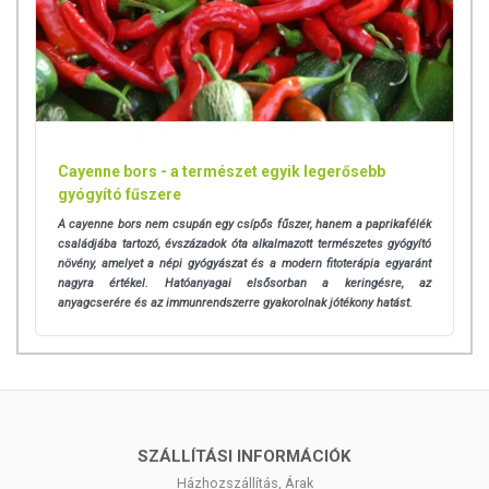
Cayenne bors - a természet egyik legerősebb
gyógyító fűszere
A cayenne bors nem csupán egy csípős fűszer, hanem a paprikafélék
családjába tartozó, évszázadok óta alkalmazott természetes gyógyító
növény, amelyet a népi gyógyászat és a modern fitoterápia egyaránt
nagyra értékel. Hatóanyagai elsősorban a keringésre, az
anyagcserére és az immunrendszerre gyakorolnak jótékony hatást.
SZÁLLÍTÁSI INFORMÁCIÓK
Házhozszállítás, Árak