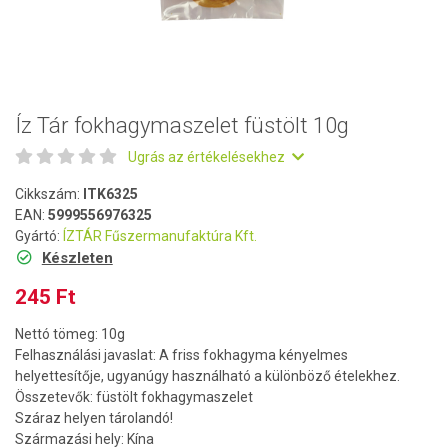
Íz Tár fokhagymaszelet füstölt 10g
Ugrás az értékelésekhez
Cikkszám:
ITK6325
EAN:
5999556976325
Gyártó:
ÍZTÁR Fűszermanufaktúra Kft.
Készleten
245 Ft
Nettó tömeg: 10g
Felhasználási javaslat: A friss fokhagyma kényelmes
helyettesítője, ugyanúgy használható a különböző ételekhez.
Összetevők: füstölt fokhagymaszelet
Száraz helyen tárolandó!
Származási hely: Kína