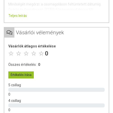
Minőségét megőrzi: a csomagoláson feltüntetett dátumig.
Gyártó és forgalmazó: ÍZTÁR-Fűszermanufaktúra Kft.
Teljes leírás
Vásárlói vélemények
Vásárlók átlagos értékelése
0
Összes értékelés :
0
Értékelés írása
5 csillag
0
4 csillag
0