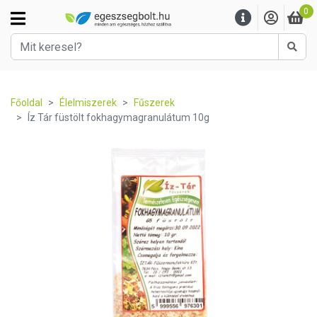
0
Kere
Főoldal
Élelmiszerek
Fűszerek
Íz Tár füstölt fokhagymagranulátum 10g