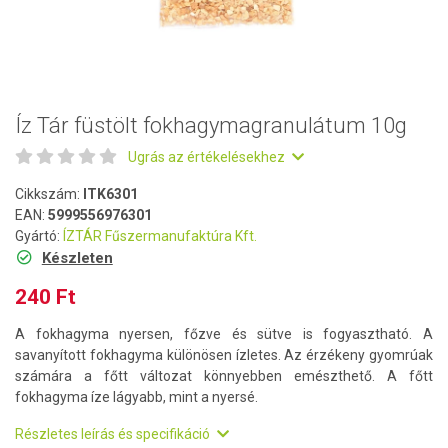
Íz Tár füstölt fokhagymagranulátum 10g
Ugrás az értékelésekhez
Cikkszám:
ITK6301
EAN:
5999556976301
Gyártó:
ÍZTÁR Fűszermanufaktúra Kft.
Készleten
240 Ft
A fokhagyma nyersen, főzve és sütve is fogyasztható. A
savanyított fokhagyma különösen ízletes. Az érzékeny gyomrúak
számára a főtt változat könnyebben emészthető. A főtt
fokhagyma íze lágyabb, mint a nyersé.
Részletes leírás és specifikáció