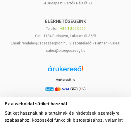
1114 Budapest, Bartók Béla út 71.
ELÉRHETŐSÉGEINK
Telefon:
+36-1-255-0555
Cím: 1184 Budapest, Lakatos út 36/B
Email: rendeles@egeszsegbolt.hu, Viszonteladói - Partneri - Sales:
sales@bioegeszseg.hu
Árukereső.hu
Ez a weboldal sütiket használ
Sütiket használunk a tartalmak és hirdetések személyre
szabásához, közösségi funkciók biztosításához, valamint
weboldalforgalmunk elemzéséhez. Ezenkívül közösségi