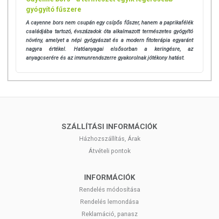
gyógyító fűszere
A cayenne bors nem csupán egy csípős fűszer, hanem a paprikafélék
családjába tartozó, évszázadok óta alkalmazott természetes gyógyító
növény, amelyet a népi gyógyászat és a modern fitoterápia egyaránt
nagyra értékel. Hatóanyagai elsősorban a keringésre, az
anyagcserére és az immunrendszerre gyakorolnak jótékony hatást.
SZÁLLÍTÁSI INFORMÁCIÓK
Házhozszállítás, Árak
Átvételi pontok
INFORMÁCIÓK
Rendelés módosítása
Rendelés lemondása
Reklamáció, panasz