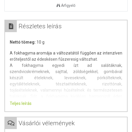
Árfigyelő
Részletes leírás
Nettó tömeg:
10 g
A fokhagyma aromája a változatától függően az intenzíven
erőteljestől az édeskésen fűszeresig változhat.
A fokhagyma egyedi ízt ad salátáknak,
szendvicskrémeknek, sajttal, zöldségekkel, gombával
készült ételeknek, leveseknek, pörkölteknek,
egytálételeknek, tésztaételeknek, rizottónak,
tojásételeknek, valamennyi húsételnek és természetesen
halaknak. Sőt, a fokhagyma kiválóan harmonizál édes
fogásokkal is, például Kaliforniában fokhagyma lekvárt és
Teljes leírás
fokhagymaborokat is készítenek.
A fokhagyma fogyasztható nyersen, hőkezelve és sütve. A
Vásárlói vélemények
savanyított fokhagyma különösen finom. A gyomra