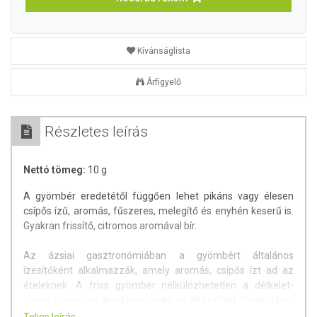
Kívánságlista
Árfigyelő
Részletes leírás
Nettó tömeg:
10 g
A gyömbér eredetétől függően lehet pikáns vagy élesen
csípős ízű, aromás, fűszeres, melegítő és enyhén keserű is.
Gyakran frissítő, citromos aromával bír.
Az ázsiai gasztronómiában a gyömbért általános
ízesítőként alkalmazzák, amely aromás, csípős ízt ad az
ételeknek. A friss gyömbér nélkülözhetetlen a délkelet-
ázsiai currykben, levekben, wokban elkészített fogásokban
és mártogatós szószokban. Fokhagymával és hagymával