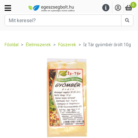
0
Kere
Főoldal
Élelmiszerek
Fűszerek
Íz Tár gyömbér őrölt 10g