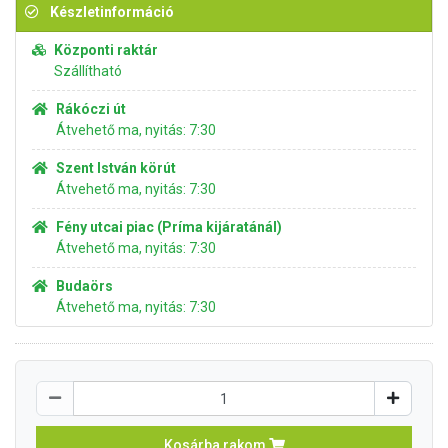
Készletinformáció
Központi raktár
Szállítható
Rákóczi út
Átvehető ma, nyitás: 7:30
Szent István körút
Átvehető ma, nyitás: 7:30
Fény utcai piac (Príma kijáratánál)
Átvehető ma, nyitás: 7:30
Budaörs
Átvehető ma, nyitás: 7:30
Kosárba rakom