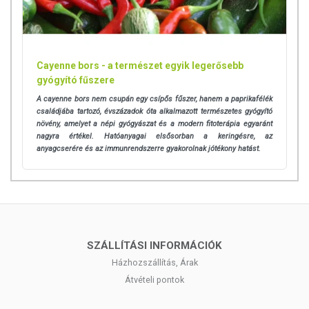
Cayenne bors - a természet egyik legerősebb
gyógyító fűszere
A cayenne bors nem csupán egy csípős fűszer, hanem a paprikafélék
családjába tartozó, évszázadok óta alkalmazott természetes gyógyító
növény, amelyet a népi gyógyászat és a modern fitoterápia egyaránt
nagyra értékel. Hatóanyagai elsősorban a keringésre, az
anyagcserére és az immunrendszerre gyakorolnak jótékony hatást.
SZÁLLÍTÁSI INFORMÁCIÓK
Házhozszállítás, Árak
Átvételi pontok