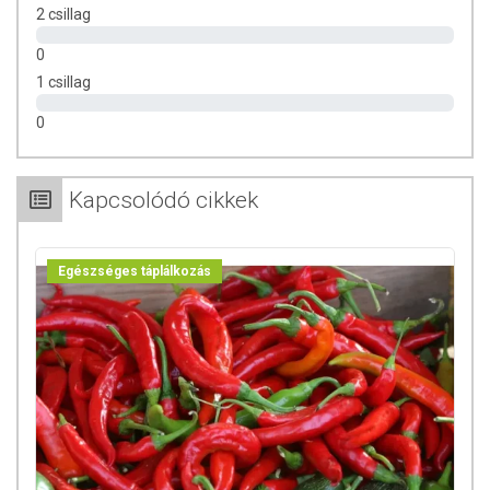
Csomagolja és forgalmazza: ÍZTÁR-Fűszermanufaktúra Kft.
2 csillag
0
1 csillag
0
Kapcsolódó cikkek
Egészséges táplálkozás