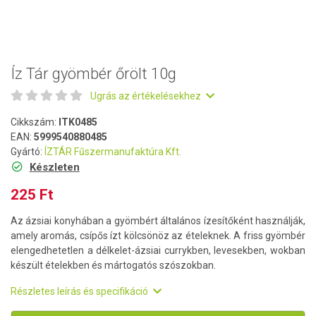
Íz Tár gyömbér őrölt 10g
Ugrás az értékelésekhez
Cikkszám:
ITK0485
EAN:
5999540880485
Gyártó:
ÍZTÁR Fűszermanufaktúra Kft.
Készleten
225 Ft
Az ázsiai konyhában a gyömbért általános ízesítőként használják,
amely aromás, csípős ízt kölcsönöz az ételeknek. A friss gyömbér
elengedhetetlen a délkelet-ázsiai currykben, levesekben, wokban
készült ételekben és mártogatós szószokban.
Részletes leírás és specifikáció