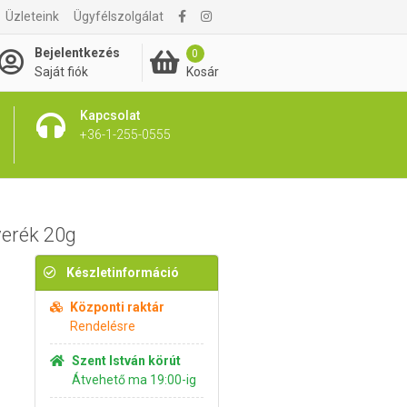
Üzleteink
Ügyfélszolgálat
280 Ft
Kosárba rakom
Bejelentkezés
0
Kosár
Saját fiók
Kapcsolat
+36-1-255-0555
verék 20g
Készletinformáció
Központi raktár
Rendelésre
Szent István körút
Átvehető ma 19:00-ig