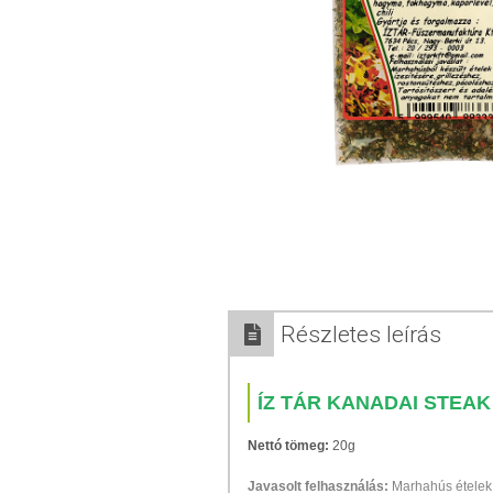
Részletes leírás
ÍZ TÁR KANADAI STEA
Nettó tömeg:
20g
Javasolt felhasználás:
Marhahús ételek í