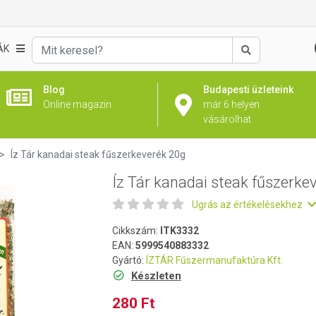
everék 20g
ÁK
Keresés
Blog
Budapesti üzleteink
Online magazin
már 6 helyen
vásárolhat
Íz Tár kanadai steak fűszerkeverék 20g
Íz Tár kanadai steak fűszerke
Ugrás az értékelésekhez
Cikkszám:
ITK3332
EAN:
5999540883332
Gyártó:
ÍZTÁR Fűszermanufaktúra Kft.
Készleten
280 Ft