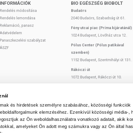
INFORMÁCIÓK
BIO EGÉSZSÉG BIOBOLT
Rendelés módosítása
Budaörs
Rendelés lemondása
2040 Budaörs, Szabadság út 61.
Reklamáció, panasz
Fény utcai piac (Príma kijáratánál)
Adatvédelem
1024 Budapest, Lövőház utca 12.
Panaszkezelési szabályzat
Pólus Center (Pólus patikával
ÁSZF
szemben)
1152 Budapest, Szentmihályi út 131.
Rákóczi út
1072 Budapest, Rákóczi út 10.
Szent István körút
1137 Budapest, Szent István Körút
znál
18.
almak és hirdetések személyre szabásához, közösségi funkciók
Bartók Béla
weboldalforgalmunk elemzéséhez. Ezenkívül közösségi média-, h
gosztjuk az Ön weboldalhasználatra vonatkozó adatait, akik ko
1114 Budapest, Bartók Béla út 71.
atokkal, amelyeket Ön adott meg számukra vagy az Ön által ha