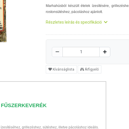
Marhahúsból készült ételek ízesítésére, grillezéshe
rostonsütéshez, pácoláshoz ajánlott.
Részletes leírás és specifikáció
Kívánságlista
Árfigyelő
K FŰSZERKEVERÉK
zesítéséhez, grillezéshez, sütéshez, illetve pácoláshoz ideális.