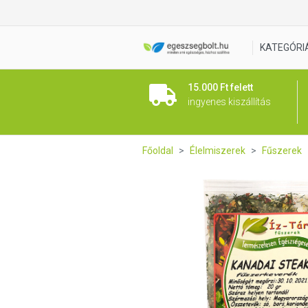
Íz Tár kanadai steak fűszerk
KATEGÓRI
15.000 Ft felett
ingyenes kiszállítás
Főoldal
Élelmiszerek
Fűszerek