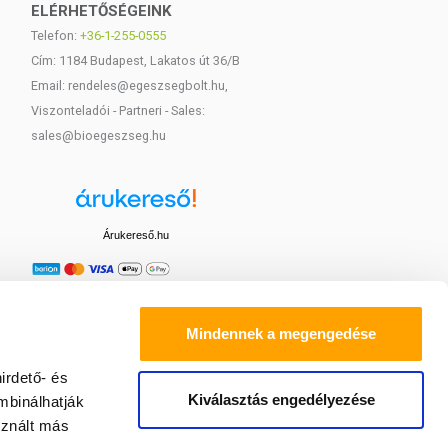
ELÉRHETŐSÉGEINK
Telefon:
+36-1-255-0555
Cím: 1184 Budapest, Lakatos út 36/B
Email: rendeles@egeszsegbolt.hu,
Viszonteladói - Partneri - Sales:
sales@bioegeszseg.hu
Árukereső.hu
Mindennek a megengedése
irdető- és
Kiválasztás engedélyezése
mbinálhatják
sznált más