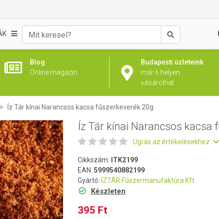
 fűszerkeverék 20g
ÁK
Keresés
Blog
Budapesti üzleteink
Online magazin
már 6 helyen
vásárolhat
Íz Tár kínai Narancsos kacsa fűszerkeverék 20g
Íz Tár kínai Narancsos kacsa 
Ugrás az értékelésekhez
Cikkszám:
ITK2199
EAN:
5999540882199
Gyártó:
ÍZTÁR Fűszermanufaktúra Kft.
Készleten
395 Ft