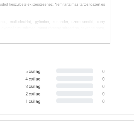
ból készült ételek ízesítéséhez. Nem tartalmaz tartósítószert és
ncs, maltodextrin), gyömbér, koriander, szerecsendió, curry
, gyömbér, mustármag, római kömény, sárgarépa, cayenne bors),
zermanufaktúra Kft.
t helyen tárolandó.
5 csillag
0
4 csillag
0
tosan frissítjük, törekszünk a naprakészségre. Ennek ellenére a
3 csillag
0
, tápérték-, összetétel-, és allergén információk) tájékoztató
2 csillag
0
hetnek a termékek természetéből adódóan. A pontos, aktuális
1 csillag
0
mék csomagolását.