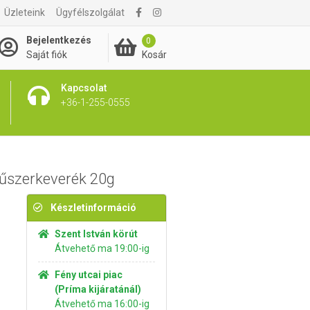
Üzleteink
Ügyfélszolgálat
395 Ft
Kosárba rakom
Bejelentkezés
0
Kosár
Saját fiók
Kapcsolat
+36-1-255-0555
fűszerkeverék 20g
Készletinformáció
Szent István körút
Átvehető ma 19:00-ig
Fény utcai piac
(Príma kijáratánál)
Átvehető ma 16:00-ig