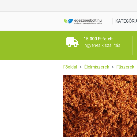
Íz Tár kínai Narancsos kacsa
KATEGÓRI
15.000 Ft felett
ingyenes kiszállítás
Főoldal
Élelmiszerek
Fűszerek