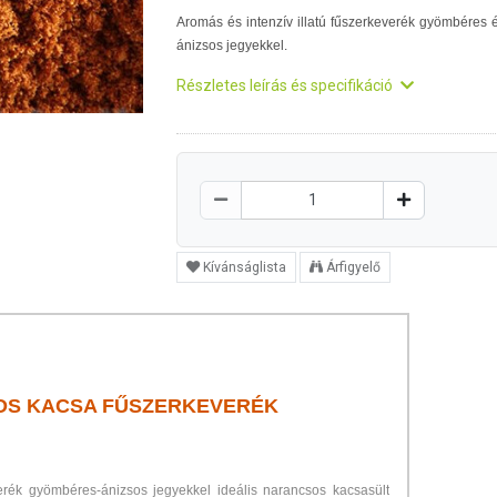
Aromás és intenzív illatú fűszerkeverék gyömbéres 
ánizsos jegyekkel.
Részletes leírás és specifikáció
Kívánságlista
Árfigyelő
SOS KACSA FŰSZERKEVERÉK
verék gyömbéres-ánizsos jegyekkel ideális narancsos kacsasült