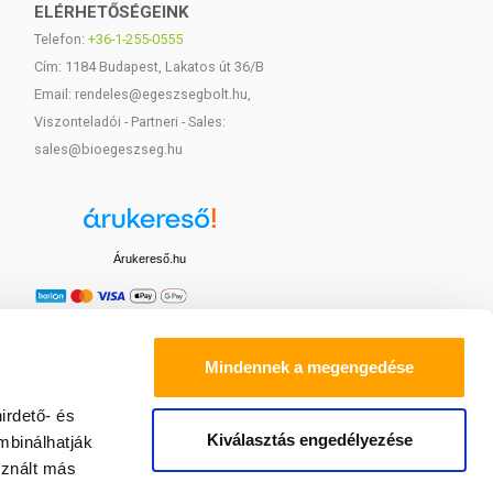
ELÉRHETŐSÉGEINK
Telefon:
+36-1-255-0555
Cím: 1184 Budapest, Lakatos út 36/B
Email: rendeles@egeszsegbolt.hu,
Viszonteladói - Partneri - Sales:
sales@bioegeszseg.hu
Árukereső.hu
Mindennek a megengedése
irdető- és
Kiválasztás engedélyezése
mbinálhatják
sznált más