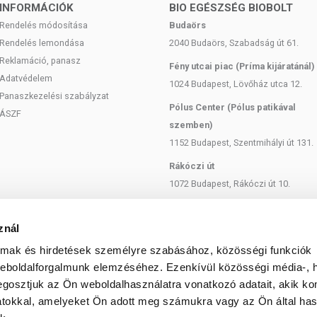
INFORMÁCIÓK
BIO EGÉSZSÉG BIOBOLT
Rendelés módosítása
Budaörs
Rendelés lemondása
2040 Budaörs, Szabadság út 61.
Reklamáció, panasz
Fény utcai piac (Príma kijáratánál)
Adatvédelem
1024 Budapest, Lövőház utca 12.
Panaszkezelési szabályzat
Pólus Center (Pólus patikával
ÁSZF
szemben)
1152 Budapest, Szentmihályi út 131.
Rákóczi út
1072 Budapest, Rákóczi út 10.
Szent István körút
1137 Budapest, Szent István Körút
znál
18.
almak és hirdetések személyre szabásához, közösségi funkciók
Bartók Béla
weboldalforgalmunk elemzéséhez. Ezenkívül közösségi média-, h
gosztjuk az Ön weboldalhasználatra vonatkozó adatait, akik ko
1114 Budapest, Bartók Béla út 71.
atokkal, amelyeket Ön adott meg számukra vagy az Ön által ha