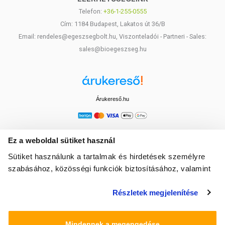
Telefon:
+36-1-255-0555
Cím: 1184 Budapest, Lakatos út 36/B
Email: rendeles@egeszsegbolt.hu, Viszonteladói - Partneri - Sales:
sales@bioegeszseg.hu
Árukereső.hu
Ez a weboldal sütiket használ
Sütiket használunk a tartalmak és hirdetések személyre
szabásához, közösségi funkciók biztosításához, valamint
weboldalforgalmunk elemzéséhez. Ezenkívül közösségi
Részletek megjelenítése
média-, hirdető- és elemező partnereinkkel megosztjuk az
Ön weboldalhasználatra vonatkozó adatait, akik
kombinálhatják az adatokat más olyan adatokkal,
Mindennek a megengedése