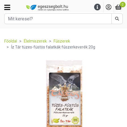
0
Kere
Főoldal
Élelmiszerek
Fűszerek
Íz Tár tüzes-füstös falatkák fűszerkeverék 20g