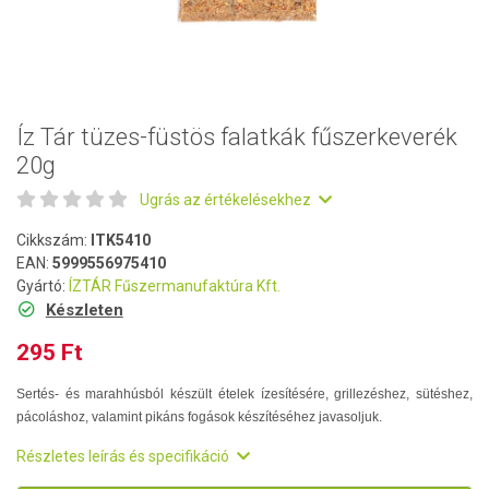
Íz Tár tüzes-füstös falatkák fűszerkeverék
20g
Ugrás az értékelésekhez
Cikkszám:
ITK5410
EAN:
5999556975410
Gyártó:
ÍZTÁR Fűszermanufaktúra Kft.
Készleten
295 Ft
Sertés- és marahhúsból készült ételek ízesítésére, grillezéshez, sütéshez,
pácoláshoz, valamint pikáns fogások készítéséhez javasoljuk.
Részletes leírás és specifikáció