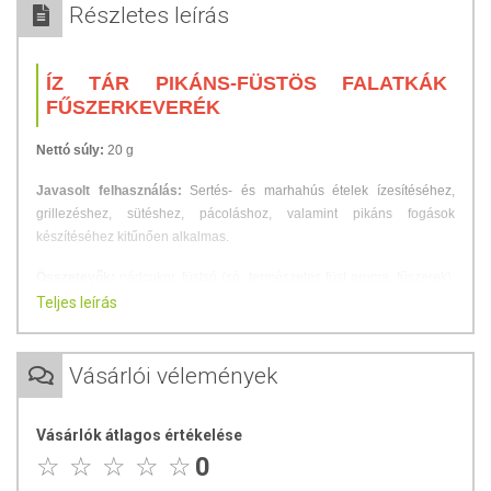
Részletes leírás
ÍZ TÁR PIKÁNS-FÜSTÖS FALATKÁK
FŰSZERKEVERÉK
Nettó súly:
20 g
Javasolt felhasználás:
Sertés- és marhahús ételek ízesítéséhez,
grillezéshez, sütéshez, pácoláshoz, valamint pikáns fogások
készítéséhez kitűnően alkalmas.
Összetevők:
nádcukor, füstsó (só, természetes füst aroma, fűszerek),
bors, koriander, mustármag, vöröshagyma, fokhagyma, kömény, chili
Teljes leírás
Nem tartalmaz tartósítószert és adalékanyagot!
Vásárlói vélemények
A termék olyan üzemben készült, amely zellert, földimogyorót,
mustármagot, dióféléket és szezámmagot is feldolgoz.
Vásárlók átlagos értékelése
TOVÁBBI INFORMÁCIÓK
0