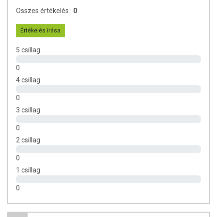
Tárolási útmutató:
Száraz és hűvös helyen tárolandó!
Összes értékelés :
0
Származási ország:
Magyarország
Értékelés írása
Forgalmazó:
ÍZTÁR-Fűszermanufaktúra Kft.
5 csillag
Folyamatosan frissítjük az oldalunkon található adatokat, hogy azok
0
naprakészek legyenek. Ugyanakkor szeretnénk rámutatni, hogy a
4 csillag
webshopon megjelenő adatok (beleértve a termékfotókat, tápérték-,
összetétel-, és allergén információkat is) csupán tájékoztató jellegűek,
0
a tényleges értékek az élelmiszerek sajátosságai miatt eltérhetnek. A
3 csillag
legfrissebb, pontos információkat a termékek csomagolásán találhatja
meg.
0
2 csillag
0
1 csillag
0