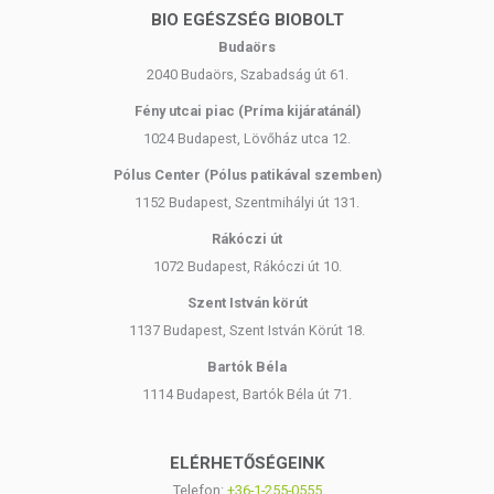
BIO EGÉSZSÉG BIOBOLT
Budaörs
2040 Budaörs, Szabadság út 61.
Fény utcai piac (Príma kijáratánál)
1024 Budapest, Lövőház utca 12.
Pólus Center (Pólus patikával szemben)
1152 Budapest, Szentmihályi út 131.
Rákóczi út
1072 Budapest, Rákóczi út 10.
Szent István körút
1137 Budapest, Szent István Körút 18.
Bartók Béla
1114 Budapest, Bartók Béla út 71.
ELÉRHETŐSÉGEINK
Telefon:
+36-1-255-0555