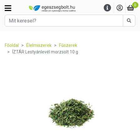
0
Kere
Főoldal
Élelmiszerek
Fűszerek
ÍZTÁR Lestyánlevél morzsolt 10 g