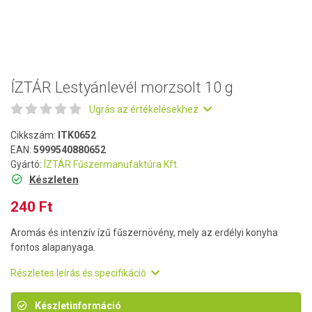
ÍZTÁR Lestyánlevél morzsolt 10 g
Ugrás az értékelésekhez
Cikkszám:
ITK0652
EAN:
5999540880652
Gyártó:
ÍZTÁR Fűszermanufaktúra Kft.
Készleten
240 Ft
Aromás és intenzív ízű fűszernövény, mely az erdélyi konyha
fontos alapanyaga.
Részletes leírás és specifikáció
Készletinformáció