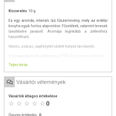
Kiszerelés
: 10 g
Ez egy aromás, intenzív ízű fűszernövény, mely az erdélyi
konyha egyik fontos alapvetése. Főzelékek, valamint levesek
ízesítésére javasolt. Aromája leginkább a zelleréhez
hasonlítható.
Hűvös, száraz, napfénytől védett helyen tárolandó.
Csomagolja és forgalmazza
: ÍZTÁR-Fűszermanufaktúra
Kft.
Teljes leírás
Vásárlói vélemények
Vásárlók átlagos értékelése
0
Összes értékelés :
0