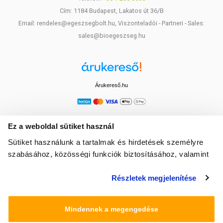
Cím: 1184 Budapest, Lakatos út 36/B
Email: rendeles@egeszsegbolt.hu, Viszonteladói - Partneri - Sales:
sales@bioegeszseg.hu
Árukereső.hu
Ez a weboldal sütiket használ
Sütiket használunk a tartalmak és hirdetések személyre
szabásához, közösségi funkciók biztosításához, valamint
weboldalforgalmunk elemzéséhez. Ezenkívül közösségi
Részletek megjelenítése
média-, hirdető- és elemező partnereinkkel megosztjuk az
Ön weboldalhasználatra vonatkozó adatait, akik
kombinálhatják az adatokat más olyan adatokkal,
Mindennek a megengedése
amelyeket Ön adott meg számukra vagy az Ön által