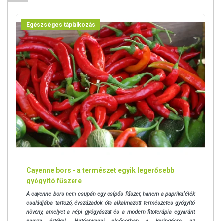
Egészséges táplálkozás
Cayenne bors - a természet egyik legerősebb
gyógyító fűszere
A cayenne bors nem csupán egy csípős fűszer, hanem a paprikafélék
családjába tartozó, évszázadok óta alkalmazott természetes gyógyító
növény, amelyet a népi gyógyászat és a modern fitoterápia egyaránt
nagyra értékel. Hatóanyagai elsősorban a keringésre, az