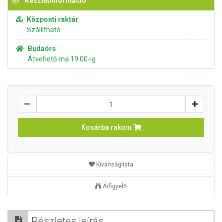
Készletinformáció
Központi raktár
Szállítható
Budaörs
Átvehető ma 19:00-ig
Kosárba rakom
Kívánságlista
Árfigyelő
Részletes leírás