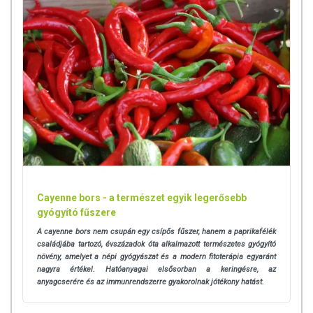
Cayenne bors - a természet egyik legerősebb
gyógyító fűszere
A cayenne bors nem csupán egy csípős fűszer, hanem a paprikafélék
családjába tartozó, évszázadok óta alkalmazott természetes gyógyító
növény, amelyet a népi gyógyászat és a modern fitoterápia egyaránt
nagyra értékel. Hatóanyagai elsősorban a keringésre, az
anyagcserére és az immunrendszerre gyakorolnak jótékony hatást.