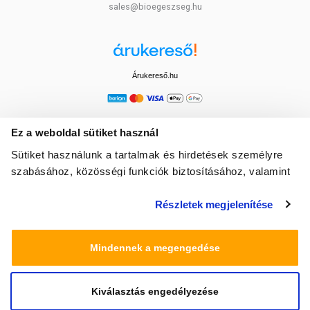
sales@bioegeszseg.hu
Árukereső.hu
Ez a weboldal sütiket használ
Sütiket használunk a tartalmak és hirdetések személyre
szabásához, közösségi funkciók biztosításához, valamint
weboldalforgalmunk elemzéséhez. Ezenkívül közösségi
Részletek megjelenítése
média-, hirdető- és elemező partnereinkkel megosztjuk az
Ön weboldalhasználatra vonatkozó adatait, akik
kombinálhatják az adatokat más olyan adatokkal,
Mindennek a megengedése
amelyeket Ön adott meg számukra vagy az Ön által
használt más szolgáltatásokból gyűjtöttek.
Kiválasztás engedélyezése