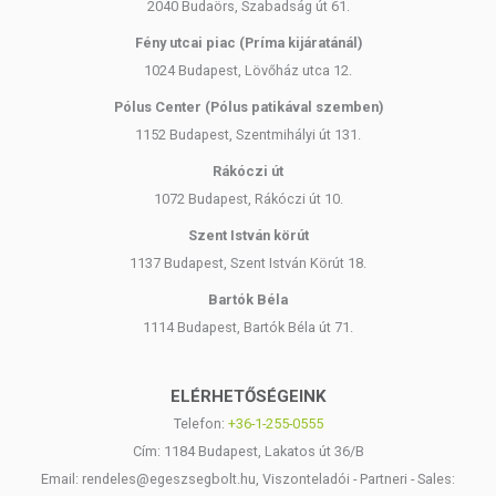
2040 Budaörs, Szabadság út 61.
Fény utcai piac (Príma kijáratánál)
1024 Budapest, Lövőház utca 12.
Pólus Center (Pólus patikával szemben)
1152 Budapest, Szentmihályi út 131.
Rákóczi út
1072 Budapest, Rákóczi út 10.
Szent István körút
1137 Budapest, Szent István Körút 18.
Bartók Béla
1114 Budapest, Bartók Béla út 71.
ELÉRHETŐSÉGEINK
Telefon:
+36-1-255-0555
Cím: 1184 Budapest, Lakatos út 36/B
Email: rendeles@egeszsegbolt.hu, Viszonteladói - Partneri - Sales: