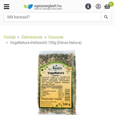
0
Kere
Főoldal
Élelmiszerek
Fűszerek
VegaNatura ételízesítő 100g (Dénes Natura)