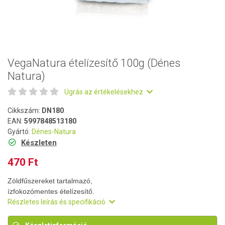
VegaNatura ételízesítő 100g (Dénes
Natura)
Ugrás az értékelésekhez
Cikkszám:
DN180
EAN:
5997848513180
Gyártó:
Dénes-Natura
Készleten
470 Ft
Zöldfűszereket tartalmazó,
ízfokozómentes ételízesítő.
Részletes leírás és specifikáció