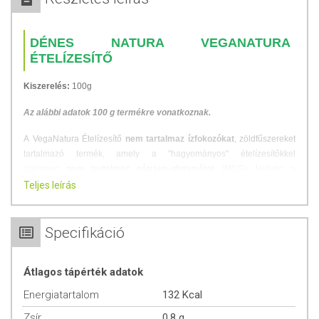
DÉNES NATURA VEGANATURA
ÉTELÍZESÍTŐ
Kiszerelés:
100g
Az alábbi adatok 100 g termékre vonatkoznak.
A VegaNatura Ételízesítő
nem tartalmaz ízfokozókat
, zöldfűszereket
tartalmazó termék, amely a "hagyományos" ételízesítőkkel
szemben
nem tartalmaz nátrium
-
glutamátot
(MSG). Helyén a
növényvilág fűszereinek tökéletes ízharmóniája érvényesül.
Teljes leírás
ÖSSZETÉTEL
Specifikáció
Összetevők:
tengeri só, zöldségkeverék (sárgarépa, pasztinák,
burgonya, póréhagyma, vöröshagyma, petrezselyemlevél),
Átlagos tápérték adatok
szőlőcukor, kurkuma, fokhagyma, gombapor, fűszerek.
Energiatartalom
132 Kcal
Tápérték 100 g termékben:
Zsír
0,8 g