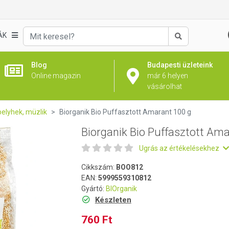
arant 100 g
ÁK
Keresés
Blog
Budapesti üzleteink
Online magazin
már 6 helyen
vásárolhat
elyhek, müzlik
Biorganik Bio Puffasztott Amarant 100 g
Biorganik Bio Puffasztott Am
Ugrás az értékelésekhez
Cikkszám:
BOO812
EAN:
5999559310812
Gyártó:
BIOrganik
Készleten
760 Ft