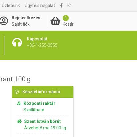
Üzleteink
Ügyfélszolgálat
760 Ft
Kosárba rakom
Bejelentkezés
0
Kosár
Saját fiók
Kapcsolat
+36-1-255-0555
arant 100 g
Készletinformáció
Központi raktár
Szállítható
Szent István körút
Átvehető ma 19:00-ig