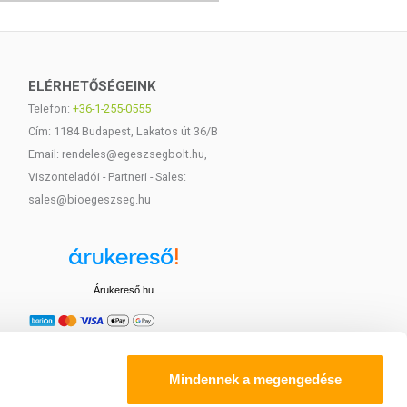
ELÉRHETŐSÉGEINK
Telefon:
+36-1-255-0555
Cím: 1184 Budapest, Lakatos út 36/B
Email: rendeles@egeszsegbolt.hu,
Viszonteladói - Partneri - Sales:
sales@bioegeszseg.hu
Árukereső.hu
Mindennek a megengedése