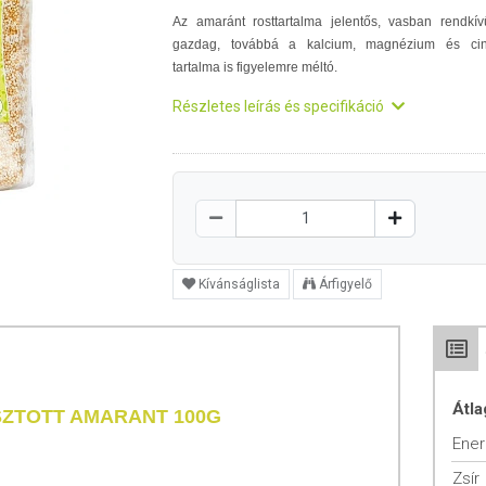
Az amaránt rosttartalma jelentős, vasban rendkív
gazdag, továbbá a kalcium, magnézium és ci
tartalma is figyelemre méltó.
Részletes leírás és specifikáció
Kívánságlista
Árfigyelő
Átla
SZTOTT AMARANT 100G
Ener
Zsír