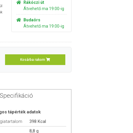
Rákóczi út
ül
Átvehető ma 19:00-ig
nk
Budaörs
Átvehető ma 19:00-ig
Kosárba rakom
Specifikáció
gos tápérték adatok
giatartalom
398 Kcal
8,8 g