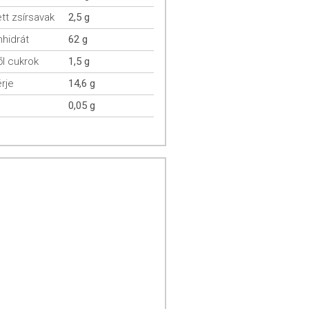
ett zsírsavak
2,5 g
hidrát
62 g
l cukrok
1,5 g
rje
14,6 g
0,05 g