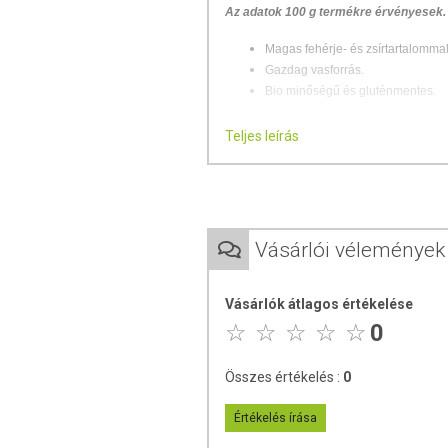
Az adatok 100 g termékre érvényesek.
Magas fehérje- és zsírtartalommal
Gazdag vasforrás.
Bio minőségű és gluténmentes.
Dél-Amerikából származó álgabona, me
Teljes leírás
azonban csak körülbelül 40 éve hívták fe
Az amarant gluténmentes, így fogyasztha
JELENTŐSÉG, HATÁSO
Vásárlói vélemények
Az amarant alacsony szénhidráttar
rendelkezik a legtöbb gabonához és á
Vásárlók átlagos értékelése
mennyiségben tartalmaz
lizint
, ami kül
0
A
zsírsavak
közül a
többszörösen telít
Magas rosttartalma
támogatja az emész
Összes értékelés :
0
kedvező lehet székrekedés esetén.
Értékelés írása
Az amarant
kiemelkedő vas