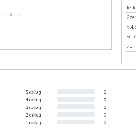
telít
 rendelkezik.
Szén
ebbő
Fehé
lyet már évezredekkel ezelőtt is termesztettek és ismerték,
l a figyelmet a kiemelkedő tápértékére.
Só
tják gluténérzékenyek is.
K
talommal, ugyanakkor magas fehérje- és zsírtartalommal
lgabonához képest. A fehérje összetétele kedvező, jelentős
5 csillag
0
önlegessé és hasznossá teszi más gabonákkal összehasonlítva.
4 csillag
0
etlenek
a dominánsak.
3 csillag
0
tést, lassítja a szénhidrátok vércukorszint-emelő hatását, és
2 csillag
0
1 csillag
0
tartalommal
bír a gabonák közül. Ezen