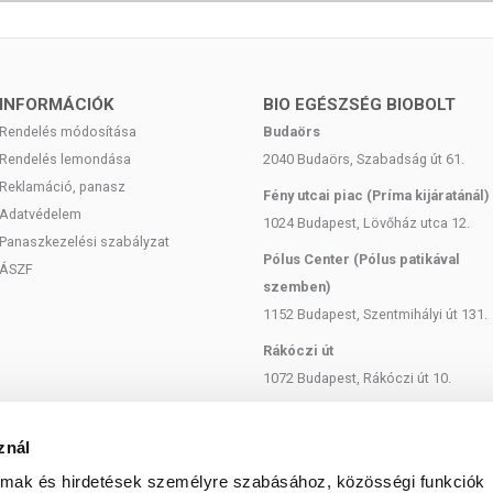
a is jelentős.
használható sütemények, kekszek, energiaszeletek készítéséhez.
INFORMÁCIÓK
BIO EGÉSZSÉG BIOBOLT
Rendelés módosítása
Budaörs
Rendelés lemondása
2040 Budaörs, Szabadság út 61.
Reklamáció, panasz
Fény utcai piac (Príma kijáratánál)
Adatvédelem
1024 Budapest, Lövőház utca 12.
ól HU-ÖKO-01
Panaszkezelési szabályzat
 Kft.
Pólus Center (Pólus patikával
ÁSZF
szemben)
1152 Budapest, Szentmihályi út 131.
Rákóczi út
1072 Budapest, Rákóczi út 10.
 2,5 g
Szent István körút
1137 Budapest, Szent István Körút
znál
18.
almak és hirdetések személyre szabásához, közösségi funkciók