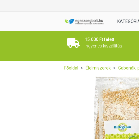
Biorganik Bio Puffasztott Am
KATEGÓRI
15.000 Ft felett
ingyenes kiszállítás
Főoldal
Élelmiszerek
Gabonák, p