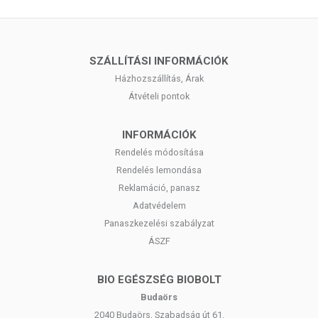
termékfotókat, tápérték-, összetétel-, és allergén információkat is) csak
tájékoztató jellegűek, a tényleges értékek eltérhetnek az élelmiszerek
természetéből adódóan. A friss, aktuális információkat a termékek
csomagolásán találják meg.
SZÁLLÍTÁSI INFORMÁCIÓK
Házhozszállítás, Árak
Átvételi pontok
INFORMÁCIÓK
Rendelés módosítása
Rendelés lemondása
Reklamáció, panasz
Adatvédelem
Panaszkezelési szabályzat
ÁSZF
BIO EGÉSZSÉG BIOBOLT
Budaörs
2040 Budaörs, Szabadság út 61.