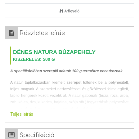
Árfigyelő
Részletes leírás
DÉNES NATURA BÚZAPEHELY
KISZERELÉS: 500 G
A specifikációban szereplő adatok 100 g termékre vonatkoznak.
A natúr táplálkozásban kiemelt szerepet töltenek be a pelyhesített,
teljes magvak. A szemeket nedvesítéssel és gőzöléssel felmelegített,
lapító hengerek között vezetik át.
A natúr gabonák (búza, rozs, árpa,
zab, köles, rizs, kukorica, hajdina, szója stb.) fogyasztását pelyhesítve
még azok is könnyebben megszokják, akik számára a rostosabb
Teljes leírás
táplálkozás emésztési problémákat okoz.
A pelyhes ételek laktatóak,
anélkül, hogy a szervezetet megterhelnék. Könnyen és gyorsan
készíthetők belőlük finom és egészséges ételek.
Specifikáció