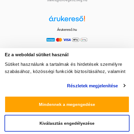
Árukereső.hu
Ez a weboldal sütiket használ
Sütiket használunk a tartalmak és hirdetések személyre
szabásához, közösségi funkciók biztosításához, valamint
weboldalforgalmunk elemzéséhez. Ezenkívül közösségi
Részletek megjelenítése
média-, hirdető- és elemező partnereinkkel megosztjuk az
Ön weboldalhasználatra vonatkozó adatait, akik
kombinálhatják az adatokat más olyan adatokkal,
Mindennek a megengedése
amelyeket Ön adott meg számukra vagy az Ön által
használt más szolgáltatásokból gyűjtöttek.
Kiválasztás engedélyezése