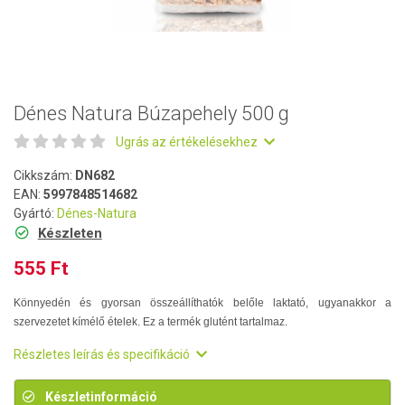
Dénes Natura Búzapehely 500 g
Ugrás az értékelésekhez
Cikkszám:
DN682
EAN:
5997848514682
Gyártó:
Dénes-Natura
Készleten
555 Ft
Könnyedén és gyorsan összeállíthatók belőle laktató, ugyanakkor a
szervezetet kímélő ételek. Ez a termék glutént tartalmaz.
Részletes leírás és specifikáció
Készletinformáció