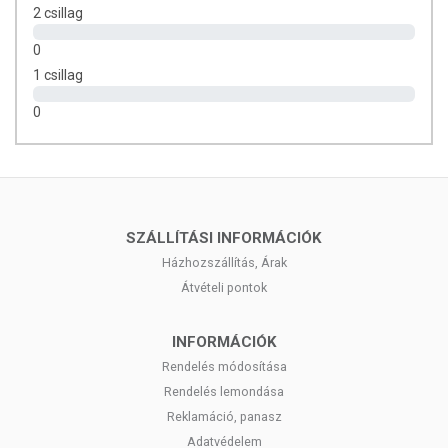
1,6 g
2 csillag
Szénhidrát:
0
1 csillag
9 g
0
- amelyből cukor:
9 g
Rost:
27 g
SZÁLLÍTÁSI INFORMÁCIÓK
Fehérje:
Házhozszállítás, Árak
Átvételi pontok
47 g
Só:
INFORMÁCIÓK
Rendelés módosítása
0,5 g
Rendelés lemondása
*Referencia beviteli érték egy átlagos felnőtt számára (8
Reklamáció, panasz
400 kJ/2 000 kcal).
Adatvédelem