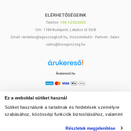
ELÉRHETŐSÉGEINK
Telefon:
+36-1-255-0555
Cím: 1184 Budapest, Lakatos út 36/B
Email: rendeles@egeszsegbolt.hu, Viszonteladói - Partneri - Sales:
sales@bioegeszseg.hu
Árukereső.hu
Ez a weboldal sütiket használ
Sütiket használunk a tartalmak és hirdetések személyre
szabásához, közösségi funkciók biztosításához, valamint
weboldalforgalmunk elemzéséhez. Ezenkívül közösségi
Részletek megjelenítése
média-, hirdető- és elemező partnereinkkel megosztjuk az