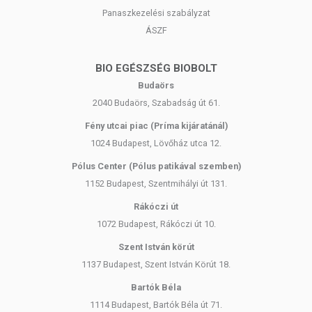
Panaszkezelési szabályzat
A termék nem helyettesíti a kiegyensúlyozott, vegyes étrendet és
az egészséges életmódot!
ÁSZF
A termék nem gyógyít betegségeket! A termék nem az orvosi
kezelés helyettesítésére alkalmas! Betegség esetén használatát
BIO EGÉSZSÉG BIOBOLT
beszélje meg kezelőorvosával. Az ajánlott napi
Budaörs
fogyasztási mennyiséget ne lépje túl! Ne szedje a készítményt,
ha az összetevők bármelyikére érzékeny vagy allergiás!
2040 Budaörs, Szabadság út 61.
Kisgyermektől elzárva tartandó!
Fény utcai piac (Príma kijáratánál)
1024 Budapest, Lövőház utca 12.
Pólus Center (Pólus patikával szemben)
1152 Budapest, Szentmihályi út 131.
Rákóczi út
1072 Budapest, Rákóczi út 10.
Szent István körút
1137 Budapest, Szent István Körút 18.
Bartók Béla
1114 Budapest, Bartók Béla út 71.