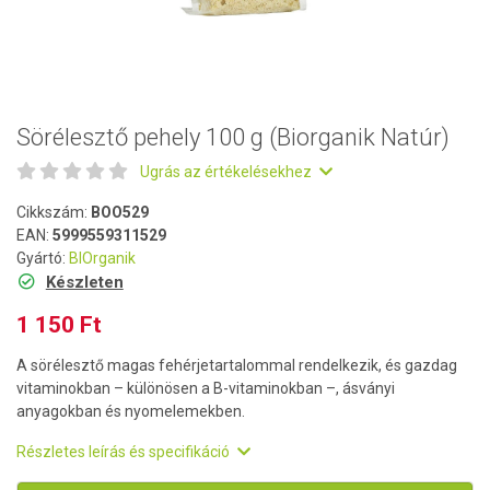
Sörélesztő pehely 100 g (Biorganik Natúr)
Ugrás az értékelésekhez
Cikkszám:
BOO529
EAN:
5999559311529
Gyártó:
BIOrganik
Készleten
1 150 Ft
A sörélesztő magas fehérjetartalommal rendelkezik, és gazdag
vitaminokban – különösen a B-vitaminokban –, ásványi
anyagokban és nyomelemekben.
Részletes leírás és specifikáció