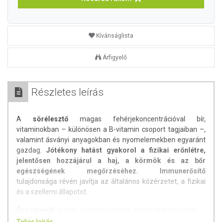
Kívánságlista
Árfigyelő
Részletes leírás
A
sörélesztő
magas fehérjekoncentrációval bír,
vitaminokban – különösen a B-vitamin csoport tagjaiban –,
valamint ásványi anyagokban és nyomelemekben egyaránt
gazdag.
Jótékony hatást gyakorol a fizikai erőnlétre,
jelentősen hozzájárul a haj, a körmök és az bőr
egészségének megőrzéséhez. Immunerősítő
tulajdonsága révén javítja az általános közérzetet, a fizikai
és a szellemi állapotot.
Összetevők
: inaktív szárított élesztő, árpamaláta kivonat