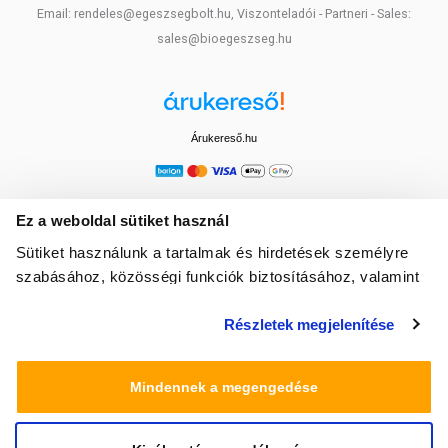
Email: rendeles@egeszsegbolt.hu, Viszonteladói - Partneri - Sales:
sales@bioegeszseg.hu
Árukereső.hu
Ez a weboldal sütiket használ
Sütiket használunk a tartalmak és hirdetések személyre
szabásához, közösségi funkciók biztosításához, valamint
weboldalforgalmunk elemzéséhez. Ezenkívül közösségi
Részletek megjelenítése
média-, hirdető- és elemező partnereinkkel megosztjuk az
Ön weboldalhasználatra vonatkozó adatait, akik
kombinálhatják az adatokat más olyan adatokkal,
Mindennek a megengedése
amelyeket Ön adott meg számukra vagy az Ön által
használt más szolgáltatásokból gyűjtöttek.