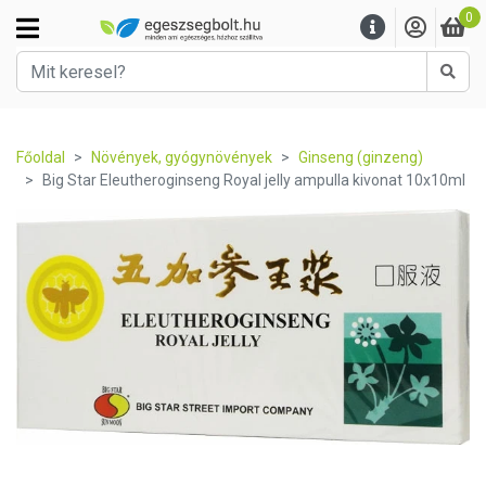
0
Kere
Főoldal
Növények, gyógynövények
Ginseng (ginzeng)
Big Star Eleutheroginseng Royal jelly ampulla kivonat 10x10ml