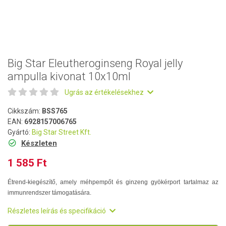
Big Star Eleutheroginseng Royal jelly
ampulla kivonat 10x10ml
Ugrás az értékelésekhez
Cikkszám:
BSS765
EAN:
6928157006765
Gyártó:
Big Star Street Kft.
Készleten
1 585 Ft
Étrend-kiegészítő, amely méhpempőt és ginzeng gyökérport tartalmaz az
immunrendszer támogatására.
Részletes leírás és specifikáció