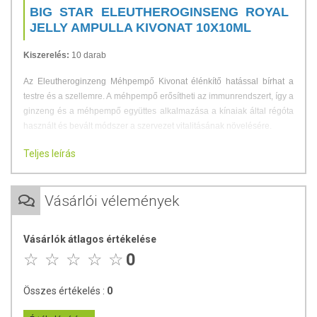
BIG STAR ELEUTHEROGINSENG ROYAL
JELLY AMPULLA KIVONAT 10X10ML
Kiszerelés:
10 darab
Az Eleutheroginzeng Méhpempő Kivonat élénkítő hatással bírhat a
testre és a szellemre. A méhpempő erősítheti az immunrendszert, így a
ginzeng és a méhpempő együttes alkalmazása a kínaiak által régóta
használt és bevált módszer a szervezet vitalitásának növelésére.
Alkalmazási javaslat:
Napi egy Eleutheroginzeng Méhpempő
Teljes leírás
Kivonat ampullát, felrázás után, étkezés előtt fogyasszon. Kúraszerű
alkalmazás esetén 1-2 hónap után egy hét szünetet javaslunk.
Vásárlói vélemények
ÖSSZETEVŐK
Vásárlók átlagos értékelése
Eleutheroginzeng gyökér por, méhpempő.
0
TOVÁBBI INFORMÁCIÓK
Összes értékelés :
0
Tárolás:
Száraz és hűvös helyen tárolandó!