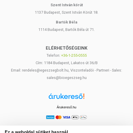
Szent István körút
1137 Budapest, Szent István Körút 18.
Bartók Béla
1114 Budapest, Bartók Béla út 71.
ELÉRHETŐSÉGEINK
Telefon:
+36-1-255-0555
Cím: 1184 Budapest, Lakatos út 36/B
Email: rendeles@egeszsegbolt.hu, Viszonteladói - Partneri - Sales:
sales@bioegeszseg.hu
Árukereső.hu
Ez a weboldal sütiket használ