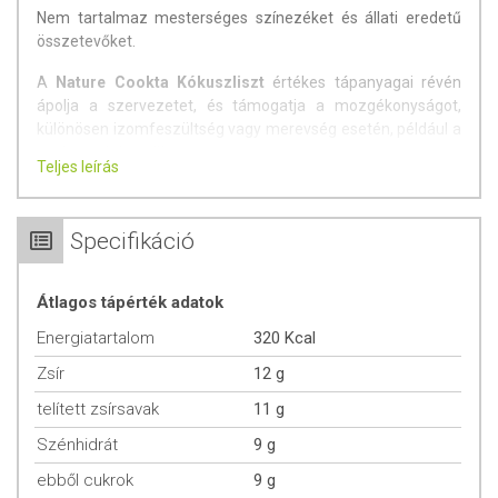
Nem tartalmaz mesterséges színezéket és állati eredetű
összetevőket.
A
Nature Cookta Kókuszliszt
értékes tápanyagai révén
ápolja a szervezetet, és támogatja a mozgékonyságot,
különösen izomfeszültség vagy merevség esetén, például a
nyak és a hát területén.
Teljes leírás
A kókuszliszt hatékonyságát a benne található biológiailag
aktív összetevők egyedi kombinációja adja.
Specifikáció
A legfontosabb ezek közül a glükózaminoglikán (GAG),
amely a porcok alapállományát építi fel. A speciális
Átlagos tápérték adatok
feldolgozási eljárás biztosítja, hogy ezek a hatóanyagok
megőrizzék aktivitásukat a kivonatban.
Energiatartalom
320 Kcal
Az érintett területen
kellemes meleg érzést kelt, és kiváló
Zsír
12 g
ápolást nyújt
. A liszt könnyen felvihető, és gyorsan
telített zsírsavak
11 g
felszívódik.
Szénhidrát
9 g
Összetevők:
100% kókuszliszt
ebből cukrok
9 g