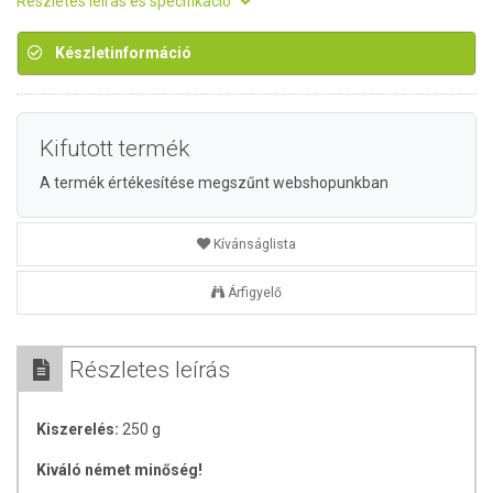
Részletes leírás és specifikáció
Készletinformáció
Kifutott termék
A termék értékesítése megszűnt webshopunkban
Kívánságlista
Árfigyelő
Részletes leírás
Kiszerelés:
250 g
Kiváló német minőség!