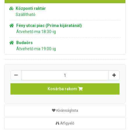
Központi raktár
Szállítható
Fény utcai piac (Príma kijáratánál)
Átvehető ma 18:30-ig
Budaörs
Átvehető ma 19:00-ig
Kosárba rakom
Kívánságlista
Árfigyelő