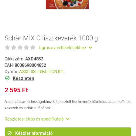
Schär MIX C lisztkeverék 1000 g
Ugrás az értékelésekhez
Cikkszám:
AXD4852
EAN:
8008698004852
Gyártó:
ASIX DISTRIBUTION Kft.
Készleten
2 595 Ft
A speciálisan édességekhez kifejlesztett lisztkeverék tökéletes alap muffinok,
kekszek és torták sütéséhez.
Részletes leírás és specifikáció
Készletinformáció