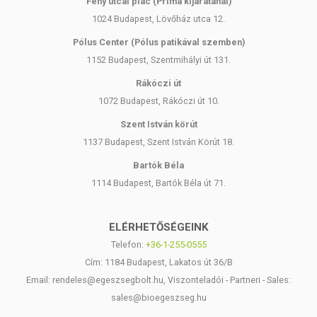
Fény utcai piac (Príma kijáratánál)
1024 Budapest, Lövőház utca 12.
Pólus Center (Pólus patikával szemben)
1152 Budapest, Szentmihályi út 131.
Rákóczi út
1072 Budapest, Rákóczi út 10.
Szent István körút
1137 Budapest, Szent István Körút 18.
Bartók Béla
1114 Budapest, Bartók Béla út 71.
ELÉRHETŐSÉGEINK
Telefon:
+36-1-255-0555
Cím: 1184 Budapest, Lakatos út 36/B
Email: rendeles@egeszsegbolt.hu, Viszonteladói - Partneri - Sales:
sales@bioegeszseg.hu