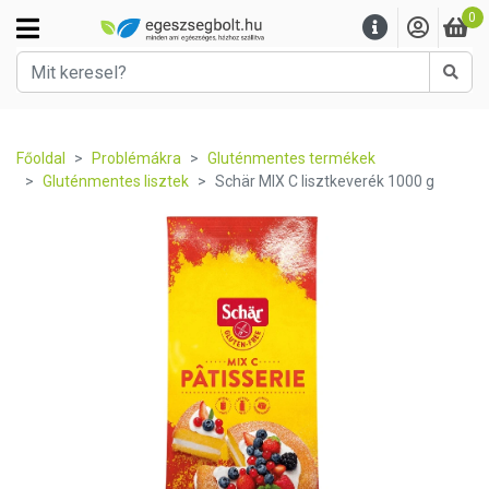
0
Kere
Főoldal
Problémákra
Gluténmentes termékek
Gluténmentes lisztek
Schär MIX C lisztkeverék 1000 g