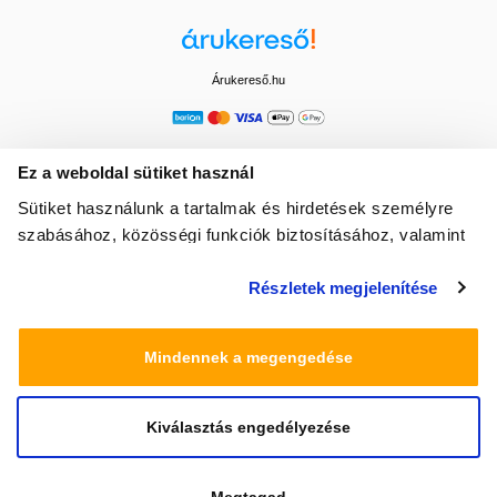
Árukereső.hu
Ez a weboldal sütiket használ
Sütiket használunk a tartalmak és hirdetések személyre
szabásához, közösségi funkciók biztosításához, valamint
weboldalforgalmunk elemzéséhez. Ezenkívül közösségi
Részletek megjelenítése
média-, hirdető- és elemező partnereinkkel megosztjuk az
Ön weboldalhasználatra vonatkozó adatait, akik
kombinálhatják az adatokat más olyan adatokkal,
Mindennek a megengedése
amelyeket Ön adott meg számukra vagy az Ön által
használt más szolgáltatásokból gyűjtöttek.
Kiválasztás engedélyezése
© 2025 Minden jog fenntartva egeszsegbolt.hu