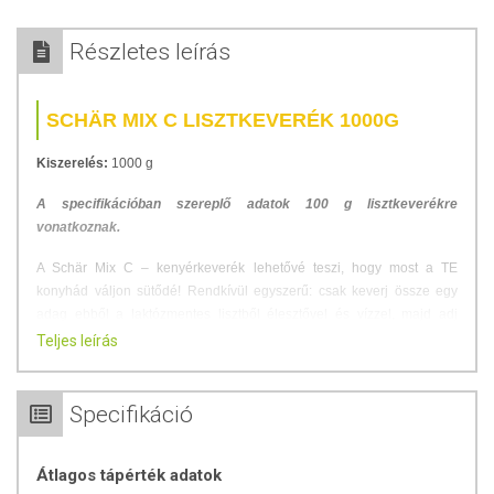
Részletes leírás
SCHÄR MIX C LISZTKEVERÉK 1000G
Kiszerelés:
1000 g
A specifikációban szereplő adatok 100 g lisztkeverékre
vonatkoznak.
A Schär Mix C – kenyérkeverék lehetővé teszi, hogy most a TE
konyhád váljon sütődé! Rendkívül egyszerű: csak keverj össze egy
adag ebből a laktózmentes lisztből élesztővel és vízzel, majd adj
hozzá egy kevés sót, és dolgozd össze.
Teljes leírás
ÖSSZETÉTEL
Specifikáció
Összetevők:
kukoricakeményítő, kukoricaliszt, rizsliszt, lencseliszt,
módosított tápióka keményítő, sűrítőanyag: szentjánoskenyér-liszt.
Átlagos tápérték adatok
Nyomokban szóját és csillagfürtöt tartalmazhat. LAKTÓZT NEM