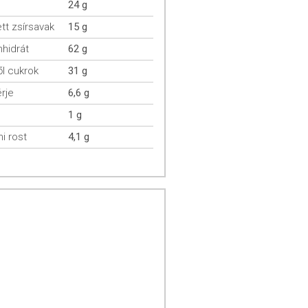
24 g
ett zsírsavak
15 g
hidrát
62 g
l cukrok
31 g
rje
6,6 g
1 g
mi rost
4,1 g