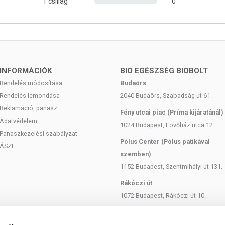
1 csillag
0
 g
INFORMÁCIÓK
BIO EGÉSZSÉG BIOBOLT
Rendelés módosítása
Budaörs
Rendelés lemondása
2040 Budaörs, Szabadság út 61.
Reklamáció, panasz
Fény utcai piac (Príma kijáratánál)
Adatvédelem
1024 Budapest, Lövőház utca 12.
Panaszkezelési szabályzat
Pólus Center (Pólus patikával
ÁSZF
szemben)
1152 Budapest, Szentmihályi út 131.
Rákóczi út
1072 Budapest, Rákóczi út 10.
osan frissítjük, és törekszünk a naprakészségre. Ugyanakkor
Szent István körút
webshopon szereplő adatok (beleértve a termékfotókat, tápérték-,
1137 Budapest, Szent István Körút