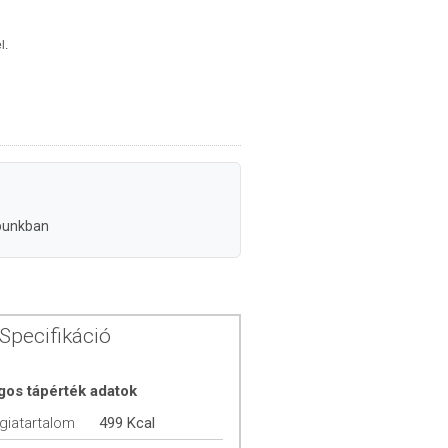
l.
punkban
Specifikáció
gos tápérték adatok
giatartalom
499 Kcal