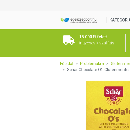
Schär Chocolate O's Gluténm
KATEGÓRI
15.000 Ft felett
ingyenes kiszállítás
Főoldal
Problémákra
Gluténmen
Schär Chocolate O's Gluténmentes 