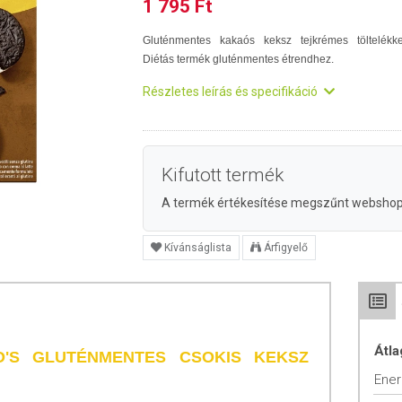
1 795 Ft
Gluténmentes kakaós keksz tejkrémes töltelékke
Diétás termék gluténmentes étrendhez.
Részletes leírás és specifikáció
Kifutott termék
A termék értékesítése megszűnt websho
Kívánságlista
Árfigyelő
Átla
'S GLUTÉNMENTES CSOKIS KEKSZ
Ener