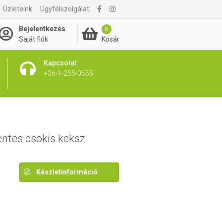
Üzleteink
Ügyfélszolgálat
1 795 Ft
Bejelentkezés
0
Kosár
Saját fiók
Kapcsolat
+36-1-255-0555
ntes csokis keksz
Készletinformáció