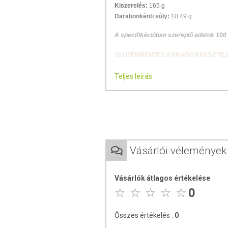
Kiszerelés:
165 g
Darabonkénti súly:
10.49 g
A specifikációban szereplő adatok 100
GLUTÉNMENTES KAKAÓS KEKSZ TEJ
Azt mondják, ne játssz az étellel, de a 
Teljes leírás
kekszekkel való játék egyszerűen kihagyh
GLUTÉNMENTES
BÚZAMENTES
TOJÁSMENTES
VEGETÁRIÁNUS
TARTÓSÍTÓSZER-MENTES
Vásárlói vélemények
ÖSSZETÉTEL
Vásárlók átlagos értékelése
Összetevők:
tejszín 35% [ növényi zsíro
0
kukoricakeményítő, cukor, pálmazsír, la
kukoricaliszt, sovány kakaópor 5%, szója
Összes értékelés :
0
ammónium-hidrogén-karbonát, szódabik