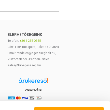
ELÉRHETŐSÉGEINK
Telefon:
+36-1-255-0555
Cím: 1184 Budapest, Lakatos út 36/B
Email: rendeles@egeszsegbolt.hu,
Viszonteladói - Partneri - Sales:
sales@bioegeszseg.hu
Árukereső.hu