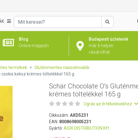
entes csokis keksz krémes töltelékkel 165 g
ÁK
Keresés
Blog
Budapesti üzleteink
Online magazin
már 6 helyen
vásárolhat
tes termékek
Gluténmentes nassolnivalók
csokis keksz krémes töltelékkel 165 g
Schär Chocolate O's Gluténme
krémes töltelékkel 165 g
Ugrás az értékelésekhez
Cikkszám:
AXD5231
EAN:
8008698005231
Gyártó:
ASIX DISTRIBUTION Kft.