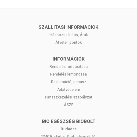
webshopon szereplő adatok (beleértve a termékfotókat, tápérték-,
összetétel-, és allergén információkat is) kizárólag tájékoztató
jellegűek, a tényleges értékek eltérhetnek az élelmiszerek
természetes tulajdonságai miatt. A legfrissebb, aktuális információkat
SZÁLLÍTÁSI INFORMÁCIÓK
a termékek csomagolásán találhatja meg.
Házhozszállítás, Árak
Átvételi pontok
INFORMÁCIÓK
Rendelés módosítása
Rendelés lemondása
Reklamáció, panasz
Adatvédelem
Panaszkezelési szabályzat
ÁSZF
BIO EGÉSZSÉG BIOBOLT
Budaörs
2040 Budaörs, Szabadság út 61.