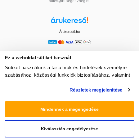
sales@bioegeszseg.hu
Árukereső.hu
Ez a weboldal sütiket használ
Sütiket használunk a tartalmak és hirdetések személyre
szabásához, közösségi funkciók biztosításához, valamint
weboldalforgalmunk elemzéséhez. Ezenkívül közösségi
Részletek megjelenítése
média-, hirdető- és elemező partnereinkkel megosztjuk az
Ön weboldalhasználatra vonatkozó adatait, akik
kombinálhatják az adatokat más olyan adatokkal,
Mindennek a megengedése
amelyeket Ön adott meg számukra vagy az Ön által
használt más szolgáltatásokból gyűjtöttek.
Kiválasztás engedélyezése