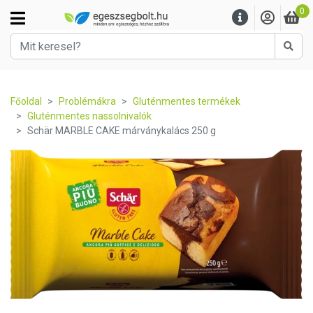
0
Kere
Főoldal
Problémákra
Gluténmentes termékek
Gluténmentes nassolnivalók
Schär MARBLE CAKE márványkalács 250 g