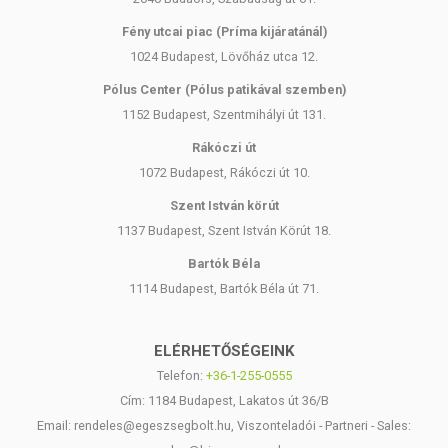
Fény utcai piac (Príma kijáratánál)
1024 Budapest, Lövőház utca 12.
Pólus Center (Pólus patikával szemben)
1152 Budapest, Szentmihályi út 131.
Rákóczi út
1072 Budapest, Rákóczi út 10.
Szent István körút
1137 Budapest, Szent István Körút 18.
Bartók Béla
1114 Budapest, Bartók Béla út 71.
ELÉRHETŐSÉGEINK
Telefon:
+36-1-255-0555
Cím: 1184 Budapest, Lakatos út 36/B
Email: rendeles@egeszsegbolt.hu, Viszonteladói - Partneri - Sales: