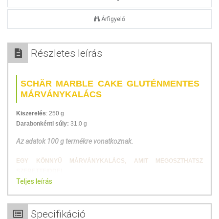
Árfigyelő
Részletes leírás
SCHÄR MARBLE CAKE GLUTÉNMENTES
MÁRVÁNYKALÁCS
Kiszerelés
: 250 g
Darabonkénti súly:
31.0 g
Az adatok 100 g termékre vonatkoznak.
EGY KÖNNYŰ MÁRVÁNYKALÁCS, AMIT MEGOSZTHATSZ
SZERETTEIDDEL.
Teljes leírás
Ki ne élvezné a finom márványkalács ízét? Ez a klasszikus sütemény
tökéletes választás minden korosztály számára, bármilyen alkalomra.
Egy lágy, légies tészta, gazdag csokoládés aromával – nagyszerű
Specifikáció
kiegészítője az ünnepi asztalnak!