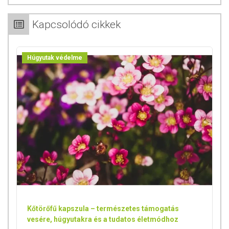
egészséges életmódot! A termék nem gyógyít betegségeket! A termék
nem alkalmas orvosi kezelés helyettesítésére! Betegség esetén
Kapcsolódó cikkek
konzultáljon kezelőorvosával. Ne lépje túl az ajánlott napi fogyasztási
mennyiséget! Ha bármelyik összetevőre érzékeny vagy allergiás, ne
szedje a készítményt! Kisgyermekektől elzárva tartandó!
Húgyutak védelme
Az étrend-kiegészítők az érvényes európai uniós szabályozás szerint
élelmiszereknek minősülnek, amelyek a hagyományos étrend
kiegészítésére szolgálnak, és koncentrált formában tartalmaznak
tápanyagokat. Bár az étrend-kiegészítők kedvező élettani hatással
rendelkezhetnek, mely egyénenként eltérő lehet, jelölésük,
megjelenítésük és reklámozásuk során nem engedélyezett a
készítményeknek betegséget megelőző vagy gyógyító hatást
tulajdonítani.
Kőtörőfű kapszula – természetes támogatás
vesére, húgyutakra és a tudatos életmódhoz