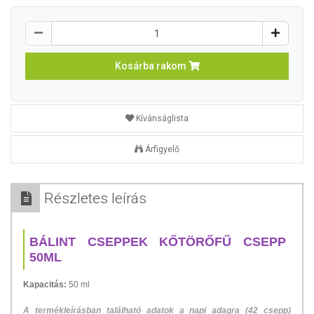
Kosárba rakom
Kívánságlista
Árfigyelő
Részletes leírás
BÁLINT CSEPPEK KŐTÖRŐFŰ CSEPP
50ML
K
apacitás:
50 ml
A termékleírásban található adatok a napi adagra (42 csepp)