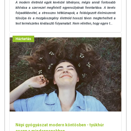
A modern életmód egyik kevésbé látványos, mégis annál fontosabb
kihívása a szervezet megfelelő egyensúlyának fenntartása. A kevés
folyadékbevitel, a stresszes hétköznapok, a feldolgozott élelmiszerek
túlsúlya és a mozgásszegény életmód hosszú távon megterhelheti a
test természetes kiválasztó folyamatait. Nem véletlen, hogy egyre t...
Háztartás
Népi gyógyászat modern köntösben - tyúkhúr