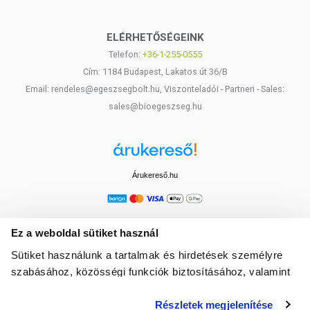
ELÉRHETŐSÉGEINK
Telefon:
+36-1-255-0555
Cím: 1184 Budapest, Lakatos út 36/B
Email: rendeles@egeszsegbolt.hu, Viszonteladói - Partneri - Sales:
sales@bioegeszseg.hu
Árukereső.hu
Ez a weboldal sütiket használ
Sütiket használunk a tartalmak és hirdetések személyre
szabásához, közösségi funkciók biztosításához, valamint
weboldalforgalmunk elemzéséhez. Ezenkívül közösségi
Részletek megjelenítése
média-, hirdető- és elemező partnereinkkel megosztjuk az