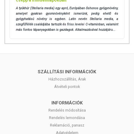
csepp a mindennapokban
A tyúkhúr (Stellaria media) egy apró, Európában őshonos gyógynövény,
amelyet gyakran gyomnövényként ismerünk, pedig ehető és
gyógyhatású növény is egyben. Latin nevén Stellaria media, a
szegfűfélék családjába tartozik és friss levelei C-vitaminban, valamint
más fontos tápanyagokban is gazdagok. Alkalmazásával hozzájáru...
SZÁLLÍTÁSI INFORMÁCIÓK
Házhozszállítás, Árak
Átvételi pontok
INFORMÁCIÓK
Rendelés módosítása
Rendelés lemondása
Reklamáció, panasz
Adatvédelem