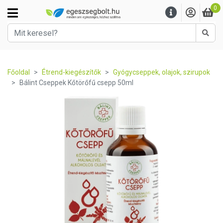
0
Kere
Főoldal
Étrend-kiegészítők
Gyógycseppek, olajok, szirupok
Bálint Cseppek Kőtörőfű csepp 50ml