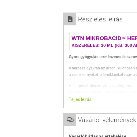
Részletes leírás
WTN MIKROBACID
HER
TM
KISZERELÉS: 30 ML (KB. 300 
Gyors gyógyulás természetes összete
A herpesz gyakran az arcon, különösen a
a szem környékét, a fenéktájékot vagy a 
A herpeszt okozó vírusok világszerte
elsődleges fertőzés után lappangó álla
tüneteket okozva.
Teljes leírás
A legtöbb herpeszfertőzés enyhe vagy
panaszokat is előidézhet.
Vásárlói vélemények
TM
A WTN MikrobaCID
Herpesz kontroll
folyamatait, így lerövidítheti a gyógyulási 
Vásárlók átlagos értékelése