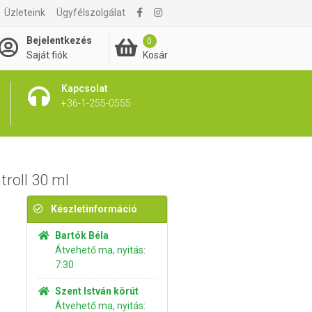
Üzleteink
Ügyfélszolgálat
5 480 Ft
Kosárba rakom
Bejelentkezés
0
Kosár
Saját fiók
Kapcsolat
+36-1-255-0555
roll 30 ml
Készletinformáció
Bartók Béla
Átvehető ma, nyitás:
7:30
Szent István körút
Átvehető ma, nyitás: