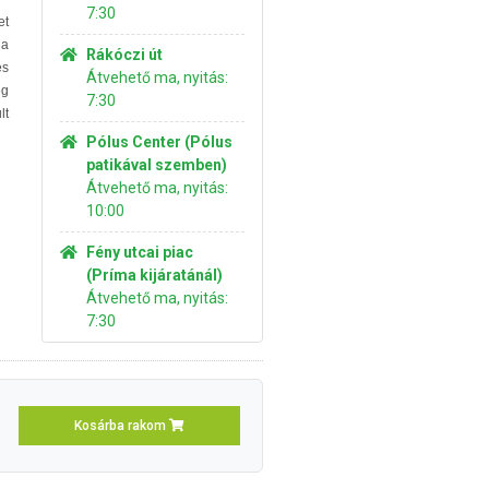
7:30
et
 a
Rákóczi út
és
Átvehető ma, nyitás:
ég
7:30
lt
Pólus Center (Pólus
patikával szemben)
Átvehető ma, nyitás:
10:00
Fény utcai piac
(Príma kijáratánál)
Átvehető ma, nyitás:
7:30
Kosárba rakom