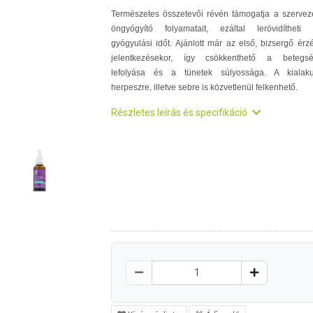
Természetes összetevői révén támogatja a szervez
öngyógyító folyamatait, ezáltal lerövidítheti
gyógyulási időt. Ajánlott már az első, bizsergő érz
jelentkezésekor, így csökkenthető a betegs
lefolyása és a tünetek súlyossága. A kialaku
herpeszre, illetve sebre is közvetlenül felkenhető.
Részletes leírás és specifikáció