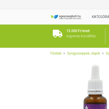
WTN MikrobaCID Herpesz kon
KATEGÓRI
15.000 Ft felett
ingyenes kiszállítás
Főoldal
Gyógycseppek, olajok
G