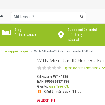
troll 30 ml
ÁK
Keresés
Blog
Budapesti üzleteink
Online magazin
már 6 helyen
vásárolhat
yógycseppek, olajok
WTN MikrobaCID Herpesz kontroll 30 ml
WTN MikrobaCID Herpesz kont
Ugrás az értékelésekhez
Cikkszám:
WTN1835
EAN:
5999564171835
Gyártó:
Wise Tree Kft.
Kifutó, már csak:
11 db
5 480 Ft