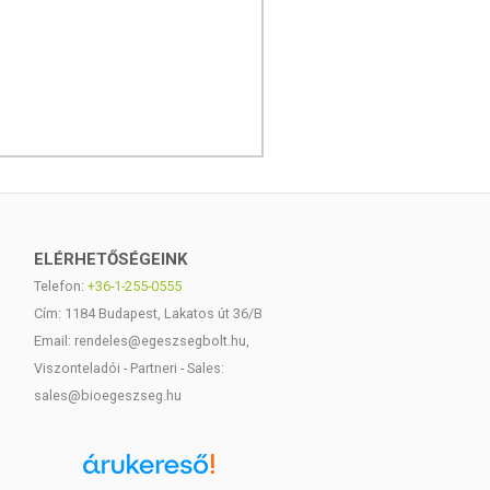
ELÉRHETŐSÉGEINK
Telefon:
+36-1-255-0555
Cím: 1184 Budapest, Lakatos út 36/B
Email: rendeles@egeszsegbolt.hu,
Viszonteladói - Partneri - Sales:
sales@bioegeszseg.hu