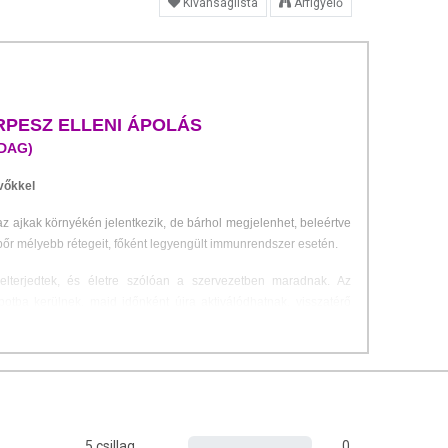
Kívánságlista
Árfigyelő
PESZ ELLENI ÁPOLÁS
ADAG)
vőkkel
z ajkak környékén jelentkezik, de bárhol megjelenhet, beleértve
bőr mélyebb rétegeit, főként legyengült immunrendszer esetén.
 elterjedtek, és életre szólóan a szervezetben maradnak. Az
potba kerülnek, majd időnként újra aktiválódhatnak, visszatérő
 tünetmentes, de legyengült immunrendszerűeknél komolyabb
 természetes összetevőivel támogatja a szervezet öngyógyító
időt.
5 csillag
0