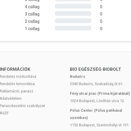
4 csillag
0
3 csillag
0
ekor érdemes elkezdeni a használatát a betegség lefolyásának
2 csillag
0
sökkentése érdekében.
1 csillag
0
özvetlenül felkenhető.
mben:
ermészetes összetevői segítenek csökkenteni a kórokozókat a
gyógyulást és mérsékelve a fertőzések kockázatát.
INFORMÁCIÓK
BIO EGÉSZSÉG BIOBOLT
sökkenti az allergiás reakciók esélyét szintetikus anyagokra,
Rendelés módosítása
Budaörs
Rendelés lemondása
2040 Budaörs, Szabadság út 61.
Reklamáció, panasz
Fény utcai piac (Príma kijáratánál)
Adatvédelem
1024 Budapest, Lövőház utca 12.
Panaszkezelési szabályzat
Pólus Center (Pólus patikával
ÁSZF
szemben)
, naponta több alkalommal.
rintett területre. Ajkakra használva, legalább fél óráig ne étkezzen
1152 Budapest, Szentmihályi út 131.